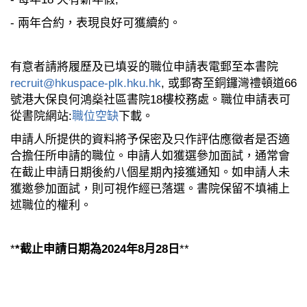
- 兩年合約，表現良好可獲續約。
有意者請將履歷及已填妥的職位申請表電郵至本書院
recruit@hkuspace-plk.hku.hk
, 或郵寄至銅鑼灣禮頓道66
號港大保良何鴻燊社區書院18樓校務處。職位申請表可
從書院網站:
職位空缺
下載。
申請人所提供的資料將予保密及只作評估應徵者是否適
合擔任所申請的職位。申請人如獲選參加面試，通常會
在截止申請日期後約八個星期內接獲通知。如申請人未
獲邀參加面試，則可視作經已落選。書院保留不填補上
述職位的權利。
*
*截止申請日期為2024年8月28日
**