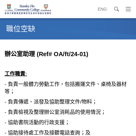
ENG
search
打
開
內
導
容
職位空缺
覽
開
選
始
單
辦公室助理
(Ref# OA/ft/24-01)
工作職責:
- 負責一般體力勞動工作，包括搬運文件、桌椅及器材
等；
- 負責傳遞、派發及協助整理文件/物料；
- 負責檢視及整理辦公室消耗品的使用情況；
- 協助書院活動的行政支援；
- 協助接待處工作及接聽電話查詢；及