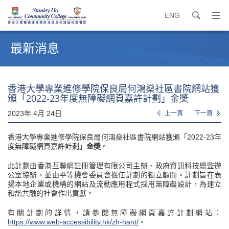
ENG
search
打
開
內
導
容
最新消息
覽
開
選
始
單
香港大學專業進修學院保良局何鴻燊社區書院網站獲
頒「2022-23年度無障礙網頁嘉許計劃」金奬
2023年 4月 24日
上一頁
下一頁
香港大學專業進修學院保良局何鴻燊社區書院網站獲頒「2022-23年
度無障礙網頁嘉許計劃」
金奬
。
此計劃由香港互聯網註冊管理有限公司主辦、政府資訊科技總監辦
公室協辦，並由平等機會委員會擔任計劃的獨立顧問。計劃旨在表
揚本地企業或機構的網站及流動應用程式採用無障礙設計，為建立
和諧共融的社會作出貢獻。
有關計劃的詳情，請參閱無障礙網頁嘉許計劃網站：
https://www.web-accessibility.hk/zh-hant/
。