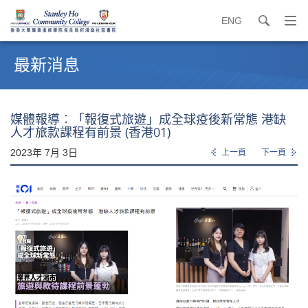
ENG
search
打
開
內
導
容
最新消息
覽
開
選
始
單
媒體報導︰「報復式旅遊」成全球疫後新常態 港缺
人才旅款課程有前景 (香港01)
2023年 7月 3日
上一頁
下一頁