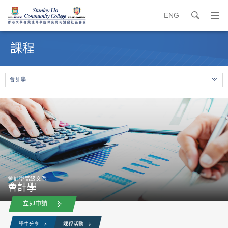
ENG
search
打
開
內
導
容
課程
覽
開
選
始
單
會計學
會計學高級文憑
會計學
立即申請
學生分享
課程活動