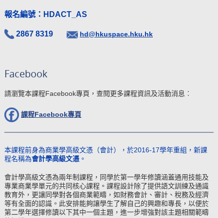
報名編號：HDACT_AS
2867 8319
hd@hkuspace.hku.hk
Facebook
請瀏覽本課程Facebook專頁，查閱更多課程資訊及活動消息︰
課程Facebook
專頁
本課程前身為商業學高級文憑（會計），於2016-17學年重組，新課
程名稱為
會計學高級文憑
。
會計學高級文憑為兩年制課程，同學於第一學年修讀涵蓋通用技能及
專業商業學單元的共同核心課程。課程設計除了提供語文訓練及通識
教育外，更讓同學對各個商業範疇，如財務會計、審計、稅務及經濟
等有全面的認識。此安排能夠讓學生了解自己的興趣和專長，以便於
第二學年選擇修讀以下其中一個主題，進一步增強對該主題相關範疇