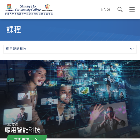
ENG
search
打
開
內
導
容
課程
覽
開
選
始
單
應用智能科技
高級文憑
應用智能科技
立即申請