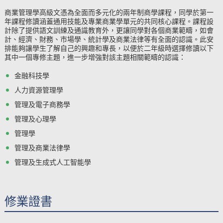
商業管理學高級文憑為全面而多元化的兩年制商學課程，同學於第一
年課程修讀涵蓋通用技能及專業商業學單元的共同核心課程。課程設
計除了提供語文訓練及通識教育外，更讓同學對各個商業範疇，如會
計、經濟、財務、市場學、統計學及商業法律等有全面的認識。此安
排能夠讓學生了解自己的興趣和專長，以便於二年級時選擇修
讀
以下
其中一個
專修主題，進一步增強對該主題相關範疇的認識：
金融科技學
人力資源管理學
管理及電子商務學
管理及心理學
管理學
管理及商業法律學
管理及生成式人工智能學
修業證書