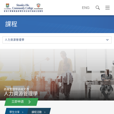
ENG
search
打
開
內
導
容
課程
覽
開
選
始
單
人力資源管理學
商業管理學高級文憑
人力資源管理學
立即申請
學生分享
課程活動