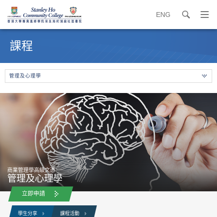
ENG
search
打
開
內
導
容
課程
覽
開
選
始
單
管理及心理學
商業管理學高級文憑
管理及心理學
立即申請
學生分享
課程活動