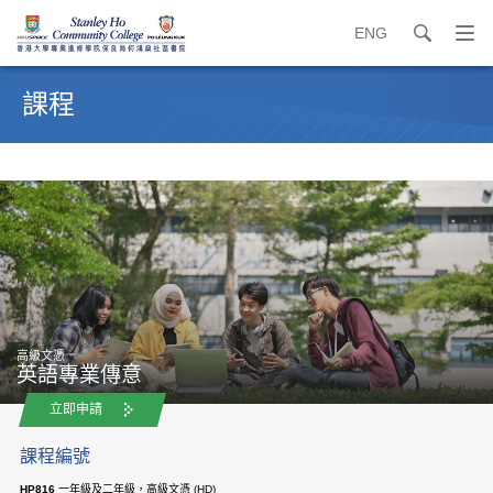
ENG
search
打
開
內
導
容
課程
覽
開
選
始
單
高級文憑
英語專業傳意
立即申請
課程編號
HP816
一年級及二年級，高級文憑 (HD)