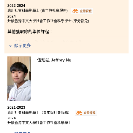
2022-2024
「只要相信夢，定能飛。」 放膽去幻想，先要放膽去嘗
應用社會科學副學士 (青年與社會服務)
查看課程
試！ 機會可以由自己創造，所以有機會就要好好捉緊
2024
它！千萬不要在開始前，已認定自己會失敗，無論最後
升讀香港中文大學社會工作社會科學學士 (學分豁免)
成功與否，至少曾經努力嘗試過；若未試過就放棄，就
一定不會有達成目標的機會。其實跌倒並不可怕，因為
其他獲取錄的學位課程：
跌倒反倒讓我們成長得更快，學習到更多，就如我們小
時候也是跌倒過無數次，才學懂如何走路。雖然我看似
香港中文大學老年學學士 (高年級入學)
在公開試跌倒，但我把握了入讀書院的機會，如今我已
顯示更多
成功升讀社工學士學位課程了！
香港中文大學社會與可持續發展社會科學學士 (高年級入
學)
在書院學習的兩年，有幸遇到很多好老師、朋友和同
伍珀弘 Jeffrey Ng
香港大學社會科學學士 (高年級入學)
學，讓我有機會向他們學習和成長，朝著夢想進發！感
恩有他們的幫助和陪伴，讓本來在黑暗中迷失的我，再
香港浸會大學社會工作學士 (榮譽) (高年級入學)
次找到光芒，引領我到通往夢想的道路，所以請大家繼
續勇於追夢！只要不放棄，定能成功！要記得「心態決
香港城市大學社會科學學士 (犯罪學及社會學) (高年級入
學)
定一切」！
香港理工大學應用社會科學 (榮譽) 文學士組合課程 (社會
工作 / 社會政策及社會創業)
2021-2023
香港城市大學社會及行為科學系 (選項：社會科學學士 (犯
應用社會科學副學士（青年與社會服務）
罪學及社會學)、社會科學學士 (心理學)、社會科學學士
查看課程
(社會工作))
2024
升讀香港中文大學社會工作社會科學學士