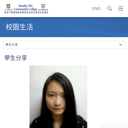
ENG
search
打
開
內
導
容
校園生活
覽
開
選
始
單
學生分享
學生分享