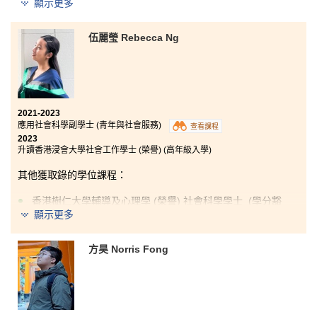
其他獲取錄的學位課程：
顯示更多
所有看似微不足道的每一步，都將在未來某一天讓你看
應用社會科學 (榮譽) 文學士組合課程 (社會工作 / 社會政
到努力堅持的意義。
伍麗瑩 Rebecca Ng
策及社會創業)
從迷惘到感恩，兩年時光轉眼即逝，充滿不捨。書院提
供多元化的機會豐富了我的學習體驗。感謝一眾講師和
學生輔導主任循循善誘的教導和鼓勵，在升學路上給予
「千里之行，始於足下」。 在過去兩年的學習裏，我實
我無限信心，使我能如願獲得心儀的中文大學取錄。兩
在獲益良多。書院不但有經驗豐富的講師教學，還有提
年在書院奮鬥的點點滴滴是我最珍貴的回憶，相信也會
2021-2023
供不同的設施和資源助我達成目標，使我能繼續在香港
成為照亮前路的光，為我未來大學學習奠定基礎。
應用社會科學副學士 (青年與社會服務)
查看課程
中文大學追尋我的夢想。除了得到許多啟發之外，在書
2023
院的生活亦為我帶來與眾不同的體驗，激勵我繼續深
升讀香港浸會大學社會工作學士 (榮譽) (高年級入學)
造。除了沉浸在新鮮的學習氛圍中，走出自己的舒適圈
也相當重要。我參加了學生大使計劃，大大提升了我的
其他獲取錄的學位課程：
領導能力和溝通技巧，也使我變得更加自信。 更重要的
是，我擴闊了自己的交際圈，並在書院認識了許多志同
香港樹仁大學輔導及心理學 (榮譽) 社會科學學士 (學分豁
道合的朋友。
免)
顯示更多
香港都會大學心理學與精神健康榮譽社會科學學士 (學分
豁免)
方昊 Norris Fong
香港理工大學專業進修學院心理學 (榮譽) 社會科學學士
(兩年制課程)