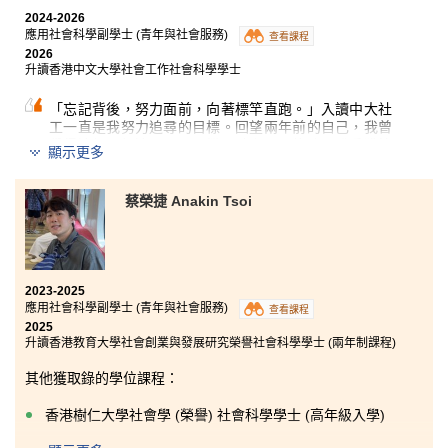
會工作產生了濃厚興趣，但我仍希望先打好社會科學的
2024-2026
基礎， 未來再朝自己的理想邁進。
應用社會科學副學士 (青年與社會服務)
查看課程
2026
我很高興在書院中遇到一群志同道合的同學，令這段學
升讀香港中文大學社會工作社會科學學士
習旅程別具意義。兩年的副學位學習並不容易，但每一
步都見證着我寶貴的成長。在講師的悉心指導，以及學
「忘記背後，努力面前，向著標竿直跑。」入讀中大社
生發展資源中心的全力支持下，我建立了穩固的學術基
工一直是我努力追尋的目標。回望兩年前的自己，我曾
礎，並得以升讀香港理工大學，朝自己的目標邁進一大
覺得這個目標遙不可及，繼而踏上另一條路，盼重獲第
顯示更多
步。
二次機會。剛入學時，我懷著破釜沉舟的決心，全力以
赴。正所謂「一分耕耘，一分收穫」，亮麗的成績表讓
我從低谷中重拾對學習的信心。
蔡榮捷 Anakin Tsoi
當我逐漸適應書院的節奏後，我開始積極參與學校的服
務及實習，豐富自己的閱歷，讓經歷轉化為成長的養
分。雖然過程充滿挑戰，但正是不斷的堅持與反思，讓
我一步步走近理想，最終能成功升讀心儀學科，這個結
2023-2025
果令我確信，只要方向清晰並努力，夢想終能實現。
應用社會科學副學士 (青年與社會服務)
查看課程
2025
最後，感恩一路上有書院的朋友、講師和職員同行，讓
升讀香港教育大學社會創業與發展研究榮譽社會科學學士 (兩年制課程)
我在漆黑中看見曙光，祝願大家都能努力並成功奔向屬
於自己的未來。
其他獲取錄的學位課程：
香港樹仁大學社會學 (榮譽) 社會科學學士 (高年級入學)