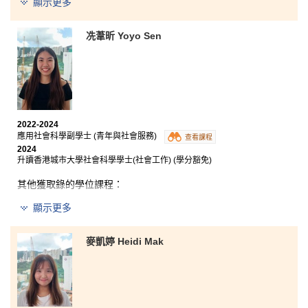
顯示更多
在書院就讀期間，我不但學習了許多學科上的知識，更
冼葦昕 Yoyo Sen
掌握了實用的技能，豐富的學習內容為我未來的職業生
涯奠定了堅實的基礎。我非常感謝講師的悉心教導，啟
發並點燃了我對社會科學的熱情。
在這段旅程中，我保持堅定不移的決心努力學習。面對
挑戰，我更是迎難而上，遇強越強！臨近考試和測驗
前，我更會採取多方面的溫習方法，令我的成績有顯著
2022-2024
的提升。這樣的進步不但證明我的學習成果，更是我繼
應用社會科學副學士 (青年與社會服務)
查看課程
續追求卓越的動力。我將帶著這些寶貴的經驗，懷著感
2024
恩和信心升讀大學，迎接新的挑戰。
升讀香港城市大學社會科學學士(社會工作) (學分豁免)
其他獲取錄的學位課程：
顯示更多
香港大學文理學士 (社會數據科學) (高年級入學)
香港中文大學性別研究社會科學學士 (高年級入學)
麥凱婷 Heidi Mak
香港浸會大學社會工作學士 (榮譽) (高年級入學)
香港教育大學特殊教育榮譽文學士 (高年級入學)