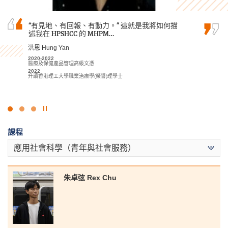
“有見地、有回報、有動力。” 這就是我將如何描
我要衷心感謝所有書院講師們，沒有他們的耐心
作為由基礎文憑銜接升上高級文憑的學生，我起
述我在 HPSHCC 的 MHPM…
指導，我可能無法獲得滿意的成績。
初以為會難以跟上課程。幸好書院講師十分有耐
性地回答我的疑問，回覆電郵亦十分迅速，讓我
洪恩 Hung Yan
郭如茵 Kwok Yu Yan
很快就跟上進度。
2020-2022
2022-2024
醫療及保健產品管理高級文憑
體育及康樂管理高級文憑
盧鍵鋒 Kenji Lo
2022
2024
2023-2025
升讀香港理工大學職業治療學(榮譽)理學士
升讀香港中文大學理學士 (運動科學與健康教育) (兩年制課程)
會計學高級文憑 - 會計及財務策劃學
2025
升讀香港科技大學工商管理學士 (學分豁免)
點
擊
課程
停
止
應用社會科學（青年與社會服務）
幻
燈
片
朱卓弦 Rex Chu