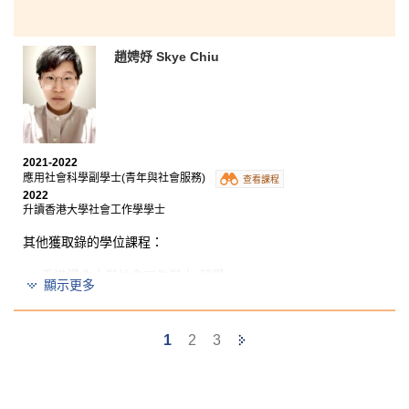
趙娉妤 Skye Chiu
2021-2022
應用社會科學副學士(青年與社會服務)
查看課程
2022
升讀香港大學社會工作學學士
其他獲取錄的學位課程：
​香港浸會大學社會工作學士(榮譽)
顯示更多
「擁有夢想，才能實現夢想。」這個課程給予我一個實
現成為社會工作者的機會。在書院學習期間，我得到了
Next
1
2
3
同學、講師及學生發展資源中心輔導主任的支持，他們
的支持成為了我努力學習的動力。最終我有幸於香港大
Page
學修讀社會工作，在此十分感激書院提供完善的教育支
援。