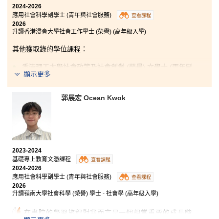
2024-2026
應用社會科學副學士 (青年與社會服務)
查看課程
2026
升讀香港浸會大學社會工作學士 (榮譽) (高年級入學)
其他獲取錄的學位課程：
香港理工大學社會政策及社會創業 (榮譽) 文學士 (兩年制
顯示更多
課程)
香港理工大學應用老年學及服務管理 (榮譽) 文學士 (兩年
制課程)
郭展宏 Ocean Kwok
香港城市大學社會科學學士 (公共事務與管理) (高年級入
學)
香港教育大學社會學與社區研究榮譽社會科學學士 (高年
級入學)
2023-2024
基礎專上教育文憑課程
查看課程
2024-2026
文憑試失利過後，我和很多⼈⼀樣感到不知所措，但⼜
應用社會科學副學士 (青年與社會服務)
查看課程
需要尋找其他出路。當時的我對社會⼯作抱有熱誠，得
2026
知書院有相關課程後，我便懷着戰戰兢兢的⼼情，報讀
升讀嶺南大學社會科學 (榮譽) 學士 - 社會學 (高年級入學)
應用社會科學副學士 (⻘年與社會服務) 課程，希望得到
升讀⼤學的機會。
在書院的學習旅程對我而言是一個相當重要的成長階