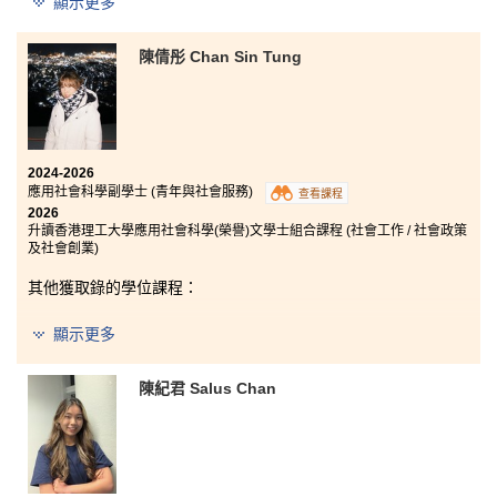
顯示更多
段。剛入學的第一年，我曾感到迷惘，亦未能清晰確立
剛入學時，我感到有些吃⼒和不適應，因為⼤專和中學
自己的發展方向，因此當時的學業成績並不理想。直至
的教學⽅式截然不同。幸好得到學⽣發展資源中⼼的輔
第二年，我逐漸了解自己真正感興趣的方向，並開始更
陳倩彤 Chan Sin Tung
導員和師兄師姐的幫助，才讓我慢慢適應新的校園⽣
認真地面對學業及未來目標。
活，亦嘗試跳出⾃⼰的舒適圈，參加不同的學⽣團體，
幫助新入讀的同學，繼續傳承這份精神。
這段時間，書院講師一直以正面的態度支持學生，亦樂
意提供協助，並分享豐富的經驗與實用建議，令我獲益
課程⽅⾯，充實的課程架構讓我增加對社會⼯作的認
良多。我亦在此結識了一班志同道合的同學，彼此互相
識，為升讀⼤學作好準備。課程亦包含⼀些體驗活動，
支持、互相鼓勵，一同面對不同的挑戰。 這兩年的學習
2024-2026
例如⾼/ 低結構歷奇活動，⽽我在參與此活動後，亦選
經歷讓我成長許多，我亦十分感謝書院一直以來的陪伴
應用社會科學副學士 (青年與社會服務)
查看課程
擇去考取相關的教練牌照，由此可⾒課程對學⽣的⽣涯
與支持。
2026
規劃亦有不少的幫助。
升讀香港理工大學應用社會科學(榮譽)文學士組合課程 (社會工作 / 社會政策
及社會創業)
其他獲取錄的學位課程：
香港城市大學社會科學學士 (社會工作)
顯示更多
陳紀君 Salus Chan
我曾是一名大學生，因對自己所修讀的學系而感到迷惘
與挫折，所以最終選擇停下腳步，重新思考未來方向。
在那段充滿不確定的時期，我接觸到書院的應用社會科
學副學士 (青年與社會服務)。課程不但讓我確定自己的
發展方向，更拓闊了我對未來職涯的視野。雖然我對社