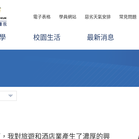
電子表格
學員網站
惡劣天氣安排
常見問題
學
校園生活
最新消息
下，我對旅遊和酒店業產生了濃厚的興
雲端運算、程式設計和資料庫相關的課
輔導主任循循善誘的教導和鼓勵，在升