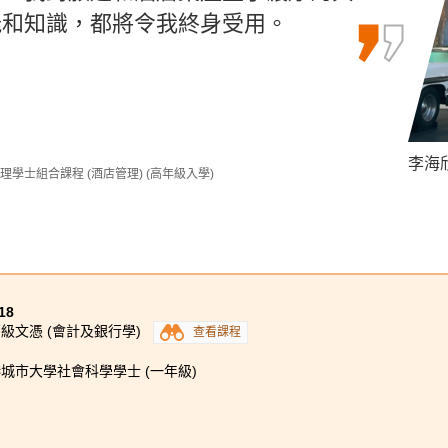
能和知識，都將令我終身受用。
了親身學習的機會，令我進步了很多。
心，使我能如願獲得心儀的中文大學取
了運用機器學習訓練出模型。
李海欣 
謝德仁 
麥凱婷 
(學分豁免)
理學士組合課程 (酒店管理) (高年級入學)
18
級文憑 (會計及銀行學)
查看課程
城市大學社會科學學士 (一年級)