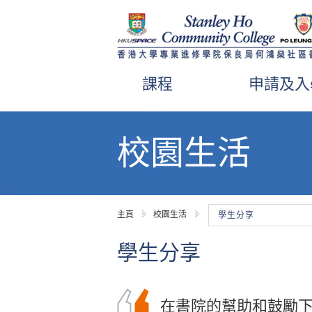
課程
申請及入
內
容
校園生活
開
始
主頁
校園生活
學生分享
學生分享
在書院的幫助和鼓勵
在學期間，我修讀了
感謝一眾講師和學生