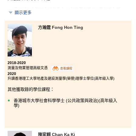
香港城市大學社會科學學士(公共政策與政治)(高年級入學)
顯示更多
文憑試後，我考慮到課程的實用性及行業的人才需求而
選擇修讀這項課程。導師們於業界擁有豐富經驗，讓我
方瀚霆 Fong Hon Ting
了解到行業正邁向專業化，因此持續進修有利事業發
展。另外，書院提供優質的學習環境及豐富資源為同學
解決學業上的困難，使我能夠專注學業，向升學目標前
進。
2018-2020
測量及物業管理高級文憑
查看課程
2020
升讀香港理工大學地產及建設測量學(榮譽)理學士學位(高年級入學)
其他獲取錄的學位課程：
香港城市大學社會科學學士 (公共政策與政治)(高年級入
學)
陳家麒 Chan Ka Ki