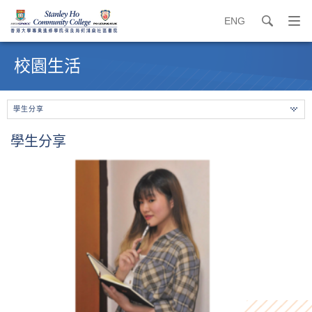
ENG
search
打
開
內
導
容
校園生活
覽
開
選
始
單
學生分享
學生分享