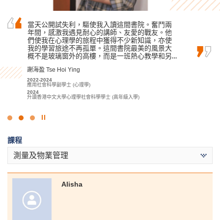
我很感激能入讀書院，因為這裡是一個鼓勵學生
當天公開試失利，驅使我入讀這間書院。奮鬥兩
作為由基礎文憑銜接升上高級文憑的學生，我起
認真學習並追求夢想的地方。這裡不僅有先進的
年間，感激我遇見耐心的講師、友愛的戰友。他
初以為會難以跟上課程。幸好書院講師十分有耐
學習設施和舒適的學習環境，更重要的是，講師
們使我在心理學的旅程中獲得不少新知識，亦使
性地回答我的疑問，回覆電郵亦十分迅速，讓我
對教學充滿熱情。有著他們循循善誘的教導，幫
我的學習旅途不再孤單。這間書院最美的風景大
很快就跟上進度。
助我們取得優異的成績，成功升讀心儀學科。
概不是玻璃窗外的高樓，而是一班熱心教學和另…
盧鍵鋒 Kenji Lo
周卓希 Alvin Chow
謝海盈 Tse Hoi Ying
2023-2025
會計學高級文憑 - 會計及財務策劃學
2023-2025
2022-2024
2025
應用社會科學副學士 (刑事司法及執法)
應用社會科學副學士 (心理學)
升讀香港科技大學工商管理學士 (學分豁免)
2025
2024
升讀香港浸會大學文學士 (榮譽) / 社會科學學士 (榮譽) (歐洲研究 [法
升讀香港中文大學心理學社會科學學士 (高年級入學)
文/德文] / 地理 / 全球及中國研究 / 政治及國際關係學 / 歷史 / 社會學)
點
擊
課程
停
止
測量及物業管理
幻
燈
片
Alisha