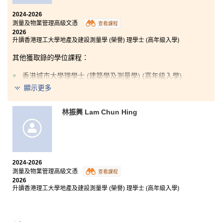
2024-2026
測量及物業管理高級文憑
查看課程
2026
升讀香港理工大學地產及建設測量學 (榮譽) 理學士 (高年級入學)
其他獲取錄的學位課程：
香港城市大學理學士 (建築學及測量學) (高年級入學)
顯示更多
林振興 Lam Chun Hing
在書院學習之後，我的⾃信⼼提升了許多。這裡的講師
很願意教我們新的知識，也很享受與學⽣互動。
我在中學時期常常感到不安，⽽且我的成績也並未得到
他⼈的認可。然⽽，⾃從我在書院就讀之後，講師們會
循循善誘地教我學習的⽅法，給予我⽀持。在課堂上，
2024-2026
我會主動抄寫筆記，而在家裡，我也會持續複習，確保
測量及物業管理高級文憑
查看課程
⾃⼰能跟上課程內容。在講師的用心指導和我持續的努
2026
⼒下，我逐漸找回了⾃信。最終，我收到了兩所⼤學的
升讀香港理工大學地產及建設測量學 (榮譽) 理學士 (高年級入學)
取錄。