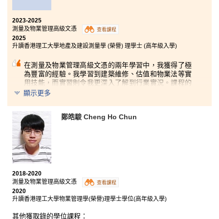
施管理和各種測量的專業知識外，我亦學到了與建築及
法律相關的內容。另外，每位講師都在各自的領域中，
2023-2025
擁有豐富的經驗，十分樂意分享其工作資訊和實戰經
測量及物業管理高級文憑
查看課程
驗。課程充分照顧了希望投身相關工作和持續進修的同
2025
學的需要，因此我十分推薦有興趣的同學報讀，向專業
升讀香港理工大學地產及建設測量學 (榮譽) 理學士 (高年級入學)
邁進一大步。
在測量及物業管理高級文憑的兩年學習中，我獲得了極
為豐富的經驗。我學習到建築維修、估值和物業法等實
用技能，而實習則令我更深入了解到行業實況。課程的
教學與大學模式相近，例如會有研究方面的專題研習和
顯示更多
案例分析，磨練了我的批判性思維和適應能力，為我升
讀香港理工大學做好充分準備。
鄭皓駿 Cheng Ho Chun
各位同學，不要讓挫折定義你。只要你願意努力，並有
堅定的意志，高級文憑的學習絕對可以成為通往大學之
路的踏腳石。在此衷心感謝講師們的指導和同學們的支
持。這段學術旅程讓我明白，只要堅持不懈，定能開拓
無限可能。
2018-2020
測量及物業管理高級文憑
查看課程
2020
升讀香港理工大學物業管理學(榮譽)理學士學位(高年級入學)
其他獲取錄的學位課程：