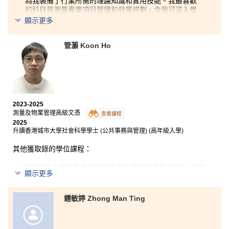
為我裝備了行業所需的理論知識和實用技能。我最喜歡
的科目是測量專業項目管理和發展規劃，令我可深入學
習如何協調建築項目。同時，這些課程亦令我學懂如何
顯示更多
修改土地使用條款、管理採購程序以及監督項目時間
表，讓我更了解真實的項目管理執行方式。我非常感謝
管灝 Koon Ho
所有為我提供支援的講師，亦十分高興可接觸許多與行
業相關的課程，這些均為我未來成為一名專業測量師奠
定了堅實的基礎。我強烈推薦這個課程給任何有志於從
事測量或物業管理事業的同學。
2023-2025
測量及物業管理高級文憑
查看課程
2025
升讀香港城市大學社會科學學士 (公共事務與管理) (高年級入學)
其他獲取錄的學位課程：
香港理工大學專業進修學院地產及建設測量學 (榮譽) 理學
顯示更多
士 (高年級入學)
鍾敏婷 Zhong Man Ting
兩年前，正當我對將來的事業和升學問題感到迷惘時，
我發現了這個課程。課程範圍十分廣闊，除了物業、設