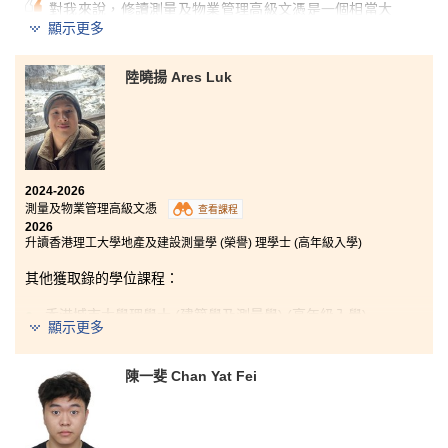
對我來說，修讀測量及物業管理高級文憑是一個相當大
的挑戰，也需要很大的決心。作為一名成人學生，我選
顯示更多
擇在投身職場後重返校園進修，因此需要顧及家庭、學
業成績及經濟負擔等因素。幸好有家人的支持，我才能
陸曉揚 Ares Luk
夠堅持到現在。
課程內容讓我加深了對測量業界的認識，其中令我印象
最深刻的是土地法律的應用，讓我了解不同土地的用
途，以及買賣樓宇時需要注意的事項，令我大開眼界。
我亦很感謝每位講師的指導和支援，他們經常引用豐富
的學術文獻講解課堂內容，使我獲益良多。
2024-2026
測量及物業管理高級文憑
查看課程
除此之外，我更要感謝書院學生發展資源中心（SDRC）
2026
的輔導員。他們透過心理輔導服務及舉辦身心健康活動
升讀香港理工大學地產及建設測量學 (榮譽) 理學士 (高年級入學)
等方式，表達對同學的關懷，大大紓緩了我一直以來累
積的學業壓力。
其他獲取錄的學位課程：
最後，我想鼓勵各位同學：學海無涯。即使在香港中學
香港城市大學理學士 (建築學及測量學) (高年級入學)
顯示更多
文憑試中未能取得理想成績，或像我一樣在工作後重返
校園進修，只要願意努力，終會得到回報。心態決定一
切。
陳一斐 Chan Yat Fei
作為一名曾在物業管理行業工作的成人學生，書院的課
程內容使我更深入了解測量行業及專業測量師所需具備
的知識與技能。書院講師均具備豐富業界經驗，並樂於
分享實務知識，令我獲益良多。無論你是剛完成香港中