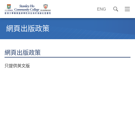
ENG
search
打
開
內
導
容
網頁出版政策
覽
開
選
始
單
網頁出版政策
只提供英文版