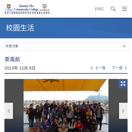
ENG
search
打
開
內
導
容
校園生活
覽
開
選
始
單
校園活動
乘風航
2013年 12月 8日
上一頁
下一頁