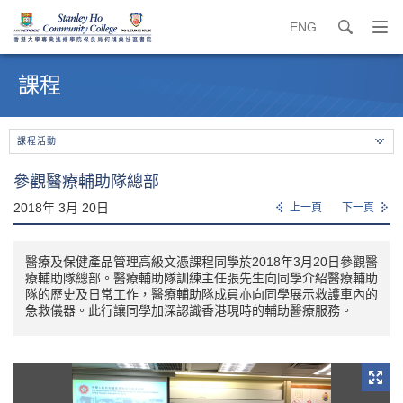
ENG
search
打
開
內
導
容
課程
覽
開
選
始
單
課程活動
參觀醫療輔助隊總部
2018年 3月 20日
上一頁
下一頁
醫療及保健產品管理高級文憑課程同學於2018年3月20日參觀醫
療輔助隊總部。醫療輔助隊訓練主任張先生向同學介紹醫療輔助
隊的歷史及日常工作，醫療輔助隊成員亦向同學展示救護車內的
急救儀器。此行讓同學加深認識香港現時的輔助醫療服務。