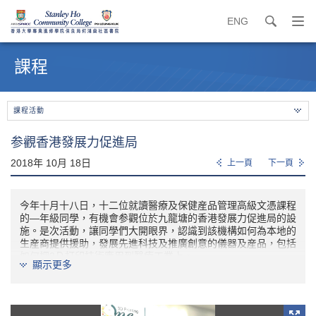
ENG
search
打
開
內
導
容
課程
覽
開
選
始
單
課程活動
参觀香港發展力促進局
2018年 10月 18日
上一頁
下一頁
今年十月十八日，十二位就讀醫療及保健産品管理高級文憑課程
的—年級同學，有機會参觀位於九龍塘的香港發展力促進局的設
施。是次活動，讓同學們大開眼界，認識到該機構如何為本地的
生産商提供援助，發展先進科技及推廣創意的儀器及産品，包括
如何把3Ｄ打印技術應用到醫療工業上。
顯示更多