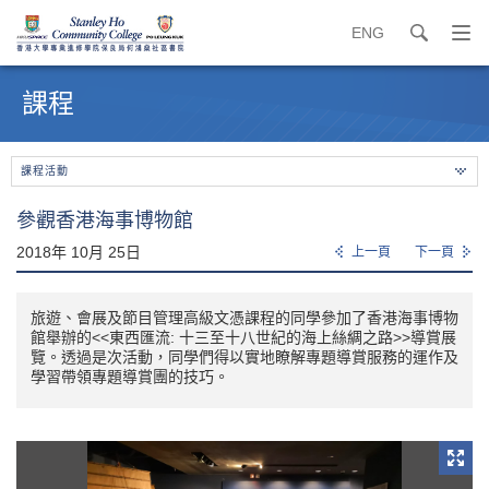
ENG
search
打
開
內
導
容
課程
覽
開
選
始
單
課程活動
參觀香港海事博物館
2018年 10月 25日
上一頁
下一頁
旅遊、會展及節目管理高級文憑課程的同學參加了香港海事博物
館舉辦的<<東西匯流: 十三至十八世紀的海上絲綢之路>>導賞展
覽。透過是次活動，同學們得以實地瞭解專題導賞服務的運作及
學習帶領專題導賞團的技巧。