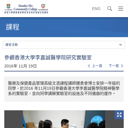
ENG
search
打
開
內
導
容
課程
覽
開
選
始
單
課程活動
參觀香港大學李嘉誠醫學院研究實驗室
2016年 11月 19日
上一頁
下一頁
醫療及保健產品管理高級文憑課程講師鍾勇會博士安排一年級的
同學，於2016 年11月19日參觀香港大學李嘉誠醫學院精神醫學
系的實驗室，並向同學講解實驗室的設施及不同儀器的運作。