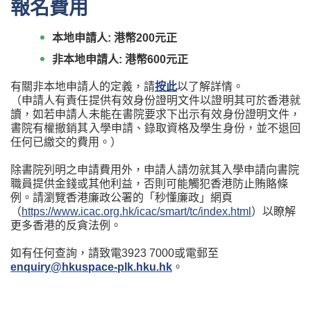
報名費用
本地申請人: 港幣200元正
非本地申請人: 港幣600元正
有關非本地申請人的定義，請
按此
以了解詳情。
（申請人有責任提供有效身份證明文件以證明其可於香港就
讀，如若申請人未能在書院要求下出示有效身份證明文件，
書院有權撤銷其入學申請、錄取資格及學生身份，並不退回
任何已繳交的費用。）
除書院列明之申請費用外，申請人請勿就其入學申請向書院
職員提供金錢或其他利益，否則可能觸犯香港防止賄賂條
例。請瀏覽香港廉政公署的「秒懂廉政」網頁
（
https://www.icac.org.hk/icac/smart/tc/index.html
）以瞭解
更多香港的反貪法例。
如有任何查詢，請致電3923 7000或電郵至
enquiry@hkuspace-plk.hku.hk
。