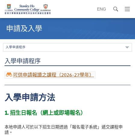
ENG
search
打
開
內
導
容
申請及入學
覽
開
選
始
單
入學申請程序
入學申請程序
可供申請報讀之課程（2026-27學年）
入學申請方法
1.
招生日報名（網上或即場報名）
本地申請人可於以下招生日期透過「報名電子系統」遞交課程申
請。