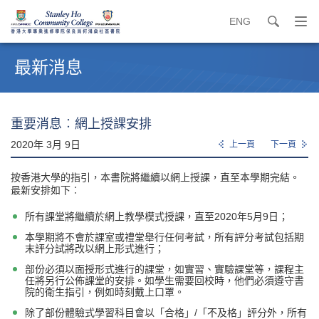
ENG
search
打
開
內
導
容
最新消息
覽
開
選
始
單
重要消息︰網上授課安排
2020年 3月 9日
上一頁
下一頁
按香港大學的指引，本書院將繼續以網上授課，直至本學期完結。
最新安排如下︰
所有課堂將繼續於網上教學模式授課，直至2020年5月9日；
本學期將不會於課室或禮堂舉行任何考試，所有評分考試包括期
末評分試將改以網上形式進行；
部份必須以面授形式進行的課堂，如實習、實驗課堂等，課程主
任將另行公佈課堂的安排。如學生需要回校時，他們必須遵守書
院的衛生指引，例如時刻戴上口罩。
除了部份體驗式學習科目會以「合格」/「不及格」評分外，所有