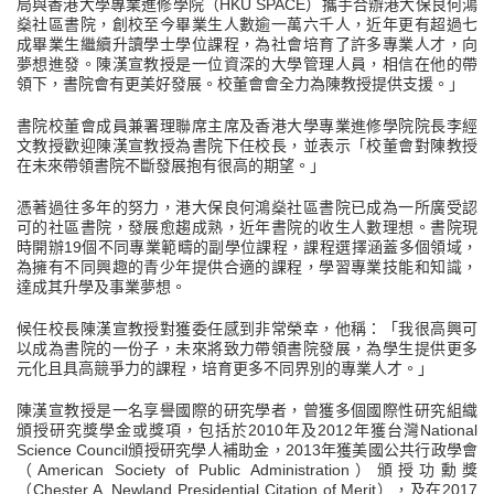
局與香港大學專業進修學院（HKU SPACE）攜手合辦港大保良何鴻
燊社區書院，創校至今畢業生人數逾一萬六千人，近年更有超過七
成畢業生繼續升讀學士學位課程，為社會培育了許多專業人才，向
夢想進發。陳漢宣教授是一位資深的大學管理人員，相信在他的帶
領下，書院會有更美好發展。校董會會全力為陳教授提供支援。」
書院校董會成員兼署理聯席主席及香港大學專業進修學院院長李經
文教授歡迎陳漢宣教授為書院下任校長，並表示「校董會對陳教授
在未來帶領書院不斷發展抱有很高的期望。」
憑著過往多年的努力，港大保良何鴻燊社區書院已成為一所廣受認
可的社區書院，發展愈趨成熟，近年書院的收生人數理想。書院現
時開辦19個不同專業範疇的副學位課程，課程選擇涵蓋多個領域，
為擁有不同興趣的青少年提供合適的課程，學習專業技能和知識，
達成其升學及事業夢想。
候任校長陳漢宣教授對獲委任感到非常榮幸，他稱：「我很高興可
以成為書院的一份子，未來將致力帶領書院發展，為學生提供更多
元化且具高競爭力的課程，培育更多不同界別的專業人才。」
陳漢宣教授是一名享譽國際的研究學者，曾獲多個國際性研究組織
頒授研究獎學金或獎項，包括於2010年及2012年獲台灣National
Science Council頒授研究學人補助金，2013年獲美國公共行政學會
（American Society of Public Administration）頒授功勳獎
（Chester A. Newland Presidential Citation of Merit），及在2017