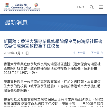
ENG
search
打
開
內
導
容
最新消息
覽
開
選
始
單
新聞稿：香港大學專業進修學院保良局何鴻燊社區書
院委任陳漢宣教授為下任校長
2023年 1月 10日
上一頁
下一頁
香港大學專業進修學院保良局何鴻燊社區書院（港大保良何鴻燊社
區書院）校董會一致通過任命陳漢宣教授為下任校長，任期將由
2023年2月1日起生效。
陳漢宣教授是一位資深的高等教育領袖，在加入書院前，為香港恆
生大學的副校長（教學及學生體驗），亦曾於香港城市大學擔任助
理院長及副院長。
書院校監及校董會聯席主席暨保良局壬寅年主席陳正欣博士，MH樂
見陳漢宣教授獲任命為書院下任校長，陳博士說：「自2005年保良