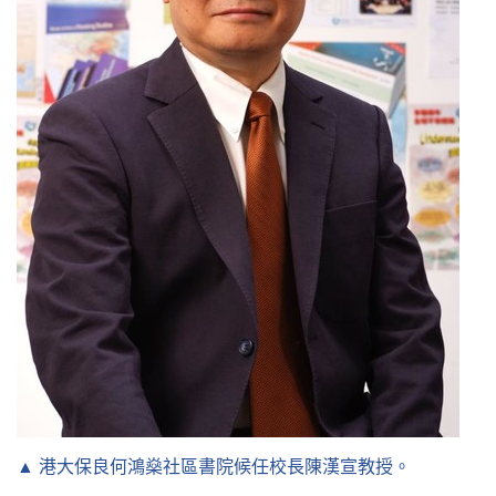
▲ 港大保良何鴻燊社區書院候任校長陳漢宣教授。