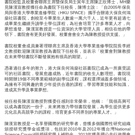
書院校監及校董會聯席主席暨保良局壬寅年主席陳正欣博士，MH樂
見陳漢宣教授獲任命為書院下任校長，陳博士說：「自2005年保良
局與香港大學專業進修學院（HKU SPACE）攜手合辦港大保良何鴻
燊社區書院，創校至今畢業生人數逾一萬六千人，近年更有超過七
成畢業生繼續升讀學士學位課程，為社會培育了許多專業人才，向
夢想進發。陳漢宣教授是一位資深的大學管理人員，相信在他的帶
領下，書院會有更美好發展。校董會會全力為陳教授提供支援。」
書院校董會成員兼署理聯席主席及香港大學專業進修學院院長李經
文教授歡迎陳漢宣教授為書院下任校長，並表示「校董會對陳教授
在未來帶領書院不斷發展抱有很高的期望。」
憑著過往多年的努力，港大保良何鴻燊社區書院已成為一所廣受認
可的社區書院，發展愈趨成熟，近年書院的收生人數理想。書院現
時開辦19個不同專業範疇的副學位課程，課程選擇涵蓋多個領域，
為擁有不同興趣的青少年提供合適的課程，學習專業技能和知識，
達成其升學及事業夢想。
候任校長陳漢宣教授對獲委任感到非常榮幸，他稱：「我很高興可
以成為書院的一份子，未來將致力帶領書院發展，為學生提供更多
元化且具高競爭力的課程，培育更多不同界別的專業人才。」
陳漢宣教授是一名享譽國際的研究學者，曾獲多個國際性研究組織
頒授研究獎學金或獎項，包括於2010年及2012年獲台灣National
Science Council頒授研究學人補助金，2013年獲美國公共行政學會