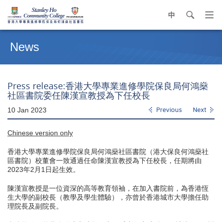
中
search
Op
navi
Main
me
content
News
start
Press release:香港大學專業進修學院保良局何鴻燊
社區書院委任陳漢宣教授為下任校長
10 Jan 2023
Previous
Next
Chinese version only
香港大學專業進修學院保良局何鴻燊社區書院（港大保良何鴻燊社
區書院）校董會一致通過任命陳漢宣教授為下任校長，任期將由
2023年2月1日起生效。
陳漢宣教授是一位資深的高等教育領袖，在加入書院前，為香港恆
生大學的副校長（教學及學生體驗），亦曾於香港城市大學擔任助
理院長及副院長。