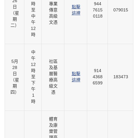
26
時
專業
944
日
點擊
至
傳意
7615
079015
（星
這裡
中
高級
0118
期
午
文憑
二）
12
時
中
午
5月
社區
12
28
及基
時
914
日
層醫
點擊
至
4368
183473
（星
療高
這裡
下
6599
期
級文
午
四）
憑
1
時
體育
及康
樂管
理高