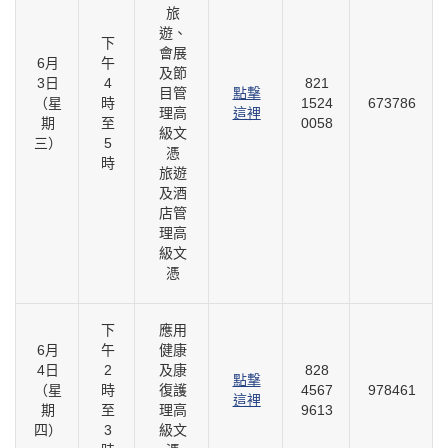
旅
遊、
下
會展
6月
午
及節
3日
4
821
目管
點撃
（星
時
1524
673786
理高
這裡
期
至
0058
級文
三）
5
憑
時
旅遊
及酒
店管
理高
級文
憑
下
應用
6月
午
健康
4日
2
及康
828
點撃
（星
時
復護
4567
978461
這裡
期
至
理高
9613
四）
3
級文