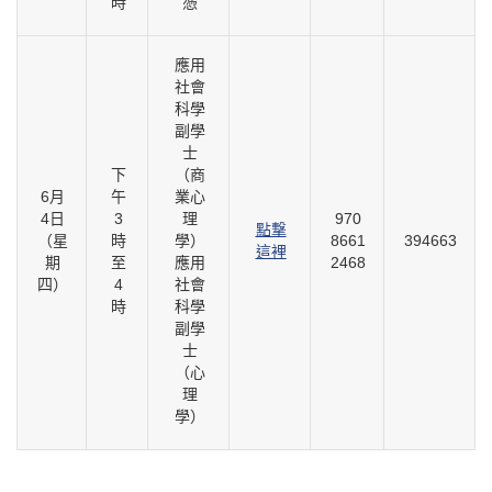
時
憑
應用
社會
科學
副學
士
下
（商
6月
午
業心
4日
3
理
970
點撃
（星
時
學）
8661
394663
這裡
期
至
應用
2468
四）
4
社會
時
科學
副學
士
（心
理
學）