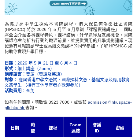
為協助高中學生探索本書院課程，港大保良何鴻燊社區書院
(HPSHCC) 將於 2026 年 5 月至 6 月舉辦「課程資訊講座」。屆時
將全面介紹各科課程特色、課程結構、升學途徑及就業機會。書院
講師亦會剖析各行業的職涯前景，並提供實用的升學規劃建議。現
誠邀有意報讀副學士或高級文憑課程的同學參加，了解 HPSHCC 如
何助你實現升學目標。
日期
：2026 年 5 月 21 日 至 6 月 4 日
形式
：網上講座（Zoom）
講座語言：
雙語（粵語及英語）
對象
： 應屆香港中學文憑試、國際預科文憑、基礎文憑及應用教育
文憑學生 （持有其他學歷者亦歡迎參加）
活動費用
：全免
如有任何問題，請致電 3923 7000，或電郵
admission@hkuspace-
plk.hku.hk
查詢。
時
Zoom
會議
日期
課程
密碼
間
連結
ID