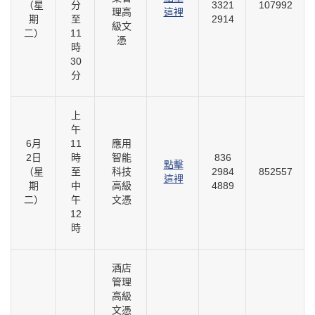
（星
分
3321
107992
理高
這裡
期
至
2914
級文
二）
11
憑
時
30
分
上
午
6月
11
應用
2日
時
智能
836
點擊
（星
至
科技
2984
852557
這裡
期
中
高級
4889
二）
午
文憑
12
時
酒店
管理
高級
文憑