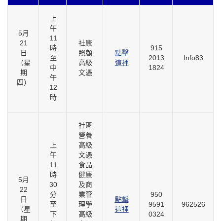
上
午
5月
11
21
社康
時
915
日
照顧
點擊
至
2013
Info83
（星
高級
這裡
中
1824
期
文憑
午
四）
12
時
社區
營養
上
高級
午
文憑
11
食品
時
健康
5月
30
及商
22
分
業管
950
日
點擊
至
理學
9591
962526
（星
這裡
下
高級
0324
期