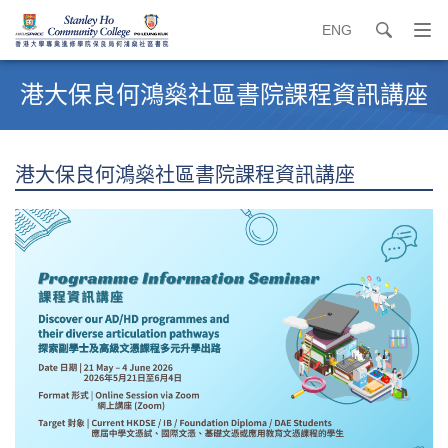
ENG
search
打
開
內
導
容
港大保良何鴻燊社區書院課程資訊講座
覽
開
選
始
單
港大保良何鴻燊社區書院課程資訊講座