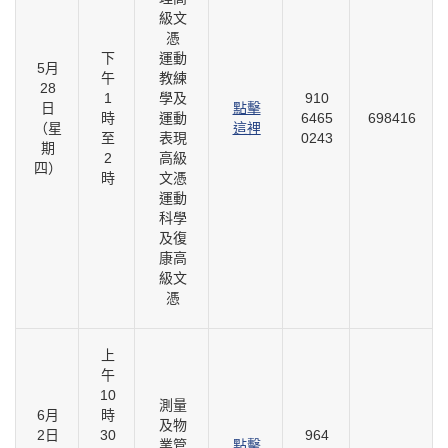
級文
憑
下
運動
5月
午
教練
28
1
學及
910
日
點擊
時
運動
6465
698416
（星
這裡
至
表現
0243
期
2
高級
四）
時
文憑
運動
科學
及復
康高
級文
憑
上
午
10
測量
6月
時
及物
2日
30
964
業管
點擊