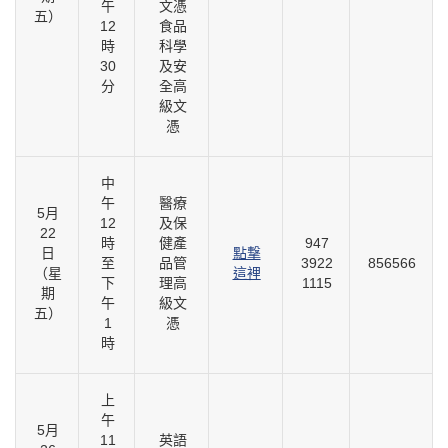
午
文憑
五）
12
食品
時
科學
30
及安
分
全高
級文
憑
中
午
醫療
5月
12
及保
22
時
健產
947
日
點撃
至
品管
3922
856566
（星
這裡
下
理高
1115
期
午
級文
五）
1
憑
時
上
午
5月
11
英語