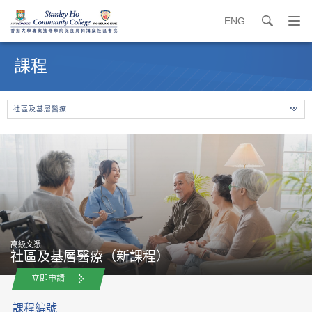
ENG
search
打
開
內
導
容
課程
覽
開
選
始
單
社區及基層醫療
高級文憑
社區及基層醫療（新課程）
立即申請
課程編號