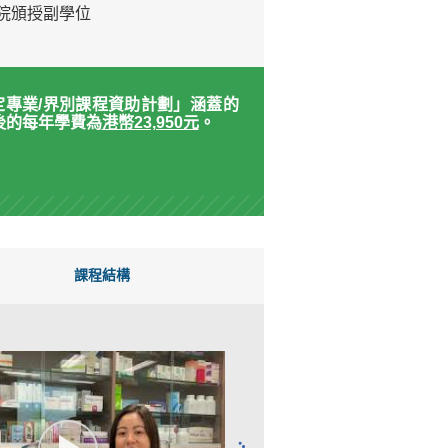
院頒授副學位
指定專業/界別課程資助計劃」涵蓋的
助後的每年學費為
港幣23,950元
。
課程結構