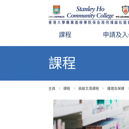
課程
申請及入
內
容
課程
開
始
主頁
課程
高級文憑課程
護理及保健