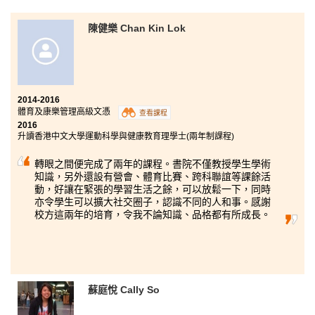
書院給了我另一條入讀大學的途徑。課程提供體育及康
陳健樂 Chan Kin Lok
樂管理各種專業知識，又安排同學到體育機構實習，擴
闊對這專業及工作的視野，實踐所學，為將來升學就業
奠定基礎。此外，我參加了書院的加拿大外展訓練交流
團，與同伴一起划獨木舟到不同的荒島探索，令我學習
到不少求生技能，得到寶貴又難忘的經驗。十分慶幸當
初依據了自己的興趣，作出正確的選擇。
2014-2016
體育及康樂管理高級文憑
查看課程
2016
升讀香港中文大學運動科學與健康教育理學士(兩年制課程)
轉眼之間便完成了兩年的課程。書院不僅教授學生學術
知識，另外還設有營會、體育比賽、跨科聯誼等課餘活
動，好讓在緊張的學習生活之餘，可以放鬆一下，同時
亦令學生可以擴大社交圈子，認識不同的人和事。感謝
校方這兩年的培育，令我不論知識、品格都有所成長。
蘇庭悅 Cally So