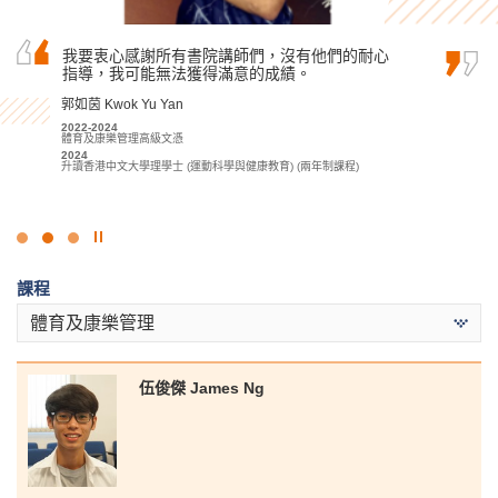
你可能是帶着淚水進來書院，但希望你離開時可
我要衷心感謝所有書院講師們，沒有他們的耐心
感謝一眾講師和學生輔導主任循循善誘的教導和
以帶着微笑。也許你在書院就讀的課程不是你理
指導，我可能無法獲得滿意的成績。
鼓勵，在升學路上給予我無限信心，使我能如願
想中的，但希望你在兩年後可以選擇自己想要的
獲得心儀的中文大學取錄。
郭如茵 Kwok Yu Yan
課程。
麥凱婷 Heidi Mak
2022-2024
孫慧淇 Sun Wai Ki
體育及康樂管理高級文憑
2022-2024
2024
應用社會科學副學士 (青年與社會服務)
2021-2023
升讀香港中文大學理學士 (運動科學與健康教育) (兩年制課程)
2024
應用社會科學副學士(傳理、公關及新聞)
升讀香港中文大學社會工作社會科學學士 (學分豁免)
2023
香港浸會大學傳理學學士(榮譽) (公關及廣告)
點
擊
課程
停
止
體育及康樂管理
幻
燈
片
伍俊傑 James Ng