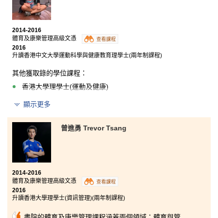
2014-2016
體育及康樂管理高級文憑
查看課程
2016
升讀香港中文大學運動科學與健康教育理學士(兩年制課程)
其他獲取錄的學位課程：
香港大學理學士(運動及健康)
顯示更多
書院給了我入讀心儀大學的機會，令我重拾信心。這兩
年的學習生活十分充實，課程範圍寬廣，能令我從中認
清自己的興趣、方向和目標。課程涵蓋了康樂管理的專
曾進勇 Trevor Tsang
業知識，對就業也有很大幫助。過去兩年所學到的知
識，將助我適應大學生活，也有助未來的工作。
2014-2016
體育及康樂管理高級文憑
查看課程
2016
升讀香港大學理學士(資訊管理)(兩年制課程)
書院的體育及康樂管理課程涵蓋兩個領域：體育與管