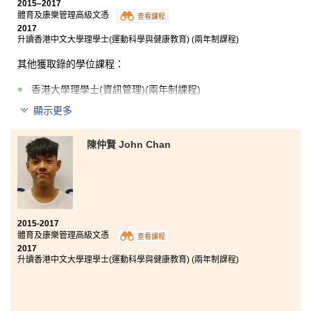
2015–2017
體育及康樂管理高級文憑
查看課程
2017
升讀香港中文大學理學士(運動科學與健康教育) (兩年制課程)
其他獲取錄的學位課程：
香港大學理學士(資訊管理)(兩年制課程)
顯示更多
很多人都會認為兩年副學士或高級文憑課程的學習會是
戰戰兢兢，很難升讀本地大學。但事實上副學位是一個
平台可讓你好好的發揮自己。大家只要肯努力，升讀大
陳仲賢 John Chan
學並非遙不可及的事。書院的師資以及多年的努力是有
目共睹的，這裡有非常良好的學習氣氛，每年有多位同
學成功升讀八大院校的課程。
文憑試未必是適合每個人的考試制度，我們亦未必可以
真正發揮到自己的潛力。假若你很想發揮潛力或繼續升
2015-2017
學，HPSHCC 將會是你一個很好的選擇。
體育及康樂管理高級文憑
查看課程
2017
升讀香港中文大學理學士(運動科學與健康教育) (兩年制課程)