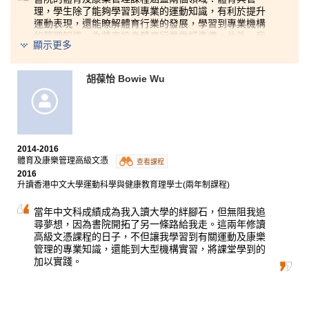
理，學生除了能夠學習到專業的運動知識，有利於提升
運動表現，還能瞭解體育行業的發展，學習到專業機構
的管理知識，為將來投身體育行業做好準備。此外，我
顯示更多
是書院的學生大使，以及港大足球隊的成員，這些課堂
以外的經驗，除了增加了個人自信，擴闊了社交圈子，
也大大提高了入大學的機會。對於熱愛體育運動的同
胡葆怡 Bowie Wu
學，相信這課程會是不二之選！
2014-2016
體育及康樂管理高級文憑
查看課程
2016
升讀香港中文大學運動科學與健康教育理學士(兩年制課程)
當年中文科成績成為我入讀大學的絆腳石，但無阻我追
尋夢想，因為書院開拓了另一條路給我走。這兩年修讀
高級文憑課程的日子，不但讓我學習到有關運動及康樂
管理的專業知識，還能到大型機構實習，將課堂學到的
加以實踐。