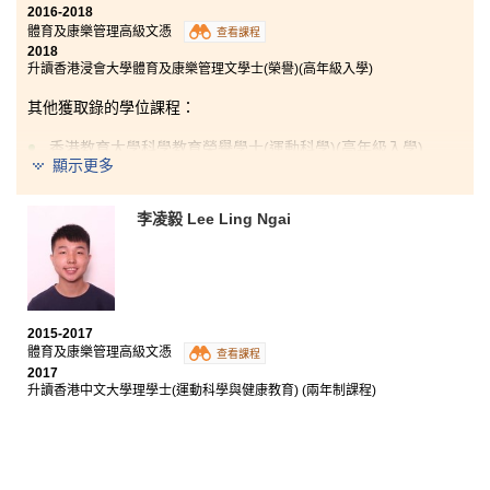
2016-2018
體育及康樂管理高級文憑
查看課程
2018
升讀香港浸會大學體育及康樂管理文學士(榮譽)(高年級入學)
其他獲取錄的學位課程：
香港教育大學科學教育榮譽學士(運動科學)(高年級入學)
顯示更多
我很感謝書院提供了不同的實習機會，我被派到紀律部
隊的康樂會當會所助理，從中了解行業的發展及擴闊眼
李凌毅 Lee Ling Ngai
界經驗，讓自己為未來好好裝備。希望同學不要因為公
開試的成績未如理想而影響自己未來的去向，要好好分
配時間和重新訂立自己的目標。
2015-2017
體育及康樂管理高級文憑
查看課程
2017
升讀香港中文大學理學士(運動科學與健康教育) (兩年制課程)