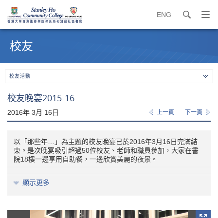
ENG
search
打
開
內
導
容
校友
覽
開
選
始
單
校友活動
校友晚宴2015-16
2016年 3月 16日
上一頁
下一頁
以「那些年…」為主題的校友晚宴已於2016年3月16日完滿結
束。是次晚宴吸引超過50位校友、老師和職員參加，大家在書
院18樓一邊享用自助餐，一邊欣賞美麗的夜景。
顯示更多
當晚場面非常溫馨，而幸運的校友更在大抽獎環節獲得由書院送
出的免費台灣雙人來回機票!