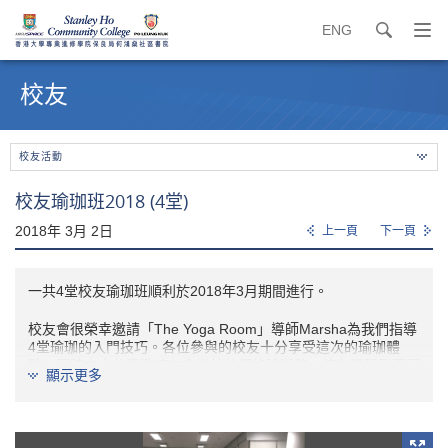
ENG
search
打
開
內
導
容
校友
覽
開
選
始
單
校友活動
校友瑜珈班2018 (4堂)
2018年 3月 2日
上一頁
下一頁
一共4堂校友瑜珈班順利於2018年3月期間進行。
校友會很榮幸邀請「The Yoga Room」導師Marsha為我們指導
4堂瑜珈的入門技巧。各位參與的校友十分享受這次的瑜珈體
驗，同時亦十分喜歡校友會送給他們的瑜珈墊。校友學習到不同
顯示更多
的瑜珈動作和感受自己身體的技巧, 多位校友均表示希望將來繼
續體驗瑜珈的樂趣。