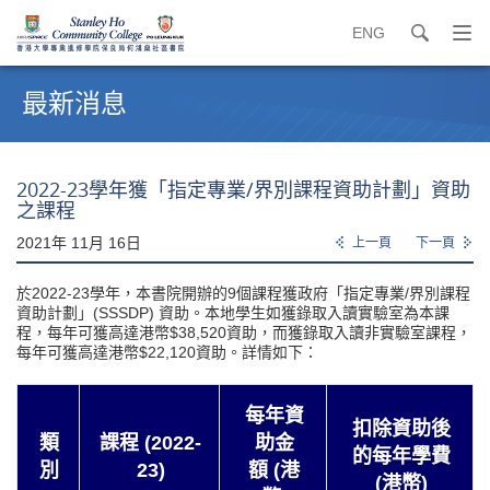
ENG
search
打
開
內
導
容
最新消息
覽
開
選
始
單
2022-23學年獲「指定專業/界別課程資助計劃」資助
之課程
2021年 11月 16日
上一頁
下一頁
於2022-23學年，本書院開辦的9個課程獲政府「指定專業/界別課程
資助計劃」(SSSDP) 資助。本地學生如獲錄取入讀實驗室為本課
程，每年可獲高達港幣$38,520資助，而獲錄取入讀非實驗室課程，
每年可獲高達港幣$22,120資助。詳情如下：
每年資
扣除資助後
類
課程 (2022-
助金
的每年學費
別
23)
額 (港
(港幣)