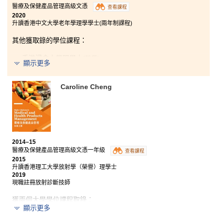
醫療及保健產品管理高級文憑
查看課程
2020
升讀香港中文大學老年學理學學士(兩年制課程)
其他獲取錄的學位課程：
香港浸會大學理學士
(
榮譽
)
顯示更多
過去兩年我於港大保良何鴻燊社區書院，除了學習到醫
藥方面的專業知識外，更認識了一班志同道合的朋友。
Caroline Cheng
我在書院學習到的知識能運用在將來升學及就業方面。
此外，課程還為學生提供不少境外學習的機會，以及參
觀不同地方的醫療設備並了解他們的醫療體制，有助擴
闊我們的眼界。除了書本上的學習，書院亦舉辦多樣的
學生活動，豐富我們各方面的知識，令書院生活更加充
實。
2014–15
醫療及保健產品管理高級文憑一年級
查看課程
2015
升讀香港理工大學放射學（榮譽）理學士
2019
現職註冊放射診斷技師
獲兩個大學學位課程取錄：
顯示更多