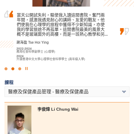
我一直以來抱有成為護士的夢想，在這兩年高級
當天公開試失利，驅使我入讀這間書院。奮鬥兩
書院的課程講師經常傳授他們在復康治療方面的
文憑生涯裏，我領悟到重要的事 — 別忘記你的初
年間，感激我遇見耐心的講師、友愛的戰友。他
專業知識，他們的指導是我學習中最好的部分。
心，別忘記你學習的熱誠，更別忘記一直以來支
們使我在心理學的旅程中獲得不少新知識，亦使
當我到醫療機構實習時，透過與資深的醫療專業
持你，鼓勵你的好朋友、講師和學生發展資源中
我的學習旅途不再孤單。這間書院最美的風景大
人員一同共事，我學懂如何與來自不同社會文化
心的職員。
概不是玻璃窗外的高樓，而是一班熱心教學和另…
背景和健康狀況的患者相處。
黃曉敏 Mandy Wong
謝海盈 Tse Hoi Ying
陳嘉希 Denise Chan
2023-2025
2022-2024
2022-2024
社康照顧高級文憑
應用社會科學副學士 (心理學)
應用健康及康復護理高級文憑
2025
2024
2024
升讀香港理工大學護理學(榮譽)理學士學位課程
升讀香港中文大學心理學社會科學學士 (高年級入學)
升讀香港理工大學職業治療學 (榮譽) 理學士學位
點
擊
課程
停
止
醫療及保健產品管理 - 醫療及保健產品
幻
燈
片
李俊煒 Li Chung Wai