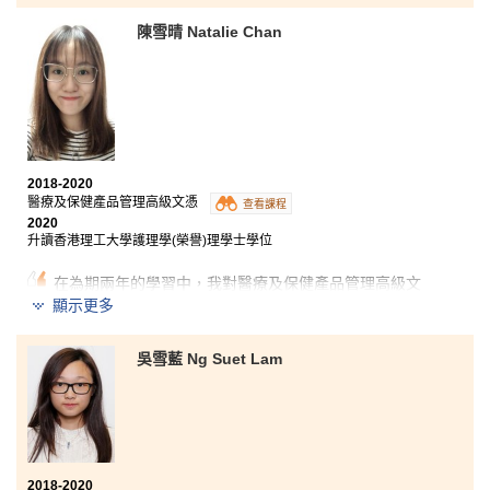
努力。 除此之外，對我最大影響的是這裡的老師們。他
們每一位都很熱心和有耐心教導我們，只要你想要知道
陳雪晴 Natalie Chan
升學和學業的資訊，他們都會不厭其煩地一一解答， 甚
至提供個人意見給你參考。 最後，雖然這兩年不是很輕
鬆，但是不管結果如何，我還是覺得很充實和值得。
2018-2020
醫療及保健產品管理高級文憑
查看課程
2020
升讀香港理工大學護理學(榮譽)理學士學位
在為期兩年的學習中，我對醫療及保健產品管理高級文
憑課程深表感謝。 課程涵蓋了各種與醫學有關的課題，
顯示更多
例如微生物學和藥學專業技能，使我對不同有可能升學
的課程有基本了解。 此課程既實用又富知識性，包括實
吳雪藍 Ng Suet Lam
驗室課程和講座。 除了課堂學習之外，書院還為我們提
供了很多實習機會。 去年，我到了深圳大學護理學院實
習，學習到不少護理技能和一些基本理論。 值得一提的
是，書院講師們非常專業，願意回答我們所有的問題，
無論是課堂內容還是升學問題。 總體而言，我在
HSPSHCC的學習非常充實。
2018-2020