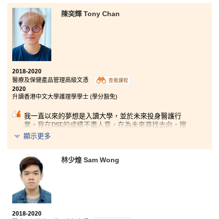
陳奕輝 Tony Chan
2018-2020
醫療及保健產品管理高級文憑
查看課程
2020
升讀香港中文大學護理學學士 (學分豁免)
我一直以來的夢想是入讀大學，並於未來投身醫護行
業。我在DSE的成績不盡人意，在為未來尋找去向，搜
集資料時發現了這一個課程。課程的畢業去向多元化，
顯示更多
可銜接多所大學和護士學校的醫療相關課程。在就讀此
課程期間，老師和同學都非常友善，遇上困難時也十分
樂於解答各項問題。書院擁有完善的設施供同學學習和
林少煌 Sam Wong
休憩。書院更多樣的課外活動，同學可於升學或就業前
獲取更多的相關經驗，百利而無一害。十分感謝書院讓
我可以一圓我的夢想。
2018-2020