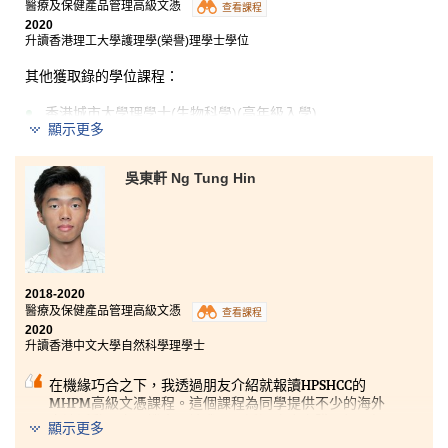
醫療及保健產品管理高級文憑
查看課程
2020
升讀香港理工大學護理學(榮譽)理學士學位
其他獲取錄的學位課程：
香港城市大學理學士(生物科學)(高年級入學)
顯示更多
在過去兩年的學習，我認識了很多基礎醫療知識，例如
藥理學和解剖生理學等。這些知識可以為我日後升讀醫
吳東軒 Ng Tung Hin
療相關的課程定下穩定的基礎。除了課本上的知識，本
課程 還向學生提供各種的海外實習，令同學可學以致
用，而我則有幸參加澳洲的實習團，透過參觀當地不同
的醫院和進行大學教授的課程，令我更加了解澳洲和香
港醫療系統的分別。
2018-2020
醫療及保健產品管理高級文憑
查看課程
2020
升讀香港中文大學自然科學理學士
在機緣巧合之下，我透過朋友介紹就報讀HPSHCC的
MHPM高級文憑課程。這個課程為同學提供不少的海外
交流活動及實習機會，讓我可以透過臨床實踐更加了解
顯示更多
各醫療行業的特點，並且選擇更加適合自己的方向繼續