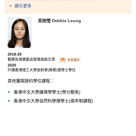
香港科技大學理學士(生物科技)(高年級入學)
顯示更多
東華學院健康科學學士(榮譽) – 主修護理學(高年級入學)
梁婉瑩 Debbie Leung
中六時參加了學校的講座，了解到此課程可升讀醫療相
關的學士課程，於是報讀。高級文憑課程與中學的學習
模式很不同，能更深入學習到學科的專業知識。一年級
時，我參加了到深圳大學實習的體驗團，到了當地不同
的社區醫院，有機會嘗試使用一些醫療器材，了解到護
士的日常工作。我兩年前因為DSE的成績未如理想，未
能透過Jupas入讀心儀的護理學學士課程。現在，我的
2018-20
醫療及保健產品管理高級文憑
夢想終於達成了。
查看課程
2020
升讀香港理工大學放射學(榮譽)理學士學位
其他獲取錄的學位課程：
香港中文大學護理學學士(學分豁免)
香港中文大學自然科學理學士(兩年制課程)