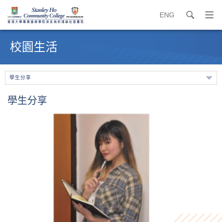
ENG
search
打
開
內
導
容
校園生活
覽
開
選
始
單
學生分享
學生分享