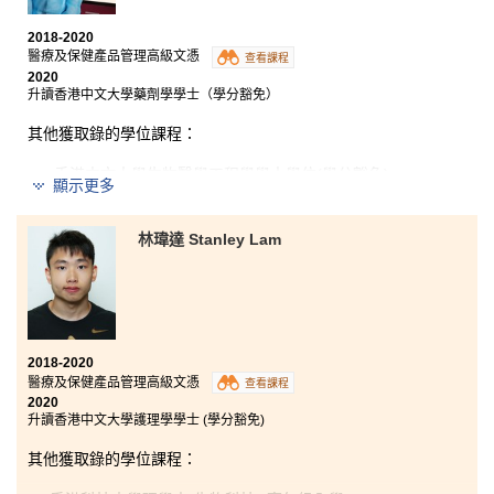
前景，海外交流亦令我見識到外國的學習環境。
2018-2020
總括來說，在這書院學習是我一個重要的階段，我會運
醫療及保健產品管理高級文憑
查看課程
用學到的知識繼續努力去追尋自己的夢想，成為一個醫
2020
療專業人員。
升讀香港中文大學藥劑學學士（學分豁免）
其他獲取錄的學位課程：
香港中文大學生物醫學工程學學士學位(學分豁免)
顯示更多
當年會考成績強差人意，因未能達到入讀中六的最低要
林瑋達 Stanley Lam
求而投身社會。在「社會大學」學習數載才發現「書到
用時方恨少」。經朋友介紹得知HPSHCC提供有關醫療
專科課程，所以決定報讀。在HPSHCC學習是我讀書生
涯最愉快的時光。我報讀的是醫療及保健產品管理高級
文憑課程。本科的講師不單專業，而且很用心教導同
學，他們會深入淺出解釋課題重點，令我們更容易明
2018-2020
白。此外，學校投放給學生的資源亦相當豐富，除了一
醫療及保健產品管理高級文憑
查看課程
般的課堂實驗，學校更為同學增設虛擬實境實驗室及模
2020
擬無塵空間實驗室，這設施增加我的學習興趣，不再是
升讀香港中文大學護理學學士 (學分豁免)
紙上談兵，這對我的學習很有幫助。
其他獲取錄的學位課程：