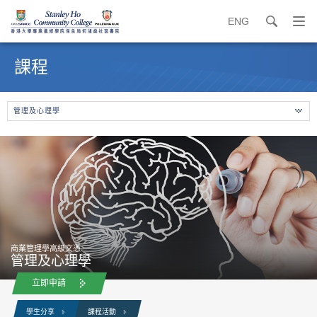
ENG
search
打
開
內
導
容
課程
覽
開
選
始
單
管理及心理學
商業管理學高級文憑
管理及心理學
立即申請
學生分享
課程活動