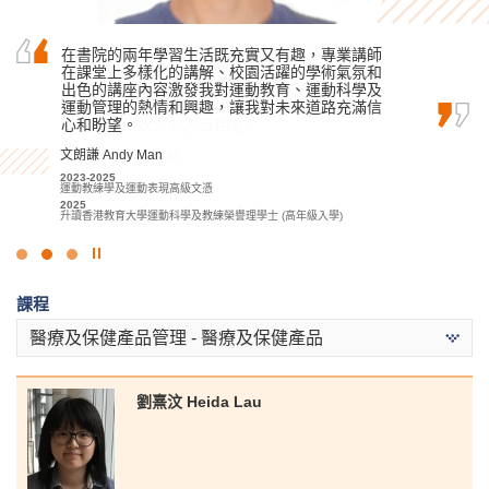
書院的課程講師經常傳授他們在復康治療方面的
在書院的兩年學習生活既充實又有趣，專業講師
在書院的幫助和鼓勵下，我對旅遊和酒店業產生
專業知識，他們的指導是我學習中最好的部分。
在課堂上多樣化的講解、校園活躍的學術氣氛和
了濃厚的興趣。在書院學到的技能和知識，都將
當我到醫療機構實習時，透過與資深的醫療專業
出色的講座內容激發我對運動教育、運動科學及
令我終身受用。
人員一同共事，我學懂如何與來自不同社會文化
運動管理的熱情和興趣，讓我對未來道路充滿信
李海欣 Virginia Lee
背景和健康狀況的患者相處。
心和盼望。
2022
陳嘉希 Denise Chan
文朗謙 Andy Man
基礎專上教育文憑課程
2023-2025
2022-2024
2023-2025
旅遊及酒店管理高級文憑
應用健康及康復護理高級文憑
運動教練學及運動表現高級文憑
2025
2024
2025
升讀香港理工大學酒店及旅遊管理 (榮譽) 理學士組合課程 (酒店管理)
升讀香港理工大學職業治療學 (榮譽) 理學士學位
升讀香港教育大學運動科學及教練榮譽理學士 (高年級入學)
(高年級入學)
點
擊
課程
停
止
醫療及保健產品管理 - 醫療及保健產品
幻
燈
片
劉熹汶 Heida Lau