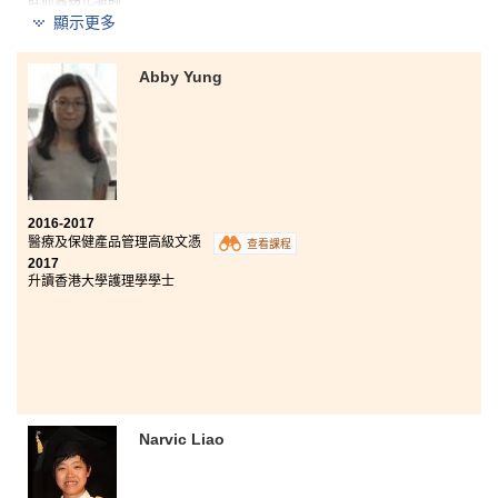
註冊醫務化驗師
顯示更多
由於會考成績分數不足夠升讀預科，聽取家人和老師的
意見後，我便選擇另一條出路，報讀較實用的高級文憑
Abby Yung
課程。醫療及保健產品管理高級文憑課程中的科目很符
合我這個理科生的興趣，而保健產品管理屬於新興行
業，具有莫大發展潛力。故此，我報讀了這個高級文憑
課程。
課程教授的內容、書院的學習模式與大學相似，有助同
學將來易於適應大學生活；而必修的中、英文課，進一
步提升同學的語文能力。此外，循序漸進及多元化的課
2016-2017
程設計，讓同學能夠逐步邁向專業範疇，確立未來目
醫療及保健產品管理高級文憑
查看課程
標。而來自業界的講師，除課堂知識外還提供不少有關
2017
行業的最新資訊，無論對日後升學或就業都有幫助。
升讀香港大學護理學學士
三年的書院生活，令我重新認識自己，比以前更積極、
主動。書院舉辦的參觀和工作實習，令我認識到不同商
業機構的真實運作模式，以及明白自己不足之處，獲益
不少。
Narvic Liao