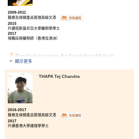
2009-2011
醫療及保健產品管理高級文憑
查看課程
2015
升讀塔斯曼尼亞大學藥劑學學士
2017
現職註冊藥劑師（香港及澳洲）
“Everybody is a genius. But if you judge a fish by its
ability to climb a tree, it will live its whole life believing
顯示更多
that it is stupid” -
Albert Einstein
THAPA Tej Chandra
Hong Kong Public examination is asking everyone to
climb a tree but that is not the only way to prove your
own ability. Everyone has his/her own abilities and is a
particular “genius”.
At HPSHCC, it offers various types of courses for
2016-2017
different geniuses. You can find your own passion and
醫療及保健產品管理高級文憑
查看課程
develop it into your profession.
2017
升讀香港大學護理學學士
For me, I have passion about knowledge on the use of
medicine when studying the Higher Diploma