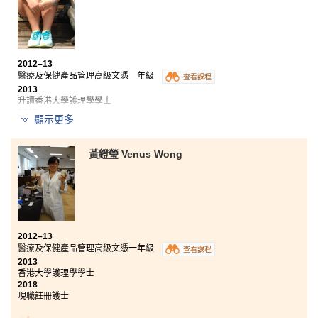
2012–13
醫療及保健產品管理高級文憑一年級
查看課程
2013
升讀香港大學護理學學士
2018
顯示更多
現職註冊護士
雖然公開考試成績未如理想，但是我沒有放棄追尋理
黃鐙瑩 Venus Wong
想。修讀醫療及保健產品管理高級文憑課程，不但加深
了我對醫療行業的了解，還增進相關知識（如藥劑學、
生理學、實驗室常用儀器等）。我很感激講師們循循善
誘的教導及分享，他們在課餘時間與我們分享有關日後
的升學或工作的路向，讓我們建立一個更明確的目標。
另外，我很慶幸在書院認識到與自己志同道合的同學，
2012–13
彼此互勵互勉，為同一個目標進發。入讀書院令我學
醫療及保健產品管理高級文憑一年級
查看課程
會：『只要你敢想、敢做，願意付出，就算事情有多困
2013
難都阻撓不到你。』加油！
香港大學護理學學士
2018
現職註冊護士