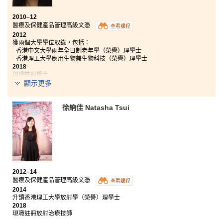
2010–12
醫療及保健產品管理高級文憑
查看課程
2012
獲兩個大學學位取錄，包括：
- 香港中文大學兩年全日制老年學（榮譽）理學士
- 香港理工大學應用生物兼生物科技（榮譽）理學士
2018
現職註冊護士
顯示更多
這個課程內容十分多元化，在藥理學、生理學、病理學
等範疇學到不少知識，從中了解自己對微生物學和病理
徐納佳 Natasha Tsui
學擁有濃厚興趣；課程中的小組習作是我覺得最有趣味
和對日後工作與同事相處最有幫助的環節，加上書院安
排了我們到一家本地藥物生產商實習，即使只負責基本
職務，卻讓我親身接觸到醫藥行業的實際運作，這一切
都並非只是單靠書本便能獲得。
2012–14
醫療及保健產品管理高級文憑
查看課程
2014
升讀香港理工大學放射學（榮譽）理學士
2018
現職註冊放射治療技師