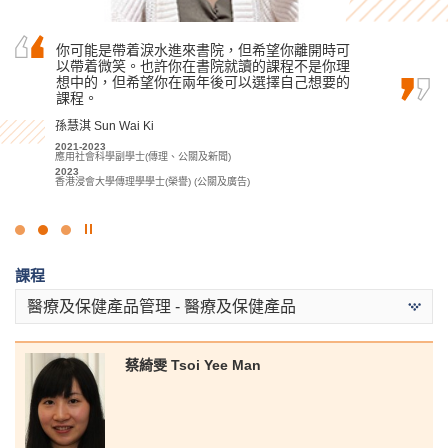
我要衷心感謝所有書院講師們，沒有他們的耐心
你可能是帶着淚水進來書院，但希望你離開時可
在書院兩年學習期間，我獲得了醫療及保健領域
指導，我可能無法獲得滿意的成績。
以帶着微笑。也許你在書院就讀的課程不是你理
的基礎知識。除了基礎課堂學習外，我們亦有許
想中的，但希望你在兩年後可以選擇自己想要的
多實踐機會，加上不同的課堂實驗，幫助我裝備
郭如茵 Kwok Yu Yan
課程。
成為醫療專業人員必備的技能，這些學習活動對
我未來的學業或職業生涯都起著關鍵作用。
2022-2024
體育及康樂管理高級文憑
孫慧淇 Sun Wai Ki
2024
何日喬 Ho Yat Kiu
2021-2023
升讀香港中文大學理學士 (運動科學與健康教育) (兩年制課程)
應用社會科學副學士(傳理、公關及新聞)
2023-2025
2023
醫療及保健產品管理高級文憑
香港浸會大學傳理學學士(榮譽) (公關及廣告)
2025
升讀香港大學護理學學士
點
擊
課程
停
止
醫療及保健產品管理 - 醫療及保健產品
幻
燈
片
蔡綺雯 Tsoi Yee Man