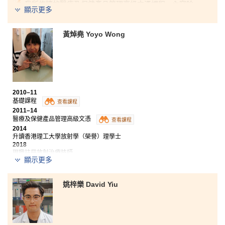
我所修讀的醫療及保健產品管理高級文憑課程，內容除
顯示更多
了涉及多個不同範疇之外，亦十分實用。透過不同的學
習形式，我們能夠靈活運用平日在課堂所學的知識。此
外，設有戶外活動，如參觀實驗室、藥廠及暑期實習計
黃焯堯 Yoyo Wong
劃等，均加深我對醫療範疇的認識，擴闊眼界。最後，
我衷心感謝每位講師的悉心教導、啟發與鼓勵。
2010–11
基礎課程
查看課程
2011–14
醫療及保健產品管理高級文憑
查看課程
2014
升讀香港理工大學放射學（榮譽）理學士
2018
現職註冊放射治療技師
顯示更多
獲三個大學學位課程取錄：
姚梓樂 David Yiu
香港理工大學放射學（榮譽）理學士
香港教育學院健康教育榮譽學士
東華學院醫療科學學士（榮譽）