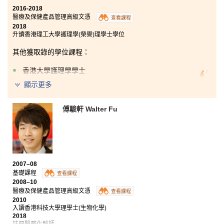
2016-2018
醫療及保健產品管理高級文憑
查看課程
2018
入讀書院的醫療及保健產品管理高級文憑課程，令我獲
升讀香港理工大學護理學(榮譽)理學士學位
益良多。除了學到有關醫療及藥物的知識外，暑期實習
更加強我在有關方面的實際經驗。另外，書院舉辦的活
其他獲取錄的學位課程：
動，如暑期交流團、IELTS 預備課程及大學面試技巧
等，有助擴闊我的知識面。書院的教學模式與大學大致
香港大學護理學學士
相同，助我適應大學的生活。
顯示更多
書院的課程為學生提供不同的實習和遊學機會，令同學
可以將課堂上學到的知識，運用於實際生活上以及擴闊
視野。去年暑假我有機會到台中醫藥大學附設醫院進行
傅駿軒 Walter Fu
為期兩個星期的實習，其中我參觀了醫院的檢測部及藥
劑部，讓我能親身體驗醫院的日常運作，我覺得是次遊
學團給予我很寶貴的經驗，所以很感謝書院為我們提供
了十分充實的學習生活。
2007–08
基礎課程
查看課程
2008–10
醫療及保健產品管理高級文憑
查看課程
2010
入讀香港科技大學理學士(生物化學)
2018