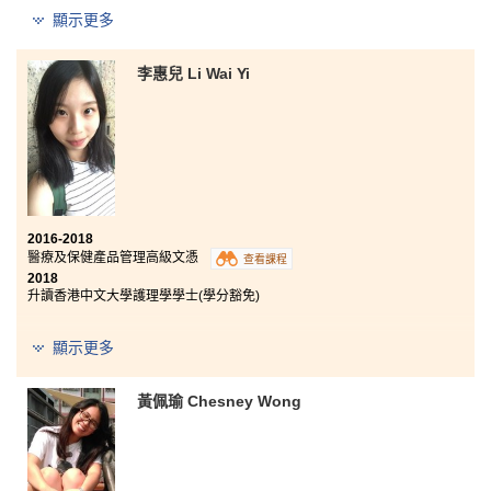
獲三個大學學位課程取錄：
顯示更多
香港理工大學放射學（榮譽）理學士
李惠兒 Li Wai Yi
香港中文大學兩年制社區健康理學士
香港大學護理學學士
這兩年在書院的日子，為我帶來豐盛的人生。醫療及保
健產品管理課程包含了很多具有專業醫療知識的學科，
例如藥物使用和藥理學等。另外，書院的學習模式與大
學接近，讓同學早一步適應大學環境。當學習和升學遇
2016-2018
上挫折時，講師及升學輔導主任的幫助和鼓勵便是推動
醫療及保健產品管理高級文憑
我更進一步的動力。感謝書院每位在我失意時拉了我一
查看課程
2018
把的人，因為你們的幫助成就了今天的我。或許我的大
升讀香港中文大學護理學學士(學分豁免)
學之路比起公開考試成功的同學較長，但這兩年所體驗
到的絕對是超出我所預期。
顯示更多
這兩年的課程對我來說非常有意義，因為我除了學習基
礎醫療知識外, 講師亦安排不少課程活動，如參觀香港大
黃佩瑜 Chesney Wong
學實驗室、醫院部門及養老院等，讓我對醫護領域有更
多理解。儘管我花了較多時間考入大學，但對我個人的
整體成長來說，這是非常有價值的。我亦感謝講師們，
他們不僅教授我課堂知識，還一直支援和鼓勵我。