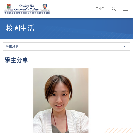
ENG
search
打
開
內
導
容
校園生活
覽
開
選
始
單
學生分享
學生分享