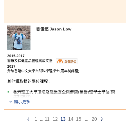
programme in Medical and Health Products
Management (MHPM). It provides me a great course
structure with supportive lecturers. I am proud of
myself for finding my own passion and having chosen
to be a pharmacist after I graduated in MHPH. I am
grateful for the teachers from MHPM who helped me to
劉俊滺 Jason Low
find my career path.
Without HPSHCC, maybe I would still be a stupid fish
which keeps trying to climb a tree.
2015-2017
醫療及保健產品管理高級文憑
查看課程
2017
升讀香港中文大學自然科學理學士(兩年制課程)
其他獲取錄的學位課程：
香港理工大學環境及職業安全與健康(榮譽)理學士學位(兩
年制課程)
顯示更多
Previous
Next
在過去兩年，我認識了很多與我有相似目標的朋友， 我
1
...
11
12
13
14
15
...
20
們一起努力學習，達成我們的目標。本課程的所有講師
Page
Page
都非常友善，在我遇到困難時，他們總樂意幫助。除此