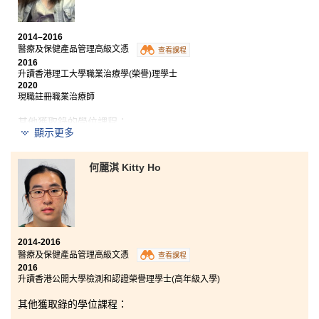
2014–2016
醫療及保健產品管理高級文憑
查看課程
2016
升讀香港理工大學職業治療學(榮譽)理學士
2020
現職註冊職業治療師
其他獲取錄的學位課程：
顯示更多
香港中文大學護理學士(高年級入學)
何麗淇 Kitty Ho
這課程能提供基本的健康科學知識，更能作為我日後投
身醫療界的基石。我參加了醫院管理局舉辦的暑期實習
生計劃和台中中山醫學大學實習訓練計劃，正好讓我累
積課堂以外的經驗。我很慶幸當初報讀了這課程，更想
不到在兩年後的今日，竟有幸在此分享我的經歷。追夢
的路是如此意想不到。如果沒有嘗試過，努力過，從來
2014-2016
不知自己能否做得到。請謹記：也許人生沒有完美句
醫療及保健產品管理高級文憑
查看課程
號，但請仍然堅持去征服種種障礙。
2016
升讀香港公開大學檢測和認證榮譽理學士(高年級入學)
其他獲取錄的學位課程：