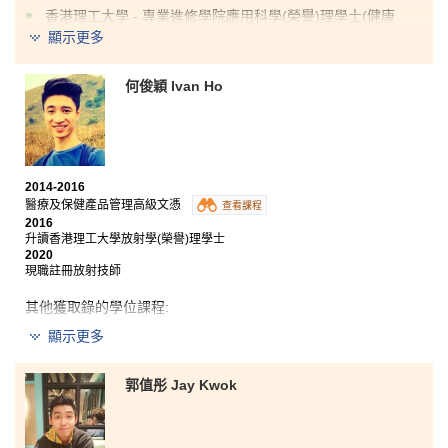
香港理工大學 - 專業進修學院應用科學(榮譽)理學士(健康
學) (兩年制課程)
顯示更多
雖然我的公開試成績未如理想，我於HPSHCC的兩年學
何俊穎 Ivan Ho
習實在獲益良多。老師們、學生輔導主任及朋友給我鼓
勵，驅使我繼續努力向前。在這課程上，我學習到不同
學術範疇，例如：生理及解剖學、病理生理學、藥物使
用及藥理學及其他科目。除了學科外，課程也會安排實
習和交流機會給學生，提升同學對相關學科的了解，從
而認識工作的範圍。我更有機會到明心大藥房實習，學
2014-2016
習不同的工作需要和與不同單位合作，增加了我對有關
醫療及保健產品管理高級文憑
查看課程
藥房運作的認識。
2016
升讀香港理工大學放射學(榮譽)理學士
2020
現職註冊放射技師
其他獲取錄的學位課程:
香港城市大學理學士 - 應用生物學(高年級入學)
顯示更多
我於中學時期對讀書一直興趣不大，故
未能
在公開考試
郭值彤 Jay Kwok
中獲取佳績
，
升讀大學對我來說是遙不可及的目標。然
而
，我
慶幸報讀了醫療及保健產品管理高級文憑課程。
課程內容既豐富又實用，導師於課堂上講解生動有趣，
大大提高我對讀書的興趣。另外，我還結識到一班好同