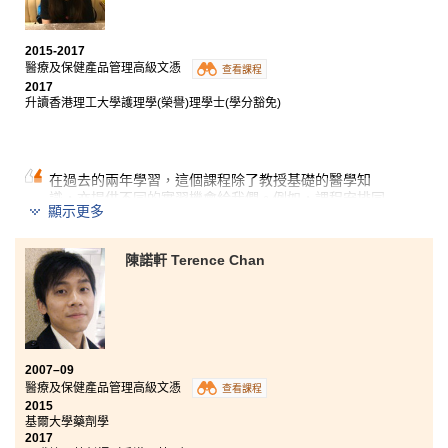
經過兩次DSE考試，仍然不能達標入讀本地大學，感覺
入大學是遙不可及的事情。後來，經朋友介紹下報讀醫
療及保健產品管理高級文憑。這課程提供不同範疇的知
2015-2017
識，例如: 解剖心理學、微生物學和 藥物使用及藥理
醫療及保健產品管理高級文憑
查看課程
學，為將來就讀的護理行業打好基礎。在課堂外，課程
2017
亦提供不同的參觀和課外活動。去年暑假，不但有機會
升讀香港理工大學護理學(榮譽)理學士(學分豁免)
到本地的心匯心臟及腦血管病檢查預防中心實習，更有
幸參加台中交流團。讓我能有機會體驗和了解到護理行
業日常工作，例如: 量血壓，抽血和派藥等。最後，衷心
感謝講師的悉心教導和升學輔導，令我可以更容易掌握
在過去的兩年學習，這個課程除了教授基礎的醫學知
課程內容和對前路有明確的目標。
識，亦提供不同的實習機會給我們。例如，課程安排同
顯示更多
學到訪台灣屏東大仁科技大學及進行研習，還有機會於
香港的一所專業護養院實習。這兩個課堂以外的體驗與
科學和醫護相關，有助我認清方向，確定我要成為專業
陳諾軒 Terence Chan
護士的目標。此外，講師們具豐富經驗亦十分關心同
學，常常耐心解答我們的升學問題，並提供適切的建議
和幫助。
2007–09
醫療及保健產品管理高級文憑
查看課程
2015
基爾大學藥劑學
2017