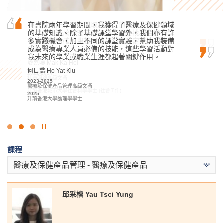
也許你未能在公開試取得滿意的成績入讀心儀的
在書院兩年學習期間，我獲得了醫療及保健領域
我在書院修讀旅遊及酒店管理高級文憑時，擁有
大學，但千萬不要灰心氣餒，只要找到合適的學
的基礎知識。除了基礎課堂學習外，我們亦有許
許多美好的經歷，這些經歷成就了我的學術和個
習方法和明確的目標，堅持到底，定能達到理想
多實踐機會，加上不同的課堂實驗，幫助我裝備
人成長，最終令我成功得到香港大學取錄。在書
目標！
成為醫療專業人員必備的技能，這些學習活動對
院我遇上許多敬業的講師，課程設計亦十分引人
我未來的學業或職業生涯都起著關鍵作用。
入勝，我亦參加了豐富多樣的課外活動，所以我…
麥嘉曦 Mak Ka Hei
何日喬 Ho Yat Kiu
Alexandra Anselmo Sotto
2022-2024
社康照顧高級文憑
2023-2025
2022
2024
醫療及保健產品管理高級文憑
基礎專上教育文憑課程
升讀香港城市大學社會科學學士 (社會工作)
2025
2023-2025
升讀香港大學護理學學士
旅遊及酒店管理高級文憑
2025
升讀香港大學文學士 (全球及區域研究) (高年級入學)
點
擊
課程
停
止
醫療及保健產品管理 - 醫療及保健產品
幻
燈
片
邱采榕 Yau Tsoi Yung