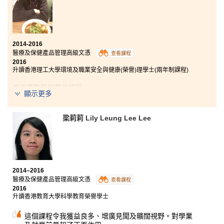
學，彼此幫助及勉勵。入讀這個課程讓我能達成兩年前
定下升讀大學的目標，書院的生活亦帶給我
真摯
及
難忘
的回憶。
2014-2016
醫療及保健產品管理高級文憑
查看課程
2016
升讀香港理工大學環境及職業安全與健康(榮譽)理學士(兩年制課程)
其他獲取錄的學位課程：
顯示更多
香港城市大學理學士 - 應用生物學(高年級入學)
梁莉莉 Lily Leung Lee Lee
考完中學文憑試後，我感到非常迷網，因為我的成績不
能升讀大學，學歷又不足，所以很難找工作，於是在誤
打誤撞下入讀書院。 在入學前，因為我經歷完文憑試的
失敗，所以對學習失去信心。但入學後，我卻發現課程
比我想像中有趣，不但提及很多醫療的用具及知識，更
教授有趣的生物學知識，例如病理生理學、解剖學和藥
2014–2016
劑學等。課程不但有趣，而且講師充滿熱誠，只要勇於
醫療及保健產品管理高級文憑
查看課程
發問，留心上課及勤奮溫習，我便能獲得好成績，使我
2016
重拾讀書的興趣。雖然課程非常有趣及有用，但若果要
升讀香港教育大學科學教育榮譽學士
報大學的話，語文是非常重要的，因此同學必須同時符
合語文水平的要求，才能事半功倍。
這個課程令我獲益良多、增廣見聞及曠闊視野。對學業