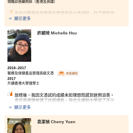
現職註冊藥劑師（香港及英國）
兩年的醫療與保健產品管理高級文憑課程，除了學到很
顯示更多
多有關的專業知識外，最令我不捨和感動的是認識了多
位熱心教學的講師。他們極具教學熱誠，時常細心觀察
和留意班上每一位學生的學習進度，並主動協助我們解
許穎琦 Michelle Hsu
決學習過程中遇到的困難。講師們教學靈活生動，經常
使用不同的教學方式來提高我們的讀書興趣，令學習內
容不再沉重冗長。
2016–2017
醫療及保健產品管理高級文憑
查看課程
2017
升讀香港大學理學士
放榜後，我因文憑試的成績未如理想而感到迷惘沮喪。
幸好我選擇修讀了這個課程，我從此課程中學習了不少
有關解剖學、實驗設備及藥物的知識，這些能都為我日
顯示更多
後的升學打好基礎，作好準備。這課程除了內容豐富實
用，書院的老師亦充滿熱誠，他們不但耐心解答我們在
學習及升學上的疑問，同時亦安排了有關不同行業及升
袁潔楨 Cherry Yuen
學的講座，加深同學對相關行業及升學的了解。儘管曾
經迷惘過、失意過，但我相信只要勇於嘗試，努力和堅