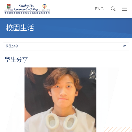
ENG
search
打
開
內
導
容
校園生活
覽
開
選
始
單
學生分享
學生分享