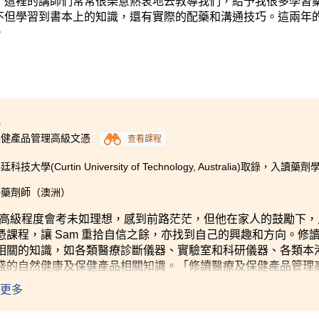
，這裡的講師們常常很樂意熱衷地去教導我們，給予我很多學習
不但學習到書本上的知識，還有實際的配藥和溝通技巧。這兩年
。
9
保健產品管理高級文憑
查看課程
技大學(Curtin University of Technology, Australia)取錄，入讀
冊藥劑師（澳洲）
 因高級程度會考未如理想，感到前路茫茫，但他在家人的鼓勵下
憑課程，讓 Sam 重拾自信之餘，亦找到自己的興趣和方向。修讀
相關的知識，如各類醫療診斷儀器、實驗室和科研儀器、各類本
盛的自然健康及保健產品相關知識。「修讀醫療及保健產品管理
我找到自己的興趣 ── 藥劑學，而我也很榮幸獲澳洲科廷科技大學取錄
更多
藥劑學學士課程，踏上考取執業藥劑師資格的里程。我想藉此機
我們一群曾失意於傳統學制和公開考試的同學，提供了一個展示