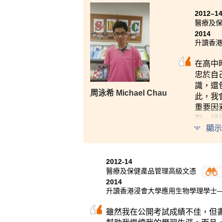
2012–1
醫療及
2014
升讀香
在高中
忠於自
識，還
周泳希 Michael Chau
此，我
重要因
劑，紓
顯示
2012-14
醫療及保健產品管理高級文憑
2014
升讀香港浸會大學應用生物學理學士
雖然我在公開考試成績不佳，但