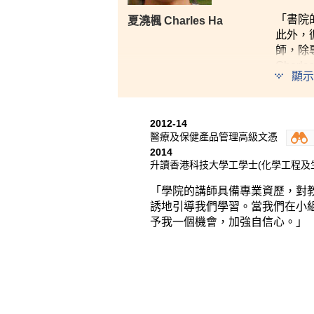
「書院
夏澆楓 Charles Ha
此外，
師，除
Cha
顯示
餘，亦
2012-14
醫療及保健產品管理高級文憑
2014
升讀香港科技大學工學士(化學工程及
「學院的講師具備專業資歷，對
誘地引導我們學習。當我們在小
予我一個機會，加強自信心。」