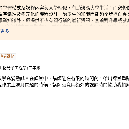
的學習模式及課程內容與大學相似，有助適應大學生活；而必修
循序漸進及多元化的課程設計，讓學生的知識面能夠逐步邁向專
專業知識外，還提供不少有關行業的最新資訊，無論對升學或就
rles 印象深刻的是暑期實習，被安排於一所健康食品公司任職，
更多
加深對保健產品行業的認識。
查看課程
生物分子工程學)二年級
教學充滿熱誠。在課堂中，講師能在有限的時間內，帶出課堂重
組作業上遇到問題的時候，講師願意用額外的課餘時間協助我們