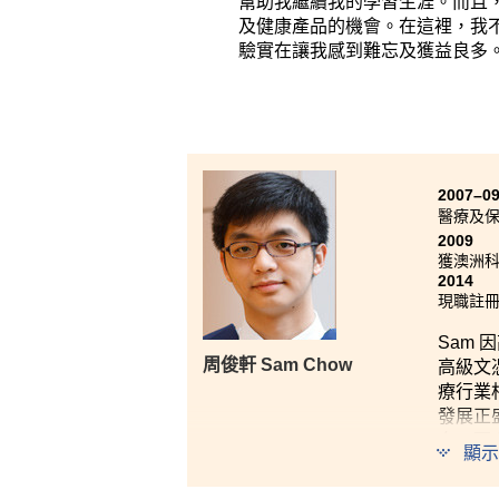
幫助我繼續我的學習生涯。而且
及健康產品的機會。在這裡，我
驗實在讓我感到難忘及獲益良多
2007–0
醫療及
2009
獲澳洲科廷科
2014
現職註
Sam
周俊軒 Sam Chow
高級文
療行業
發展正
向，更令
顯示
認可的
書院為