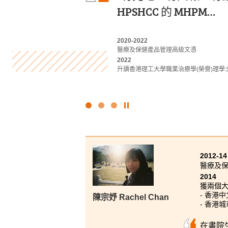
HPSHCC 的 MHPM…
的課外實踐實習活動
源。專業的講師們大
解。
2020-2022
2022-2024
醫療及保健產品管理高級文憑
應用社會科學副學士 (刑事司法及執法)
2023-2025
2022
2024
旅遊、會展及節目管理高級文憑
升讀香港理工大學職業治療學(榮譽)理學
升讀香港大學社會科學學士 (高年級入學)
2025
升讀香港理工大學酒店及旅遊管理 (榮譽) 
點
擊
停
止
幻
2012-14
燈
醫療及
片
2014
獲兩個
- 香港
陳宗妤 Rachel Chan
- 香港
在書院