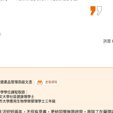
，所以最後如願升讀大學。
大提升了我對旅遊與會展管理學科的理
士
洪恩 H
候振海 
林嘉華 
理學士組合課程 (會展及體驗管理) (高年級入學)
保健產品管理高級文憑
查看課程
大學學位課程取錄：
中文大學社區健康理學士
城市大學應用生物學榮譽理學士三年級
生活短短兩年，不但有意義，更給同學無限啟發。我除了在藥理