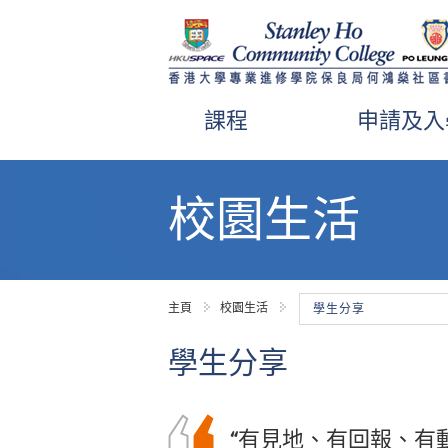
課程
申請及入
內
容
校園生活
開
始
主頁
校園生活
學生分享
學生分享
“有見地、有回報、有
我經常以「為社會貢
我衷心感謝書院提供