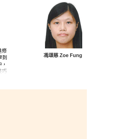
進修
馮頌慈 Zoe Fung
學到
中，
技巧