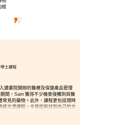
藥物
的經
藥劑學學士課程
，入讀書院開辦的醫療及保健產品管理
期間，Sam 獲得不少機會接觸到與醫
港常見的藥物。此外，課程更包括現時
高級文憑課程，令我從新找到自己的方
，入讀澳洲 Pharmacy Board
會，感謝所有導師的悉心教導，也感謝
才華的機會」。