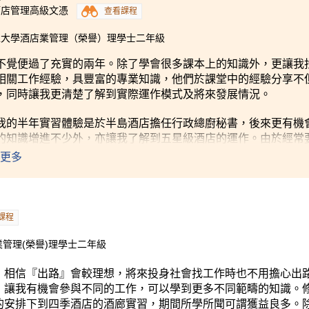
酒店管理高級文憑
查看課程
工大學酒店業管理（榮譽）理學士二年級
不覺便過了充實的兩年。除了學會很多課本上的知識外，更讓我
相關工作經驗，具豐富的專業知識，他們於課堂中的經驗分享不
，同時讓我更清楚了解到實際運作模式及將來發展情況。
我的半年實習體驗是於半島酒店擔任行政總廚秘書，後來更有機
的知識增進不少外，亦讓我了解到五星級酒店的運作。由於經常
特別是英語亦因此進步不少。半年的工作實習，對升學或將來畢
更多
課程
管理(榮譽)理學士二年級
，相信『出路』會較理想，將來投身社會找工作時也不用擔心出
，讓我有機會參與不同的工作，可以學到更多不同範疇的知識。
的安排下到四季酒店的酒廊實習，期間所學所聞可謂獲益良多。