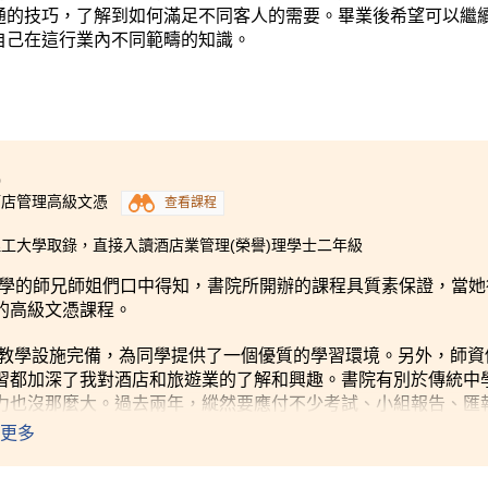
通的技巧，了解到如何滿足不同客人的需要。畢業後希望可以繼
自己在這行業內不同範疇的知識。
0
酒店管理高級文憑
查看課程
工大學取錄，直接入讀酒店業管理(榮譽)理學士二年級
s從中學的師兄師姐們口中得知，書院所開辦的課程具質素保證，當
的高級文憑課程。
教學設施完備，為同學提供了一個優質的學習環境。另外，師資
習都加深了我對酒店和旅遊業的了解和興趣。書院有別於傳統中
力也沒那麼大。過去兩年，縱然要應付不少考試、小組報告、匯
養了正確的學習態度之餘，也令校園生活比中學時更充實、更愉
更多
，付出努力最終必定有回報。過去兩年，除了獲書院頒發學術卓