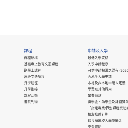
課程
申請及入學
課程結構
最低入學資格
基礎專上教育文憑課程
入學申請程序
副學士課程
可供申請報讀之課程 (2026
高級文憑課程
內地生入學申請
升學途徑
本地及非本地申請人定義
升學銜接
學費及其他費用
課程活動
學費退款
書院刊物
獎學金、助學金及計劃贊
「指定專業/界別課程資助
校友推薦計劃
保良局屬校入學獎勵金
學費資助