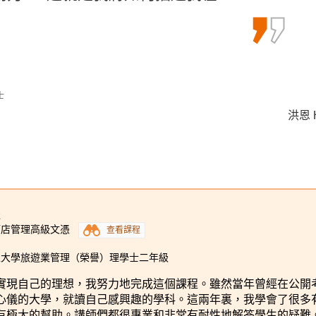
躍的學術氣氛和出色的講座內容激發我
都能為我迎接未來的挑戰和困難做好準
及運動管理的熱情和興趣，讓我對…
士
洪恩 H
文朗謙
羅健允 
士 (高年級入學)
(學分豁免)
2
酒店管理高級文憑
查看課程
工大學旅遊業管理（榮譽）理學士二年級
實現自己的理想，我努力地完成這個課程。雖然當年曾經在公開
心儀的大學，就讀自己感興趣的學科。這兩年裏，我學會了很多
有極大的幫助。講師們都很專業和非常有耐性地解答學生的疑難