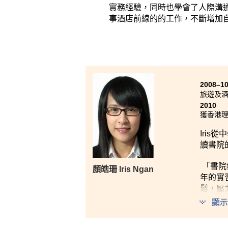
實務經驗，同時也學會了人際溝
事酒店前線的的工作，不斷增加
2008–1
旅遊及
2010
獲香港理
Iri
讀書院
「書院
顏皓珊 Iris Ngan
年的實
鬆，壓
勵，培
顯示
我相信