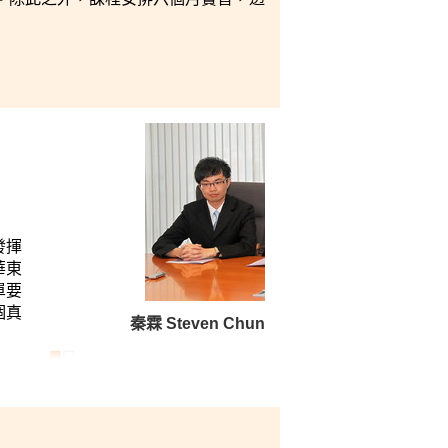
發揮
華東
單要
個真
秦霖 Steven Chun