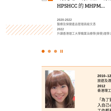
HPSHCC 的 MHPM…
樣化的講解、校園活
的知識和技能，這些
對運動教育、運動科學
備。
2020-2022
醫療及保健產品管理高級文憑
2023-2025
2022-2024
2022
運動教練學及運動表現高級文憑
商業管理學高級文憑 (管理及商業法律學)
升讀香港理工大學職業治療學(榮譽)理學
2025
2024
升讀香港教育大學運動科學及教練榮譽理學
升讀香港科技大學工商管理學士(管理學) 
點
擊
停
止
幻
2010–1
燈
旅遊及
片
2012
香港理
「為了
入自己
工作都