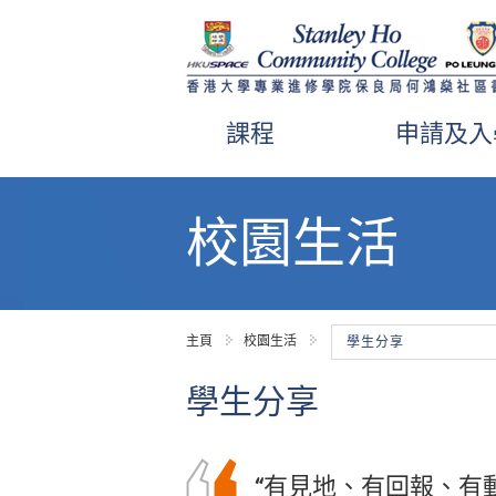
課程
申請及入
內
容
校園生活
開
始
主頁
校園生活
學生分享
學生分享
“有見地、有回報、有
在書院的兩年學習生
在書院就讀的兩年中