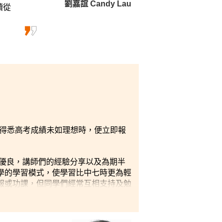
劉嘉誼 Candy Lau
續從
她得悉高考成績未如理想時，便立即報
優良，講師們的經驗分享以及為期半
學的學習模式，使學習比中七時更為輕
報或功課，但同學們經常互相支持及勉
快。
越獎學金外，更獲香港理工大學取