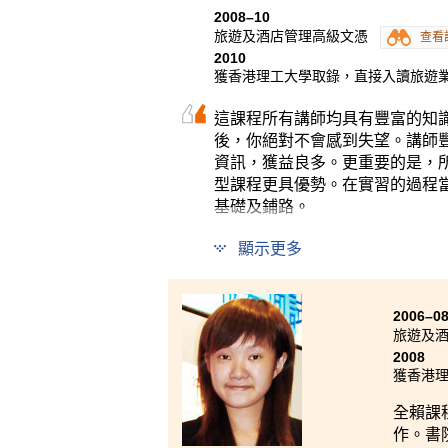
錄，直
2008–10
到即使
旅遊及酒店管理高級文憑
查看
自己的
2010
獲香港理工大學取錄，直接入讀旅遊業
這課程所有講師均具有豐富的知
後，你絕對不會感到失望。講師
資訊，獲益良多。更重要的是，
型課程更具優勢。在實習的過程
基礎及鋪路。
顯示更多
2006–0
旅遊及
2008
獲香港理
全賴課
作。書院