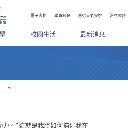
電子表格
學員網站
惡劣天氣安排
常見問題
學
校園生活
最新消息
動力。” 這就是我將如何描述我在
活既充實又有趣，專業講師在課堂上多
，我透過高級文憑課程學習到許多重要