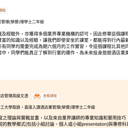
接入讀酒店業管理(榮譽)理學士二年級。在此衷心感謝導師們悉
公開考試成績未如理想，也不用氣餒，因為只要繼續努力，最終
課程
理想進發。」
管理(榮譽)理學士二年級
識及經驗外，亦獲得多個業界專業機構的認可，因此修畢這個課
豐富的知識以及經驗，讓我們即使安坐於課室，都能得到行內最
所有同學均需要完成為期六個月的工作實習，令這個課程比其他
當中，同學們能真正了解到行業的運作，為未來投身旅遊酒店業
8
酒店管理高級文憑
查看課程
工大學取錄，直接入讀酒店業管理(榮譽)理學士二年級
程之理論與實戰並重，以及來自業界講師的專業知識和實用技巧，
的教學模式(包括小組討論、個人或小組presentation)與