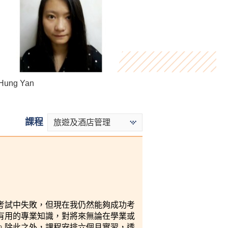
ung Yan
 Andy Man
Killian Loh
課程
旅遊及酒店管理
考試中失敗，但現在我仍然能夠成功考
有用的專業知識，對將來無論在學業或
。除此之外，課程安排六個月實習，透