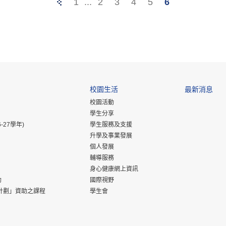
Previous
1
...
2
3
4
5
6
Page
校園生活
最新消息
校園活動
學生分享
-27學年)
學生服務及支援
升學及事業發展
個人發展
輔導服務
身心健康網上資訊
助
國際視野
計劃」資助之課程
學生會