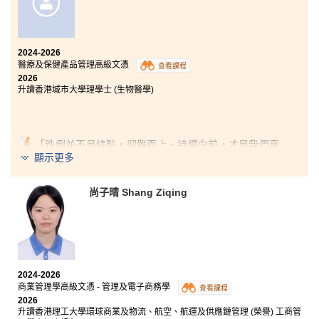
在書院修讀運動教練學及運動表現高級文憑，對我而言
是一段充滿挑戰但卻非常充實的學習旅程。透過這個課
2024-2026
程，我學習到教練學的原理和理論，又在運動科學及運
醫療及保健產品管理高級文憑
查看課程
動表現分析方面建立了穩固的基礎。課程內容不但提升
2026
了我的專業知識，亦加強了我的領導能力、溝通技巧及
升讀香港城市大學理學士 (生物醫學)
團隊合作精神，這些都是我將來投身體育行業不可或缺
的重要能力。
課程著重理論與實踐，再配合講師們的悉心指導，讓我
「跌倒並不是終點，迎難而上、持續向前，才是我們真
能夠將理論知識應用到實際情境中，為未來真正成為教
正的目標。」當我回望過去，最耀眼的是我們的努力，
顯示更多
練做好準備。這個課程啟發我不斷追求卓越的運動表
以及那些起伏跌宕，塑造了今天的我們。縱使曾經歷失
現，並希望日後能為運動員的成長與發展作出正面貢
敗，作為一個對學習充滿熱誠的學生，我仍選擇從中汲
獻。我深信我在書院所學到的知識與技能，將會成為我
尚⼦晴 Shang Ziqing
取經驗，在學業路上繼續堅定向前，努力不懈，才成就
未來事業發展的重要基石。
了今天更自信、更耀眼的自己。
香港中學文憑考試後，我選擇入讀書院的醫療及保健產
品管理高級文憑課程，這個決定亦讓我更加堅定自己的
學習目標。無論是在學術知識還是實務技能方面，課程
都大大擴闊了我的眼界，讓我掌握豐富的專業知識與實
2024-2026
用技能，並提升了我的實踐能力。課程內容相當專業，
商業管理學高級文憑 - 管理及電子商務學
查看課程
涵蓋微生物學、病理生理學等生物醫學範疇，亦包括藥
2026
物作用及藥劑學等與製藥相關的知識。此外，我亦有機
升讀香港理工大學環球商業及物流、航空、航運及供應鏈管理 (榮譽) 工商管