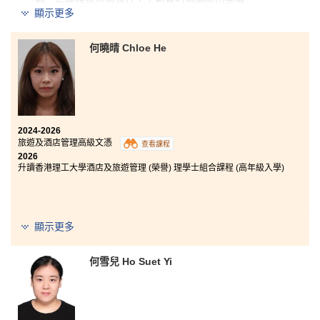
顯示更多
講師們在這段旅程中發揮了⾄關重要的作⽤，他們不僅
是這個領域的專家，⽽且⾮常友善和樂於幫助同學。每
何曉晴 Chloe He
當我遇到難題或對未來感到迷茫時，他們都會給予我學
術上的⽀持，並就如何準備⼤學升學提出建議。他們的
⿎勵增強了我的信⼼，⾝邊的朋友也讓我意識到⾃⼰並
⾮孤軍奮戰。
回望過去，我為自己的進步感到自豪，亦相信這個課程
已為我的未來打開了大門。
2024-2026
旅遊及酒店管理高級文憑
查看課程
2026
升讀香港理工大學酒店及旅遊管理 (榮譽) 理學士組合課程 (高年級入學)
本人極力推薦有意投身酒店管理相關行業的同學報讀書
顯示更多
院。校園環境整潔舒適，地理位置優越，提供理想的學
習環境。此外，課程設有六個月實習，校方會為學生安
排合適的工作崗位，讓學生累積寶貴的實戰經驗，深入
何雪兒 Ho Suet Yi
了解酒店的日常營運。
我曾於香港麗晶酒店實習，期間講師會主動關心我們的
實習情況及學習進度。書院及教職員亦十分關懷學生，