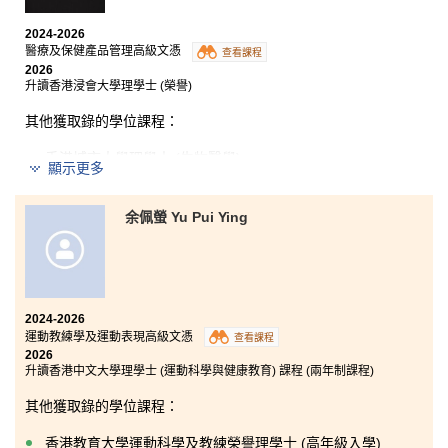
為每位同學提供支援與專業指導，協助我們一步一步實
現夢想。
2024-2026
醫療及保健產品管理高級文憑
查看課程
2026
升讀香港浸會大學理學士 (榮譽)
其他獲取錄的學位課程：
香港城市大學理學士 (生物醫學)
顯示更多
香港城市大學理學士 (生物科學) (學分豁免)
香港理工大學應用老年學及服務管理 (榮譽) 文學士 (兩年
余佩螢 Yu Pui Ying
制課程)
我在書院學習的兩年間收穫甚豐。課程結合基礎科學、
2024-2026
領域知識與技能實踐，並設有實驗課及實地考察，為我
運動教練學及運動表現高級文憑
查看課程
提供了寶貴的學習體驗。
2026
升讀香港中文大學理學士 (運動科學與健康教育) 課程 (兩年制課程)
另外，我亦想藉此機會感謝書院課程主任、各位講師及
輔導員⼀直以來的教導與⽀持。他們在升學⽅⾯給予我
其他獲取錄的學位課程：
的⿎勵和指導對我升讀⼼儀⼤學實為關鍵。
香港教育大學運動科學及教練榮譽理學士 (高年級入學)