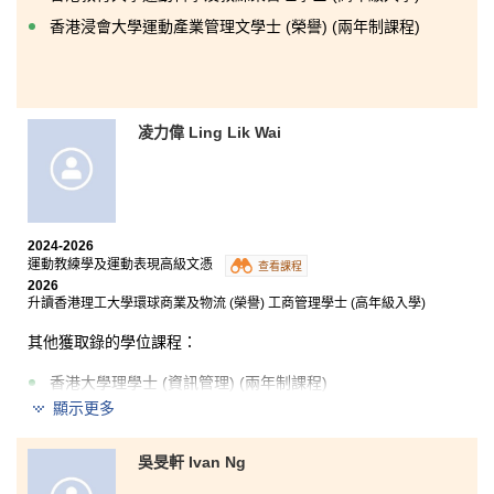
書院亦營造了一個友善且具支援性的學習環境，加上多
元的活動與發展機會，促進學生在學術及個人成長方面
香港浸會大學運動產業管理文學士 (榮譽) (兩年制課程)
的全面發展。
凌⼒偉 Ling Lik Wai
2024-2026
運動教練學及運動表現高級文憑
查看課程
2026
升讀香港理工大學環球商業及物流 (榮譽) 工商管理學士 (高年級入學)
其他獲取錄的學位課程：
香港大學理學士 (資訊管理) (兩年制課程)
顯示更多
香港浸會大學運動產業管理文學士 (榮譽) (兩年制課程)
香港城市大學社會科學學士 (公共政策與政治) (高年級入
吳旻軒 Ivan Ng
學)