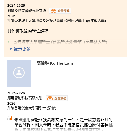
2024-2026
測量及物業管理高級文憑
查看課程
2026
升讀香港理工大學地產及建設測量學 (榮譽) 理學士 (高年級入學)
其他獲取錄的學位課程：
香港城市大學理學士 (建築學及測量學) (高年級入學)
顯示更多
⾼晞琳 Ko Hei Lam
在書院學習之後，我的⾃信⼼提升了許多。這裡的講師
很願意教我們新的知識，也很享受與學⽣互動。
我在中學時期常常感到不安，⽽且我的成績也並未得到
他⼈的認可。然⽽，⾃從我在書院就讀之後，講師們會
循循善誘地教我學習的⽅法，給予我⽀持。在課堂上，
2025-2026
我會主動抄寫筆記，而在家裡，我也會持續複習，確保
應用智能科技高級文憑
查看課程
⾃⼰能跟上課程內容。在講師的用心指導和我持續的努
2026
⼒下，我逐漸找回了⾃信。最終，我收到了兩所⼤學的
升讀香港浸會大學理學士 (榮譽)
取錄。
修讀應⽤智能科技⾼級⽂憑的⼀年，是⼀段意義⾮凡的
學習旅程。剛⼊學時，我並不確定⾃⼰能否應付各種挑
戰，但課程很快為我打下了紮實的電腦應⽤基礎。