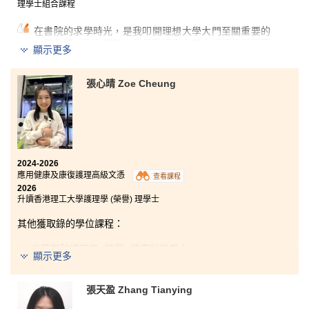
會透過實驗課及實習，進一步磨練自己的能力。整體而
理學士組合課程
言，這兩年的學習旅程非常充實，亦令我獲益良多。
在書院的求學時光，是我叩開理想⼤學⼤門⾄關重要的
如果時間是一朵花，那麼學習就是滋養它成長的養分。
⼀段旅程。剛⼊學時，我很難適應全英⽂授課的學習節
顯示更多
隨着時間流逝，知識會不斷累積，它終會燦爛綻放。盛
奏，所幸書院的講師們都⼗分耐⼼負責，總會細致地為
開的花朵象徵着我們光明的未來，以及前方無限的可
我解答各類學業疑問。課堂作業、⼩組專題報告等各類
能，期盼所有畢業生都能迎來屬於自己的花期。
課業，循序漸進地鍛煉了我的學術能⼒與協作思維。
張⼼晴 Zoe Cheung
課餘期間， 書院還開設了豐富多元的體驗活動，我選擇
了保齡球興趣班，為緊湊的學習生活增添了不少樂趣。
如今我成功獲香港理⼯⼤學物流專業取錄，這份成果離
不開書院⼀路以來的悉⼼栽培與扶持。想送給即將⼊學
2024-2026
的學弟學妹：認真跟進每⼀個科目，遇到學習瓶頸主動
應用健康及康復護理高級文憑
查看課程
向講師請教。書院配備完善的學習資源，師資團隊也⼗
2026
分貼⼼，只要踏實努⼒、抓住每⼀個鍛煉⾃我的機會，
升讀香港理工大學護理學 (榮譽) 理學士
⼤家終能順利考上⼼儀的⼤學。
其他獲取錄的學位課程：
東華學院護理學 (榮譽) 健康科學學士
顯示更多
東華學院應用老年學 (榮譽) 理學士 (高年級入學)
張天盈 Zhang Tianying