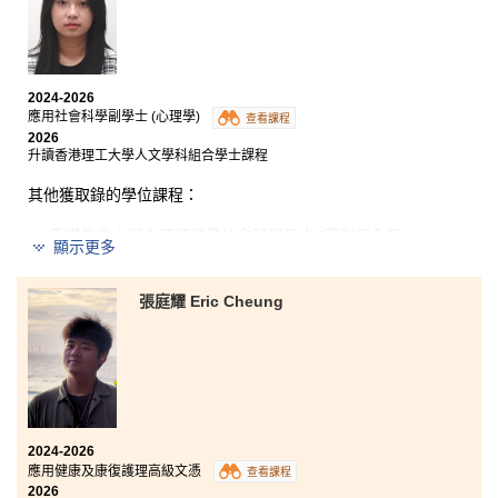
在這兩年的學習中，我不但累積了豐富的知識，也獲得
了寶貴的經驗。課程除了會教授核心護理知識外，更涵
蓋了物理治療及職業治療等多元範疇，擴闊了我的專業
視野。書院講師專業且充滿教學熱誠 — 在課堂上講解人
2024-2026
體肌肉結構，又會介紹整個解剖流程，更會親自指導我
應用社會科學副學士 (心理學)
查看課程
們幫助病人換尿片等臨床實務技能，真正做到理論與實
2026
踐並重。感謝書院講師的教導和鼓勵，同學之間的相互
升讀香港理工大學人文學科組合學士課程
扶持，讓我從學習中尋回自信，並確立了未來會投身護
理行業、服務社會的志向。
其他獲取錄的學位課程：
香港教育大學心理學榮譽社會科學學士 (高年級入學)
顯示更多
香港教育大學特殊教育榮譽文學士 (高年級入學)
嶺南大學社會科學 (榮譽) 學士 - 心理學
張庭耀 Eric Cheung
書院學習氛圍良好、師資優良，而且發展機會豐富，是
理想的學習平台。我在書院結識不少好友，求學路上互
相鼓勵、一同進步。十分感謝講師的悉心指導，亦感恩
書院提供多元平台供我學習，拓闊我的眼界。
2024-2026
應用健康及康復護理高級文憑
查看課程
2026