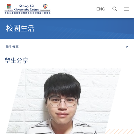
ENG
search
打
開
內
導
容
校園生活
覽
開
選
始
單
學生分享
學生分享