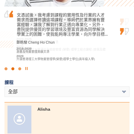
我衷心感謝書院提供了優良的學習環境和高質素
文憑試後，我考慮到課程的實用性及行業的人才
書院的實務課程內容和體驗學習，為我未來從事
的教育資源。專業的講師們大大提升了我對旅遊
需求而選擇修讀這項課程。導師們於業界擁有豐
醫療保健事業鋪路。我很高興能同時獲兩科心儀
與會展管理學科的理解。
富經驗，讓我了解到行業正邁向專業化。另外，
的學士學位課程：物理治療和職業治療錄取。
書院提供優質的學習環境及豐富資源為同學解決
林嘉華 Kevin Lin
陳喆 Mark Chan
學業上的困難，使我能夠專注學業，向升學目標…
2023-2025
2023-2025
旅遊、會展及節目管理高級文憑
鄭皓駿 Cheng Ho Chun
應用健康及康復護理高級文憑
2025
2025
2018-2020
升讀香港理工大學酒店及旅遊管理 (榮譽) 理學士組合課程 (會展及體
升讀香港理工大學物理治療學 (榮譽) 理學士學位
測量及物業管理高級文憑
驗管理) (高年級入學)
2020
升讀香港理工大學物業管理學(榮譽)理學士學位(高年級入學)
點
擊
課程
停
止
全部
幻
燈
片
Alisha