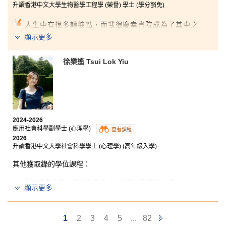
升讀香港中文大學生物醫學工程學 (榮譽) 學士 (學分豁免)
人生中有很多轉捩點，而我很慶幸書院成為了其中之
一，因為它讓我重新點燃對求學的信心與熱情。
顯示更多
我衷心感謝書院提供優質的學習資源，不但豐富了我的
學習體驗，亦為我日後的學術道路打下了扎實的基礎。
徐樂遙 Tsui Lok Yiu
在書院學習的這兩年間，課程不僅鞏固了我的醫療知
識，每一次的課外經歷，更教會了我堅韌、同理心，以
及專注追求目標的重要性。書院講師們不但傳授基礎的
醫學知識，亦提供寶貴的實際操作機會，讓我能夠在臨
床實習中學以致用。課程又拓闊了我的眼界，讓我有機
2024-2026
會與有復康需要的人士交流，了解當前的醫療需求，並
應用社會科學副學士 (心理學)
查看課程
學習不同復康設備的應用。此外，我亦參加了學生發展
2026
資源中心舉辦的課外活動，與其他學科的同學交流想
升讀香港中文大學社會科學學士 (心理學) (高年級入學)
法。每一次全新的體驗，都發掘了另一面的自己。
其他獲取錄的學位課程：
最後，我想衷心感謝每一位講師一直以來的指導與支
持，以及同學在這段旅程中的合作與陪伴。你們的幫助
香港城市大學社會科學學士 (心理學) (高年級入學)
顯示更多
讓我能夠在每一次挑戰中成長並有所收穫。展望未來，
我已準備好迎接新的挑戰，亦期待在大學開展人生的新
香港大學文學士 (高年級入學)
篇章。
Next
1
2
3
4
5
...
82