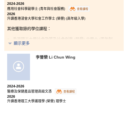
2024-2026
應用社會科學副學士 (青年與社會服務)
查看課程
2026
升讀香港浸會大學社會工作學士 (榮譽) (高年級入學)
其他獲取錄的學位課程：
香港理工大學社會政策及社會創業 (榮譽) 文學士 (兩年制
顯示更多
課程)
香港理工大學應用老年學及服務管理 (榮譽) 文學士 (兩年
制課程)
李晉榮 Li Chun Wing
香港城市大學社會科學學士 (公共事務與管理) (高年級入
學)
香港教育大學社會學與社區研究榮譽社會科學學士 (高年
級入學)
2024-2026
醫療及保健產品管理高級文憑
查看課程
2026
升讀香港理工大學護理學 (榮譽) 理學士
文憑試失利過後，我和很多⼈⼀樣感到不知所措，但⼜
需要尋找其他出路。當時的我對社會⼯作抱有熱誠，得
知書院有相關課程後，我便懷着戰戰兢兢的⼼情，報讀
應用社會科學副學士 (⻘年與社會服務) 課程，希望得到
升讀⼤學的機會。