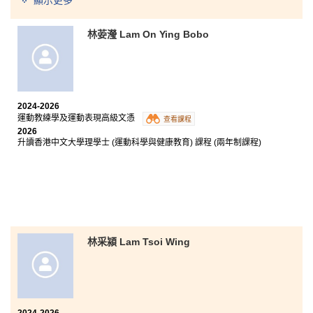
顯示更多
香港理工大學市場學 (榮譽) 工商管理學士 (高年級入學)
林荌瀅 Lam On Ying Bobo
我衷心感謝一路以來悉心指導過我的每一位講師，他們
一直以親切耐心的態度解答我的問題。過去兩年的課堂
內容非常實用、豐富而且充滿趣味，讓我更投入學習過
2024-2026
程，而最令我印象深刻的，就是在房務管理課堂中學習
運動教練學及運動表現高級文憑
整理客房，這樣的訓練大大提升了我的團隊合作技巧和
查看課程
2026
溝通能力。此外，課程設有實習，讓我有機會親身接觸
升讀香港中文大學理學士 (運動科學與健康教育) 課程 (兩年制課程)
酒店行業，累積寶貴的實戰經驗，使我成功將課堂所學
應用於實際工作，銜接理論與實務。憑藉這些珍貴的經
驗與回憶，我對未來的職涯發展充滿信心，並已準備好
迎接下一階段的挑戰。
林采潁 Lam Tsoi Wing
2024-2026