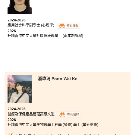
忑不安地來到港大保良何鴻燊社區書院，所幸在書院的
旅程令我重拾信心。
2024-2026
書院向學生提供了豐富的資源，支持我們全面發展，並
應用社會科學副學士 (心理學)
查看課程
透過交流團、實習和參與學生組織的機會，大大豐富了
2026
我的學習經歷、提升了實用技能和加深我對社會的認
升讀香港中文大學社區健康理學士 (兩年制課程)
識。講師都十分盡責和熱心，學生發展資源中心的輔導
員亦提供了額外的情緒及資訊支援。我在這裏結交了一
群目標一致的朋友，優秀的同學令我更有動力追求卓越
表現，在奮鬥的路途上互相勉勵扶持。
書院的兩年副學士課程提升了我的知識與技能，讓我能
獲得心儀的學士學位錄取，更幫助我建立信心追求更高
的學術目標，所以我非常感恩有這段經歷。
潘瑋琦 Poon Wai Kei
2024-2026
醫療及保健產品管理高級文憑
查看課程
2026
升讀香港中文大學生物醫學工程學 (榮譽) 學士 (學分豁免)