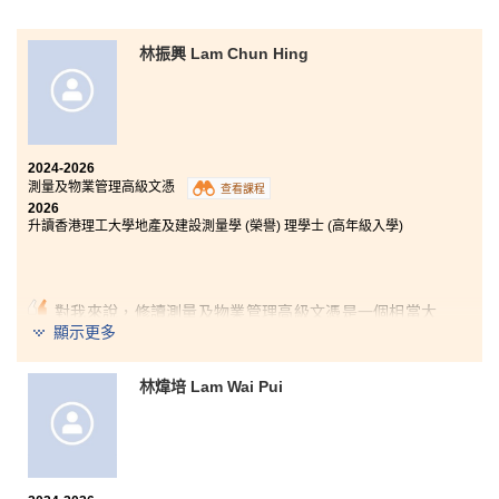
剛入學時，我感到有些吃⼒和不適應，因為⼤專和中學
的教學⽅式截然不同。幸好得到學⽣發展資源中⼼的輔
林振興 Lam Chun Hing
導員和師兄師姐的幫助，才讓我慢慢適應新的校園⽣
活，亦嘗試跳出⾃⼰的舒適圈，參加不同的學⽣團體，
幫助新入讀的同學，繼續傳承這份精神。
課程⽅⾯，充實的課程架構讓我增加對社會⼯作的認
識，為升讀⼤學作好準備。課程亦包含⼀些體驗活動，
2024-2026
例如⾼/ 低結構歷奇活動，⽽我在參與此活動後，亦選
測量及物業管理高級文憑
查看課程
擇去考取相關的教練牌照，由此可⾒課程對學⽣的⽣涯
2026
規劃亦有不少的幫助。
升讀香港理工大學地產及建設測量學 (榮譽) 理學士 (高年級入學)
對我來說，修讀測量及物業管理高級文憑是一個相當大
的挑戰，也需要很大的決心。作為一名成人學生，我選
顯示更多
擇在投身職場後重返校園進修，因此需要顧及家庭、學
業成績及經濟負擔等因素。幸好有家人的支持，我才能
林煒培 Lam Wai Pui
夠堅持到現在。
課程內容讓我加深了對測量業界的認識，其中令我印象
最深刻的是土地法律的應用，讓我了解不同土地的用
途，以及買賣樓宇時需要注意的事項，令我大開眼界。
我亦很感謝每位講師的指導和支援，他們經常引用豐富