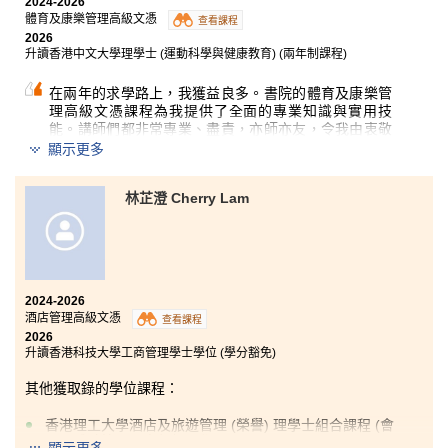
2024-2026
的學術文獻講解課堂內容，使我獲益良多。
體育及康樂管理高級文憑
查看課程
2026
除此之外，我更要感謝書院學生發展資源中心（SDRC）
升讀香港中文大學理學士 (運動科學與健康教育) (兩年制課程)
的輔導員。他們透過心理輔導服務及舉辦身心健康活動
等方式，表達對同學的關懷，大大紓緩了我一直以來累
在兩年的求學路上，我獲益良多。書院的體育及康樂管
積的學業壓力。
理高級文憑課程為我提供了全面的專業知識與實用技
能。講師們都非常專業、盡責，亦師亦友，令我由衷敬
最後，我想鼓勵各位同學：學海無涯。即使在香港中學
佩。
顯示更多
文憑試中未能取得理想成績，或像我一樣在工作後重返
校園進修，只要願意努力，終會得到回報。心態決定一
我十分感恩能在書院度過這段學習時光，因為不但讓我
切。
林芷澄 Cherry Lam
知識有所增長，亦令我在心態上更趨成熟，為日後升讀
大學作好準備。很慶幸自己曾在書院就讀，這裡給了我
一個改變人生的機會。我亦感謝自己一路以來從未放
棄，令我更加堅信「有志者，事竟成」。
最後，我想特別感謝Patrick Chan和Tommy Yuen兩位講
2024-2026
師，在求學路上一直給予我悉心的教導與支持。
酒店管理高級文憑
查看課程
2026
升讀香港科技大學工商管理學士學位 (學分豁免)
其他獲取錄的學位課程：
香港理工大學酒店及旅遊管理 (榮譽) 理學士組合課程 (會
展及體驗管理) (高年級入學)