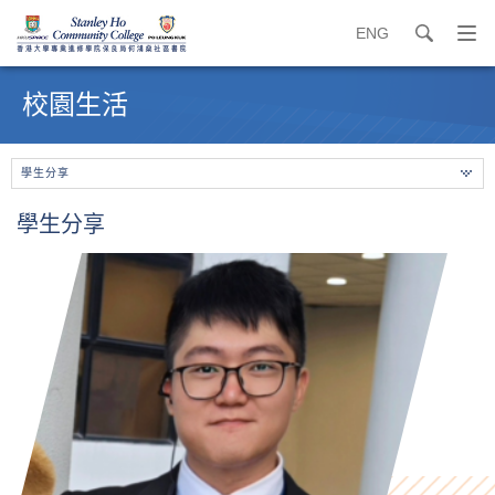
ENG
search
打
開
內
導
容
校園生活
覽
開
選
始
單
學生分享
學生分享