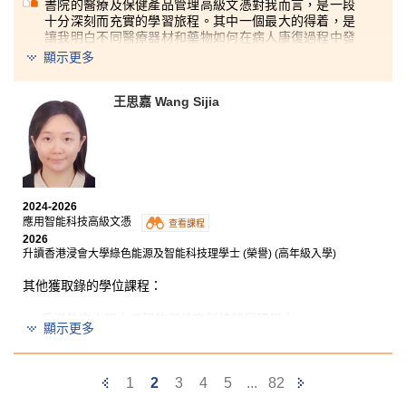
書院的醫療及保健產品管理高級文憑對我而言，是一段
十分深刻而充實的學習旅程。其中一個最大的得着，是
讓我明白不同醫療器材和藥物如何在病人康復過程中發
揮直接而重要的作用。透過這段學習經歷，我深深體會
顯示更多
到，醫療保健並不只是關乎藥物本身，更在於科研與科
技如何互相配合，提升大眾的生活質素。
王思嘉 Wang Sijia
我十分感謝講師在學習路上的悉心指導和職涯建議。他
們鼓勵我學習不要只停留於表面的知識，而是進一步思
考科學背後的原理與意義，從而激發了我對醫療保健行
業的濃厚興趣。這段經歷不但拓闊了我對醫療系統的理
解，亦讓我更有信心迎接未來在醫療保健行業中的各種
挑戰。
2024-2026
應用智能科技高級文憑
查看課程
2026
升讀香港浸會大學綠色能源及智能科技理學士 (榮譽) (高年級入學)
其他獲取錄的學位課程：
香港教育大學人工智能與教育科技榮譽理學士
顯示更多
香港恒生大學計算機應用 (榮譽) 理學士 (高年級入學)
Previous
Next
1
2
3
4
5
...
82
應用智能科技高級文憑課程不但讓我奠定了編程及網絡
Page
Page