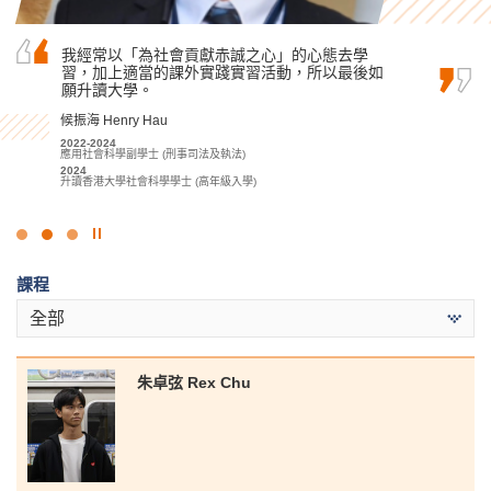
我衷心感謝書院提供了優良的學習環境和高質素
我經常以「為社會貢獻赤誠之心」的心態去學
也許你未能在公開試取得滿意的成績入讀心儀的
的教育資源。專業的講師們大大提升了我對旅遊
習，加上適當的課外實踐實習活動，所以最後如
大學，但千萬不要灰心氣餒，只要找到合適的學
與會展管理學科的理解。
願升讀大學。
習方法和明確的目標，堅持到底，定能達到理想
目標！
林嘉華 Kevin Lin
候振海 Henry Hau
麥嘉曦 Mak Ka Hei
2023-2025
2022-2024
旅遊、會展及節目管理高級文憑
應用社會科學副學士 (刑事司法及執法)
2022-2024
2025
2024
社康照顧高級文憑
升讀香港理工大學酒店及旅遊管理 (榮譽) 理學士組合課程 (會展及體
升讀香港大學社會科學學士 (高年級入學)
2024
驗管理) (高年級入學)
升讀香港城市大學社會科學學士 (社會工作)
點
擊
課程
停
止
全部
幻
燈
片
朱卓弦 Rex Chu