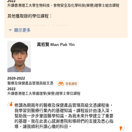
2022
且通過學習藥學專業技能課程，讓我熟悉藥房的
升讀香港理工大學生物科技、食物安全及化學科技(榮譽)理學士組合課程
運作以及對不同的醫療保健專業人士，尤其是藥
劑師和配藥師有了深入的了解。書院還為學生提
其他獲取錄的學位課程：
供了廣泛的課外活動，以探索他們的興趣並獲得
可轉移的技能。最重要的是，即使在疫情期間，
香港城市大學理學士(生物科學)
顯示更多
書院和講師們都透過 ZOOM 或 YouTube 舉辦許多
香港浸會大學理學士(榮譽)
網上工作坊，以幫助學生持續學習，沒有他們的
幫助和鼓勵，我不能輕易度過這個時期。因此，
萬栢賢 Man Pak Yin
由於我的中學文憑試成續不理想，畢業後我修讀了一年
我很高興兩年前選擇了這個課程。
的基礎文憑課程後，便選擇入讀書院的營養學課程。在
書院的兩年間，我找到了學習的樂趣，老師的耐心教
導，同學的支持及在書院良好的學習環境下，使我下定
決心好好學習。最後，機會是留給有準備的人，使我如
願成功升讀心儀的大學。
2020-2022
醫療及保健產品管理高級文憑
查看課程
2022
升讀香港理工大學護理學(榮譽)理學士學位課程
修讀為期兩年的醫療及保健產品管理高級文憑課程後，
我學習到醫療行業內的基礎知識。課程設計由淺入深，
幫助我一步步鞏固醫學知識，為我未來升學建立了重要
的基礎。我在此衷心感謝書院和導師們的支援及悉心指
導，讓我順利升讀心儀的科目。