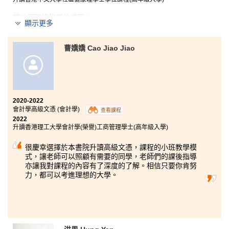
其他獲取錄的學位課程：
顯示更多
香港理工大學應用老年學及服務管理(榮譽)文學士學位(高
年級入學)
曹嬌嬌 Cao Jiao Jiao
在修讀醫療及保健產品管理高級文憑課程的兩年時間裡
可謂獲益良多。課程結構鋪排緊密連接，令學生容易吸
收和學習，為我們的未來打好基礎。書院導師給予我無
比的支持，往往能夠迅速解答學習上的問題，而且亦樂
意給予升學上的建議。我衷心感謝書院於兩年來提供的
2020-2022
支持，以及不同導師的幫助和鼓勵。
會計學高級文憑 (會計學)
查看課程
2022
升讀香港理工大學會計學(榮譽)工商管理學士(高年級入學)
很慶幸選擇於本書院升讀高級文憑，課程的小班教學模
式，讓老師可以照顧有需要的同學，老師們的課後指導
亦讓我對課程的內容有了深度的了解。相信只要你肯努
力，都可以考進理想的大學。