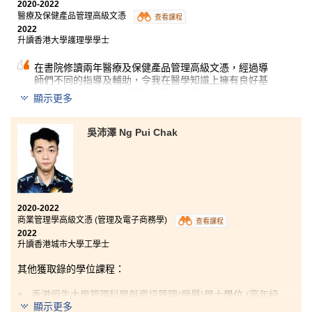
2020-2022
醫療及保健產品管理高級文憑
查看課程
2022
升讀香港大學護理學學士
在書院修讀兩年醫療及保健產品管理高級文憑，經過導
師們不同的指導及輔助，令我在醫學知識上擁有良好基
礎，對於我入讀港大護理學有莫大的幫助。在此，我由
顯示更多
衷感謝書院及導師在過去兩年的無私幫助以及耐心指
導，助公開試失手的我入讀心儀學科，邁向理想。故同
學即使考試成績未如理想亦不必慌張，書院將提供你們
吳沛澤 Ng Pui Chak
一個新機遇。
2020-2022
商業管理學高級文憑 (管理及電子商務學)
查看課程
2022
升讀香港城市大學工學士
其他獲取錄的學位課程：
香港恒生大學管理科學與資訊管理(榮譽)學士
學位
(高年級
顯示更多
入學)