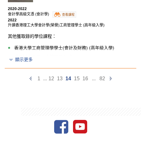
2020-2022
會計學高級文憑 (會計學)
查看課程
2022
升讀香港理工大學會計學(榮譽)工商管理學士 (高年級入學)
其他獲取錄的學位課程：
香港大學工商管理學學士(會計及財務) (高年級入學)
香港城市大學工商管理學士(會計)
顯示更多
香港城市大學工商管理學士(商業經濟)
香港教育大學企業、會計與財務概論教育榮譽學士
Previous
Next
1
...
12
13
14
15
16
...
82
香港恒生大學專業會計學工商管理(榮譽)學士 (高年級入
Page
Page
學)
我十分慶幸入讀書院的會計學高級文憑，我目標是修畢
兩年課程後升上大學，現在我順利地升上香港理工大
學。書院提供充分的學術資源，讓我們可以更理解會計
行業及其知識。書院的講師也非常盡責，他們會面對面
盡力地解答我們的學術問題，甚至我們在課堂後温習上