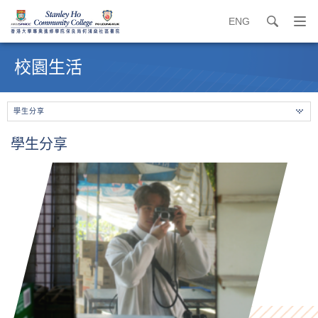
ENG
search
打
開
內
導
容
校園生活
覽
開
選
始
單
學生分享
學生分享