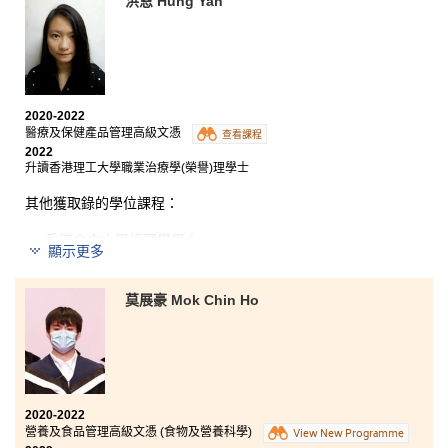
洪恩 Hung Yan
2020-2022
醫療及保健產品管理高級文憑
查看課程
2022
升讀香港理工大學職業治療學(榮譽)理學士
其他獲取錄的學位課程：
香港中文大學護理學學士
顯示更多
香港中文大學公共衞生理學士
香港大學護理學學士
莫展豪 Mok Chin Ho
香港科技大學理學士-生物科技 (高年級入學)
香港城市大學理學士-生物科學 (高年級入學)
「有見地、有回報、有動力。」 這就是我如何描
述這兩年在 HPSHCC修讀 MHPM 課程的學習。
這
2020-2022
個課程不僅鞏固了我在健康科學方面的基礎，而
營養及食品管理高級文憑 (食物及營養科學)
View New Programme