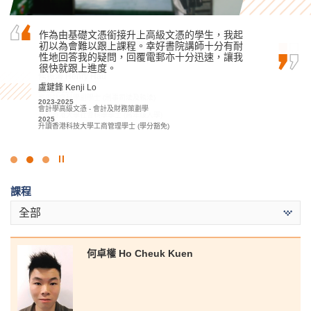
我經常以「為社會貢獻赤誠之心」的心態去學
作為由基礎文憑銜接升上高級文憑的學生，我起
兩年前，因為成績未如理想未能直升大學。因此
習，加上適當的課外實踐實習活動，所以最後如
初以為會難以跟上課程。幸好書院講師十分有耐
我選擇入讀書院的醫療及保健產品管理高級文憑
願升讀大學。
性地回答我的疑問，回覆電郵亦十分迅速，讓我
課程。這個課程讓我接觸了不同醫療專業領域的
很快就跟上進度。
知識，例如生理學、藥物製劑學等，使我獲益良
候振海 Henry Hau
多。講師們很樂意幫助同學，列舉不同的例子，…
盧鍵鋒 Kenji Lo
2022-2024
應用社會科學副學士 (刑事司法及執法)
馮詠詩 Stephy Fung
2023-2025
2024
會計學高級文憑 - 會計及財務策劃學
2019-2021
升讀香港大學社會科學學士 (高年級入學)
2025
醫療及保健產品管理高級文憑
升讀香港科技大學工商管理學士 (學分豁免)
2021
升讀香港理工大學職業治療學(榮譽)理學士學位
點
擊
課程
停
止
全部
幻
燈
片
何卓權 Ho Cheuk Kuen