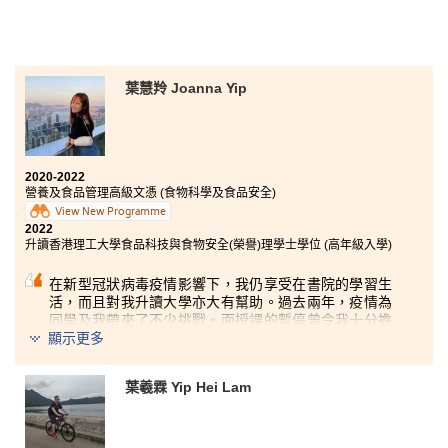
葉慧羚 Joanna Yip
2020-2022
營養及食品管理高級文憑 (食物科學及食品安全)
View New Programme
2022
升讀香港理工大學食品科技與食物安全(榮譽)理學士學位 (高年級入學)
在新型冠狀病毒疫情影響下，我仍享受在書院的學習生
活，而且對我升讀大學亦大有幫助。過去兩年，疫情為
同學及我帶來了不少挑戰。面授課的暫停曾令我十分擔
心自己的學業，然而書院實踐了一系列彈性授課模式，
顯示更多
令我可以在網上學習平台上與同學互動及接受講師指
導。同時，書院亦為學生提供不少線上講座及工作坊，
葉羲霖 Yip Hei Lam
幫助學生規劃學業及事業。在此我要感謝所有教學人員
對我們的支持和着想，令我們可以順利渡過難關。