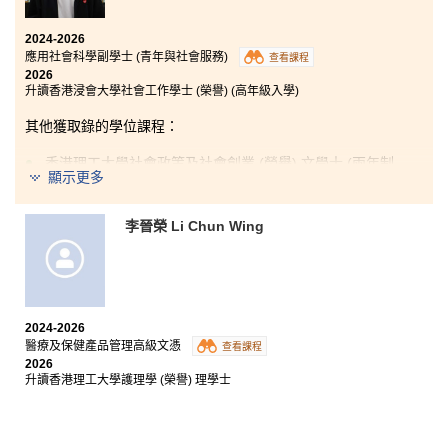
2024-2026
應用社會科學副學士 (青年與社會服務)
查看課程
2026
升讀香港浸會大學社會工作學士 (榮譽) (高年級入學)
其他獲取錄的學位課程：
香港理工大學社會政策及社會創業 (榮譽) 文學士 (兩年制
顯示更多
課程)
香港理工大學應用老年學及服務管理 (榮譽) 文學士 (兩年
制課程)
李晉榮 Li Chun Wing
香港城市大學社會科學學士 (公共事務與管理) (高年級入
學)
香港教育大學社會學與社區研究榮譽社會科學學士 (高年
級入學)
2024-2026
醫療及保健產品管理高級文憑
查看課程
2026
升讀香港理工大學護理學 (榮譽) 理學士
文憑試失利過後，我和很多⼈⼀樣感到不知所措，但⼜
需要尋找其他出路。當時的我對社會⼯作抱有熱誠，得
知書院有相關課程後，我便懷着戰戰兢兢的⼼情，報讀
應用社會科學副學士 (⻘年與社會服務) 課程，希望得到