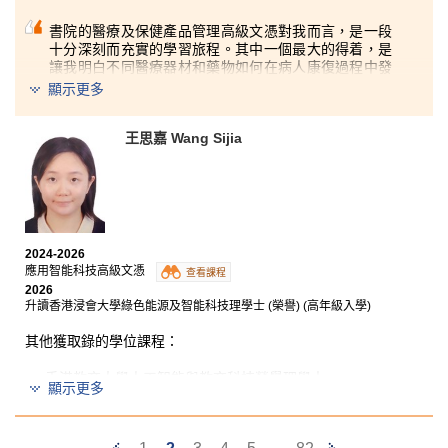
書院的醫療及保健產品管理高級文憑對我而言，是一段
十分深刻而充實的學習旅程。其中一個最大的得着，是
讓我明白不同醫療器材和藥物如何在病人康復過程中發
揮直接而重要的作用。透過這段學習經歷，我深深體會
顯示更多
到，醫療保健並不只是關乎藥物本身，更在於科研與科
技如何互相配合，提升大眾的生活質素。
王思嘉 Wang Sijia
我十分感謝講師在學習路上的悉心指導和職涯建議。他
們鼓勵我學習不要只停留於表面的知識，而是進一步思
考科學背後的原理與意義，從而激發了我對醫療保健行
業的濃厚興趣。這段經歷不但拓闊了我對醫療系統的理
解，亦讓我更有信心迎接未來在醫療保健行業中的各種
挑戰。
2024-2026
應用智能科技高級文憑
查看課程
2026
升讀香港浸會大學綠色能源及智能科技理學士 (榮譽) (高年級入學)
其他獲取錄的學位課程：
香港教育大學人工智能與教育科技榮譽理學士
顯示更多
香港恒生大學計算機應用 (榮譽) 理學士 (高年級入學)
Previous
Next