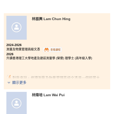
升讀⼤學的機會。
剛入學時，我感到有些吃⼒和不適應，因為⼤專和中學
的教學⽅式截然不同。幸好得到學⽣發展資源中⼼的輔
林振興 Lam Chun Hing
導員和師兄師姐的幫助，才讓我慢慢適應新的校園⽣
活，亦嘗試跳出⾃⼰的舒適圈，參加不同的學⽣團體，
幫助新入讀的同學，繼續傳承這份精神。
課程⽅⾯，充實的課程架構讓我增加對社會⼯作的認
識，為升讀⼤學作好準備。課程亦包含⼀些體驗活動，
2024-2026
例如⾼/ 低結構歷奇活動，⽽我在參與此活動後，亦選
測量及物業管理高級文憑
查看課程
擇去考取相關的教練牌照，由此可⾒課程對學⽣的⽣涯
2026
規劃亦有不少的幫助。
升讀香港理工大學地產及建設測量學 (榮譽) 理學士 (高年級入學)
對我來說，修讀測量及物業管理高級文憑是一個相當大
的挑戰，也需要很大的決心。作為一名成人學生，我選
顯示更多
擇在投身職場後重返校園進修，因此需要顧及家庭、學
業成績及經濟負擔等因素。幸好有家人的支持，我才能
林煒培 Lam Wai Pui
夠堅持到現在。
課程內容讓我加深了對測量業界的認識，其中令我印象
最深刻的是土地法律的應用，讓我了解不同土地的用