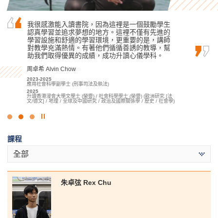
書院的課程講師經常傳授他們在復康治療方面的
我很感激能入讀書院，因為這裡是一個鼓勵學生
我經常以「為社會貢獻赤誠之心」的心態去學
專業知識，他們的指導是我學習中最好的部分。
認真學習並追求夢想的地方。這裡不僅有先進的
習，加上適當的課外實踐實習活動，所以最後如
當我到醫療機構實習時，透過與資深的醫療專業
學習設施和舒適的學習環境，更重要的是，講師
願升讀大學。
人員一同共事，我學懂如何與來自不同社會文化
對教學充滿熱情。有著他們循循善誘的教導，幫
候振海 Henry Hau
背景和健康狀況的患者相處。
助我們取得優異的成績，成功升讀心儀學科。
2022-2024
陳嘉希 Denise Chan
周卓希 Alvin Chow
應用社會科學副學士 (刑事司法及執法)
2024
2022-2024
2023-2025
升讀香港大學社會科學學士 (高年級入學)
應用健康及康復護理高級文憑
應用社會科學副學士 (刑事司法及執法)
2024
2025
升讀香港理工大學職業治療學 (榮譽) 理學士學位
升讀香港浸會大學文學士 (榮譽) / 社會科學學士 (榮譽) (歐洲研究 [法
文/德文] / 地理 / 全球及中國研究 / 政治及國際關係學 / 歷史 / 社會學)
點
擊
課程
停
止
全部
幻
燈
片
朱卓弦 Rex Chu