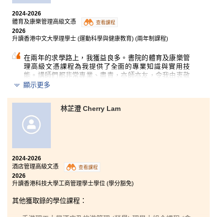
途，以及買賣樓宇時需要注意的事項，令我大開眼界。
我亦很感謝每位講師的指導和支援，他們經常引用豐富
2024-2026
的學術文獻講解課堂內容，使我獲益良多。
體育及康樂管理高級文憑
查看課程
2026
除此之外，我更要感謝書院學生發展資源中心（SDRC）
升讀香港中文大學理學士 (運動科學與健康教育) (兩年制課程)
的輔導員。他們透過心理輔導服務及舉辦身心健康活動
等方式，表達對同學的關懷，大大紓緩了我一直以來累
在兩年的求學路上，我獲益良多。書院的體育及康樂管
積的學業壓力。
理高級文憑課程為我提供了全面的專業知識與實用技
能。講師們都非常專業、盡責，亦師亦友，令我由衷敬
最後，我想鼓勵各位同學：學海無涯。即使在香港中學
佩。
顯示更多
文憑試中未能取得理想成績，或像我一樣在工作後重返
校園進修，只要願意努力，終會得到回報。心態決定一
我十分感恩能在書院度過這段學習時光，因為不但讓我
切。
林芷澄 Cherry Lam
知識有所增長，亦令我在心態上更趨成熟，為日後升讀
大學作好準備。很慶幸自己曾在書院就讀，這裡給了我
一個改變人生的機會。我亦感謝自己一路以來從未放
棄，令我更加堅信「有志者，事竟成」。
最後，我想特別感謝Patrick Chan和Tommy Yuen兩位講
2024-2026
師，在求學路上一直給予我悉心的教導與支持。
酒店管理高級文憑
查看課程
2026
升讀香港科技大學工商管理學士學位 (學分豁免)
其他獲取錄的學位課程：