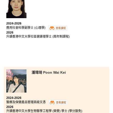
我曾經相信「讀Asso」是一個生涯污點，所以當初是忐
忑不安地來到港大保良何鴻燊社區書院，所幸在書院的
旅程令我重拾信心。
2024-2026
書院向學生提供了豐富的資源，支持我們全面發展，並
應用社會科學副學士 (心理學)
查看課程
透過交流團、實習和參與學生組織的機會，大大豐富了
2026
我的學習經歷、提升了實用技能和加深我對社會的認
升讀香港中文大學社區健康理學士 (兩年制課程)
識。講師都十分盡責和熱心，學生發展資源中心的輔導
員亦提供了額外的情緒及資訊支援。我在這裏結交了一
群目標一致的朋友，優秀的同學令我更有動力追求卓越
表現，在奮鬥的路途上互相勉勵扶持。
書院的兩年副學士課程提升了我的知識與技能，讓我能
獲得心儀的學士學位錄取，更幫助我建立信心追求更高
的學術目標，所以我非常感恩有這段經歷。
潘瑋琦 Poon Wai Kei
2024-2026
醫療及保健產品管理高級文憑
查看課程
2026
升讀香港中文大學生物醫學工程學 (榮譽) 學士 (學分豁免)