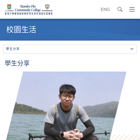
ENG
search
打
開
內
導
容
校園生活
覽
開
選
始
單
學生分享
學生分享