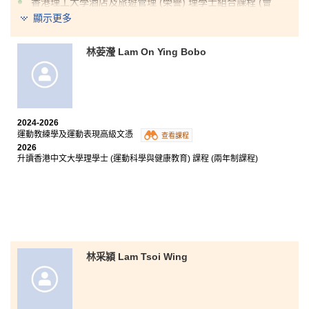
香港理工大學酒店及旅遊管理 (榮譽) 理學士組合課程 (會
展及體驗管理) (高年級入學)
顯示更多
香港理工大學市場學 (榮譽) 工商管理學士 (高年級入學)
林荌瀅 Lam On Ying Bobo
我衷心感謝一路以來悉心指導過我的每一位講師，他們
一直以親切耐心的態度解答我的問題。過去兩年的課堂
內容非常實用、豐富而且充滿趣味，讓我更投入學習過
2024-2026
程，而最令我印象深刻的，就是在房務管理課堂中學習
運動教練學及運動表現高級文憑
整理客房，這樣的訓練大大提升了我的團隊合作技巧和
查看課程
2026
溝通能力。此外，課程設有實習，讓我有機會親身接觸
升讀香港中文大學理學士 (運動科學與健康教育) 課程 (兩年制課程)
酒店行業，累積寶貴的實戰經驗，使我成功將課堂所學
應用於實際工作，銜接理論與實務。憑藉這些珍貴的經
驗與回憶，我對未來的職涯發展充滿信心，並已準備好
迎接下一階段的挑戰。
林采潁 Lam Tsoi Wing