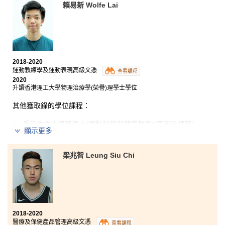
HPSHCC各科老師的悉心教導和熱心指引，老師們總是
賴易新 Wolfe Lai
不勝其煩地盡他們所能幫助我們解決學術方面的疑難，
還有學生發展資源中心的輔導員們的無微不至，無論是
學術方面或生活方面煩惱，他們都很關注。所有的事情
成就了現在的我，很感謝書院給我實現目標的機會和平
台！
2018-2020
運動教練學及運動表現高級文憑
查看課程
2020
升讀香港理工大學物理治療學(榮譽)理學士學位
其他獲取錄的學位課程：
香港中文大學理學士(運動科學與健康教育)(兩年制課程)
顯示更多
這兩年在HPSHCC的校園生活很有意義，充滿了很多我
與老師們及同學們的美好回憶。我盡了最大的努力去達
梁兆智 Leung Siu Chi
到我的目標，不論在學業或是運動方面，努力總會有回
報，世上充滿着機遇，但總要靠自己去捉緊。
2018-2020
醫療及保健產品管理高級文憑
查看課程