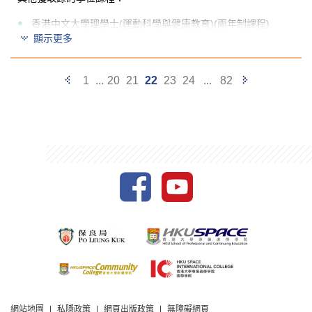
香港中文大學理學士(運動科學與健康教育)(兩年制課程)
顯示更多
香港教育大學科學教育榮譽學士(運動科學)(高年級入學)
這個課程擴闊了我的視野，給了我追求自己興趣的機
Previous
Next
1
...
20
21
22
23
24
...
82
會。雖然我過往的學業成績不算優秀，但 HPSHCC 仍給
予我很多支持及鼓勵，講師們的教導有助我不斷進步。
Page
Page
實習計劃讓我能應用到領域知識及親身體驗到行業的發
展。經過兩年的努力，我即將入讀香港理工大學。
網站地圖
私隱政策
網頁出版政策
無障礙網頁