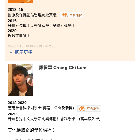
2013–15
醫療及保健產品管理高級文憑
查看課程
2015
升讀香港理工大學護理學（榮譽）理學士
2020
現職註冊護士
獲兩個大學學位課程取錄：
顯示更多
香港理工大學護理學（榮譽）理學士
香港大學護理學學士
鄭智霖 Cheng Chi Lam
回想過去兩年充實而忙碌的學習生活，由入讀時的茫無
頭緒到今天找到自己的興趣，並獲心儀的大學課程取
錄，講師的悉心教導及協助絕對是功不可沒。每當同學
在升學或學習上遇到困惑，他們都樂意提供協助。另
外，醫療及保健產品管理高級文憑課程設計全面，使同
2018-2020
學在報讀大學時有更大的彈性，可選擇不同的學科，而
應用社會科學副學士(傳理、公關及新聞)
查看課程
課程內容則為我的升讀大學奠定穩固的基礎。
2020
升讀香港中文大學新聞與傳播社會科學學士(高年級入學)
其他獲取錄的學位課程：