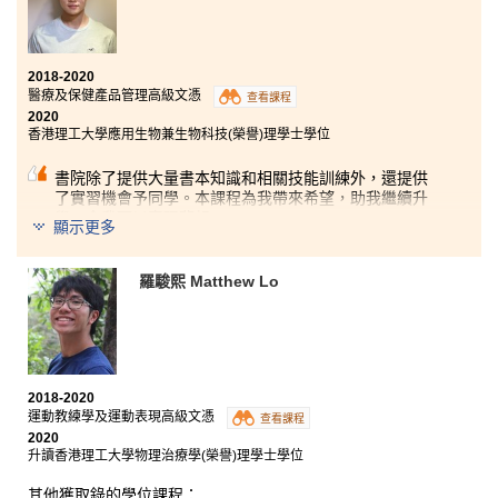
2018-2020
醫療及保健產品管理高級文憑
查看課程
2020
香港理工大學應用生物兼生物科技(榮譽)理學士學位
書院除了提供大量書本知識和相關技能訓練外，還提供
了實習機會予同學。本課程為我帶來希望，助我繼續升
學，令我可以實現夢想。
顯示更多
在我三年學習過程中，難免會遇上困難，但是，幸好有
老師助我一臂之力，教我如何克服難關。他們不只幫助
我學習，更會關注我的情緒問題，給我有效的建議。他
羅駿熙 Matthew Lo
們十分友善，又願意幫助同學解決問題。我非常感激老
師的教導和幫助，使我向夢想再踏前一大步。
2018-2020
運動教練學及運動表現高級文憑
查看課程
2020
升讀香港理工大學物理治療學(榮譽)理學士學位
其他獲取錄的學位課程：