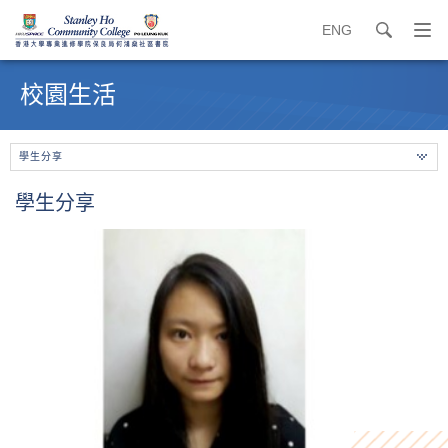
ENG
search
打
開
內
導
容
校園生活
覽
開
選
始
單
學生分享
學生分享