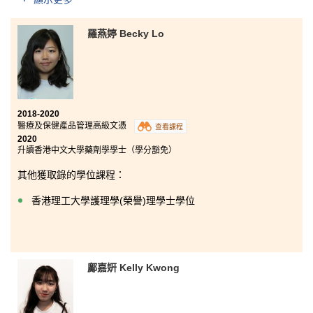
顯示更多
香港科技大學理學士(生物科技)(高年級入學)
羅燕婷 Becky Lo
我很慶幸自己當初選擇入讀HPSHCC的醫療及保健產品
管理高級文憑課程，令我多了一條出路追尋夢想。書院
的老師們都很有耐心和很樂意地給予同學寶貴的建議，
為學生著想，也教識了我非常多專業的醫療知識。除此
之外，該學科更提供了不同的實習機會，例如到本地診
所實習和到澳洲大學進行交流，令我擴闊視野且獲益良
2018-2020
多。
醫療及保健產品管理高級文憑
查看課程
2020
升讀香港中文大學藥劑學學士（學分豁免）
其他獲取錄的學位課程：
香港理工大學護理學(榮譽)理學士學位
鄺嘉姸 Kelly Kwong