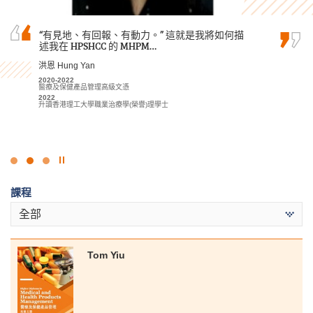
將來的路必定會有更多磨鍊，只要不低估自己的
“有見地、有回報、有動力。” 這就是我將如何描
在書院兩年學習期間，我獲得了醫療及保健領域
能力迎難而上，一定可以發揮你無限的潛能。
述我在 HPSHCC 的 MHPM…
的基礎知識。除了基礎課堂學習外，我們亦有許
多實踐機會，加上不同的課堂實驗，幫助我裝備
郭毅熙 Kwok Ngai Hei
洪恩 Hung Yan
成為醫療專業人員必備的技能，這些學習活動對
我未來的學業或職業生涯都起著關鍵作用。
2021-2023
2020-2022
運動教練學及運動表現高級文憑
醫療及保健產品管理高級文憑
2024
2022
何日喬 Ho Yat Kiu
升讀香港理工大學康復治療科學 (榮譽) 理學士組合課程 - 物理治療學
升讀香港理工大學職業治療學(榮譽)理學士
(榮譽) 理學士
2023-2025
醫療及保健產品管理高級文憑
2025
升讀香港大學護理學學士
點
擊
課程
停
止
全部
幻
燈
片
Tom Yiu