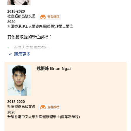
2018-2020
社康照顧高級文憑
查看課程
2020
升讀香港理工大學護理學(榮譽)理學士學位
其他獲取錄的學位課程：
香港大學護理學學士
顯示更多
香港中文大學護理學學士 (學分豁免)
我十分感激老師們的教導和照顧，也很感謝一直以來支
魏振峰 Brian Ngai
持和鼓勵我的同學。 除此之外，課程安排同學到長者中
心和青年中心進行實習，讓我更了解社區服務中心的日
常運作和服務對象的特質及需要，對我將來的事業發展
有莫大幫助。
2018-2020
社康照顧高級文憑
查看課程
2020
升讀香港中文大學社區健康理學士(兩年制課程)