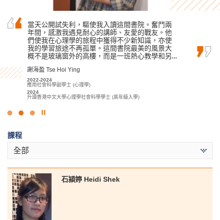
“有見地、有回報、有動力。” 這就是我將如何描
當天公開試失利，驅使我入讀這間書院。奮鬥兩
在書院就讀的兩年中，我透過高級文憑課程學習
述我在 HPSHCC 的 MHPM…
年間，感激我遇見耐心的講師、友愛的戰友。他
到許多重要的知識和技能，這些都能為我迎接未
們使我在心理學的旅程中獲得不少新知識，亦使
來的挑戰和困難做好準備。
洪恩 Hung Yan
我的學習旅途不再孤單。這間書院最美的風景大
羅健允 Killian Loh
概不是玻璃窗外的高樓，而是一班熱心教學和另…
2020-2022
醫療及保健產品管理高級文憑
2022-2024
2022
謝海盈 Tse Hoi Ying
商業管理學高級文憑 (管理及商業法律學)
升讀香港理工大學職業治療學(榮譽)理學士
2024
2022-2024
升讀香港科技大學工商管理學士(管理學) (學分豁免)
應用社會科學副學士 (心理學)
2024
升讀香港中文大學心理學社會科學學士 (高年級入學)
點
擊
課程
停
止
全部
幻
燈
片
石潁婷 Heidi Shek