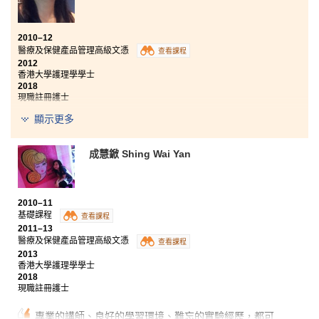
2010–12
醫療及保健產品管理高級文憑
查看課程
2012
香港大學護理學學士
2018
現職註冊護士
顯示更多
醫療及保健產品管理高級文憑課程所涉獵的課題很廣
泛，除了不同範疇的基礎醫學知識，還包括微生物學和
解剖生理學等與醫療保健息息相關的專門範疇。講師都
成慧鍁 Shing Wai Yan
很熱心教學，課堂上講解詳盡，課後亦樂意耐心回答學
生的疑問，助我鞏固學術根基。這一年的學習讓我更堅
定，決心成為一位謢士。
2010–11
基礎課程
查看課程
2011–13
醫療及保健產品管理高級文憑
查看課程
2013
香港大學護理學學士
2018
現職註冊護士
專業的講師、良好的學習環境、難忘的實驗經歷，都可