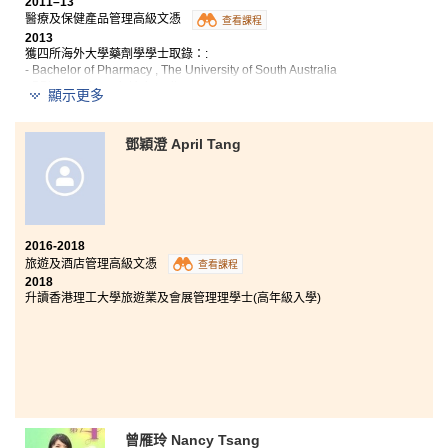
2011–13
醫療及保健產品管理高級文憑
查看課程
2013
獲四所海外大學藥劑學學士取錄：:
- Bachelor of Pharmacy , The University of South Australia
- BPharm, Monash University
顯示更多
- BPharm. Queensland University of Technology
- BPharm, La Trobe University
2018
鄧穎澄 April Tang
現職註冊藥劑師（澳洲）
會考後，雖然得到其他中學取錄入讀高考課程，但深明
自己不擅於面對公開考試，故選擇了入讀高級文憑課
程。我明白到公開考試的失敗並不等於人生失敗。書院
的教學模式較貼近大學，講師的鼓勵使同學努力上進。
2016-2018
書院 提供的實習及暑期工機會，讓我能夠好好裝備自
旅遊及酒店管理高級文憑
查看課程
己。我會好好把握機會，努力成為一位藥劑師，服務社
2018
會。
升讀香港理工大學旅遊業及會展管理理學士(高年級入學)
曾雁玲 Nancy Tsang