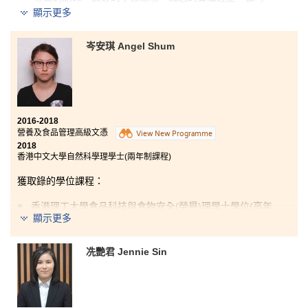
以在書院體驗得到。醫療及保健產品管理高級文憑包含
顯示更多
了很多具有專業醫療知識的課程，例如藥物使用及藥理
學、解剖生理學等。這些知識對於我將來修讀護理學是
非常重要。暑假期間，我有機會到一所診所實習，運用
岑安琪 Angel Shum
已學到的知識。現在，我很清楚將來的路要怎樣走，立
志成為一位專業護士，貢獻社會。
2016-2018
營養及食品管理高級文憑
View New Programme
2018
香港中文大學自然科學理學士(兩年制課程)
獲取錄的學位課程：
香港理工大學食品科技與食物安全(榮譽)理學士學位(高年
級入學)
顯示更多
香港城市大學理學士(應用物理學)(高年級入學)
冼艷君 Jennie Sin
香港城市大學理學士(化學)(高年級入學)
香港教育大學健康教育榮譽學士(兩年制課程)