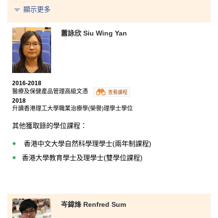
2018
顯示更多
現職註冊護士
在書院的三年生活，我找到了理想，便是當護士。但我
蕭詠欣 Siu Wing Yan
走的路比其他人更艱難，『碰釘』的次數亦比其他人
多，但經一年制的銜接學士學位課程，成功入讀中大的
護理學系碩士課程。我慶幸擁有這些挫敗，使我更珍惜
讀書的機會，我認識到自己仍有很多不足的地方，感謝
書院給我一個改變自己及『向上爬』的機會
。
這三年是
我的人生轉折點，我學懂了沒有付出便沒有收穫。最
2016-2018
後，我深信在醫療及保健產品管理高級文憑課程中學到
醫療及保健產品管理高級文憑
查看課程
的解剖生理學、微生物學及各種醫療儀器基礎知識，對
2018
修讀碩士課程極有幫助。
升讀香港理工大學職業治療學(榮譽)理學士學位
其他獲取錄的學位課程：
香港中文大學自然科學理學士(兩年制課程)
香港大學教育學士及理學士(雙學位課程)
岑鍏烽 Renfred Sum