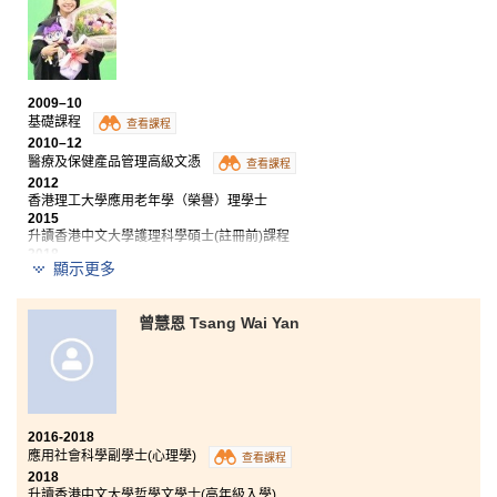
2009–10
基礎課程
查看課程
2010–12
醫療及保健產品管理高級文憑
查看課程
2012
香港理工大學應用老年學（榮譽）理學士
2015
升讀香港中文大學護理科學碩士(註冊前)課程
2018
顯示更多
現職註冊護士
三年前，我仍是一名診所護士，個性較為依賴，而且缺
曾慧恩 Tsang Wai Yan
乏自信心。書院提供了一個學習機會讓我再次重回校園
成為全職學生。課程讓我學習到不同的知識和作出批判
性思考。透過參與專題報告和班上演說，我變得有自信
及處事獨立。我深信在書院期間的學習經歷和知識，對
我將來的事業發展和持續進修有莫大的幫助。
2016-2018
應用社會科學副學士(心理學)
查看課程
2018
升讀香港中文大學哲學文學士(高年級入學)