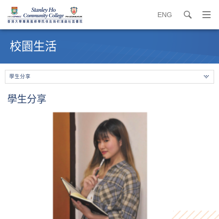
ENG
search
打
開
內
導
容
校園生活
覽
開
選
始
單
學生分享
學生分享