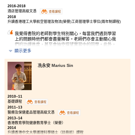
2016-2018
酒店管理高級文憑
查看課程
2018
升讀香港理工大學航空管理及物流(榮譽)工商管理學士學位(兩年制課程)
我覺得書院的老師對學生特別關心，每當我們遇到學習
上的問題時他們都會盡量解答。老師們亦會主動關心我
們的功課進度，甚至會抽空探望實習中的同學。此外，
就讀書院的兩年期間，我明白到努力用功及升讀大學為
顯示更多
首要目標，若能夠找到自己的興趣更為重要，因為興趣
是讀書的動力。希望應屆文憑試考生們能找到自己的興
趣，向著目標進發。
冼永安 Marius Sin
2010–11
基礎課程
查看課程
2011–13
醫療及保健產品管理高級文憑
查看課程
2013–14
香港教育學院健康教育學士（榮譽）
2014
升讀香港中文大學護理科學碩士（註冊前）課程