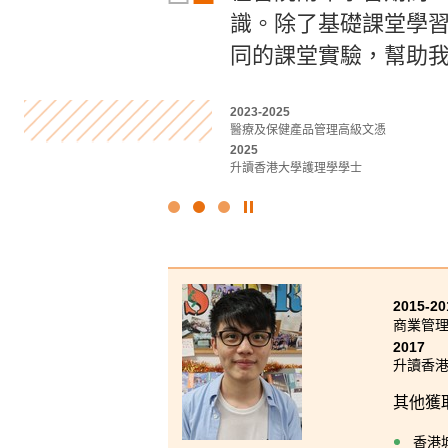
修讀這項課程。導師
識。除了基礎課堂學
識。憑藉其精心設計
業正邁向專業化。另外
同的課堂實驗，幫助我
實習為未來學習做好
2018-2020
2023-2025
2020-2022
測量及物業管理高級文憑
醫療及保健產品管理高級文憑
醫療及保健產品管理高級文憑
2020
2025
2022
升讀香港理工大學物業管理學(榮譽)理學士
升讀香港大學護理學學士
升讀香港理工大學放射學(榮譽)理學士
點
擊
停
止
幻
2015-20
燈
商業管理
片
2017
升讀香港
其他獲
香港