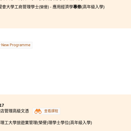
浸會大學工商管理學士
- 應用經濟學
專修
(高年級入學)
(
榮譽
)
w New Programme
17
酒店管理高級文憑
查看課程
理工大學旅遊業管理(榮譽)理學士學位(高年級入學)