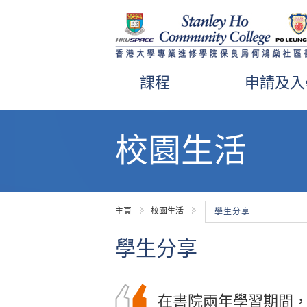
課程
申請及入
內
容
校園生活
開
始
主頁
校園生活
學生分享
學生分享
文憑試後，我考慮到
在書院兩年學習期間
兩年的醫療及保健產