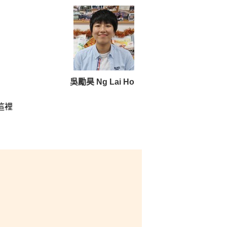
吳勵昊 Ng Lai Ho
這裡
資
會。