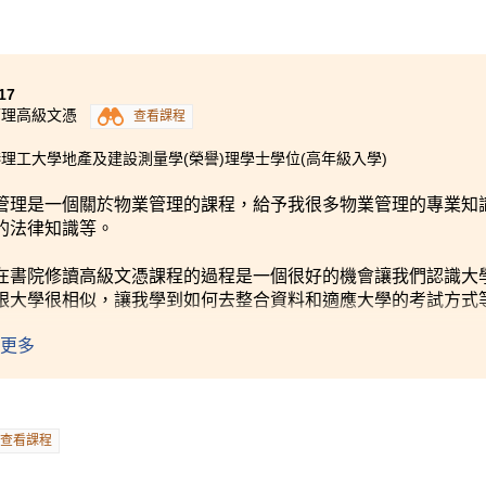
17
管理高級文憑
查看課程
理工大學地產及建設測量學(榮譽)理學士學位(高年級入學)
管理是一個關於物業管理的課程，給予我很多物業管理的專業知
的法律知識等。
在書院修讀高級文憑課程的過程是一個很好的機會讓我們認識大
跟大學很相似，讓我學到如何去整合資料和適應大學的考試方式
更多
家在文憑試中能考獲佳績，假若成績未如理想都不用太擔心，只
查看課程