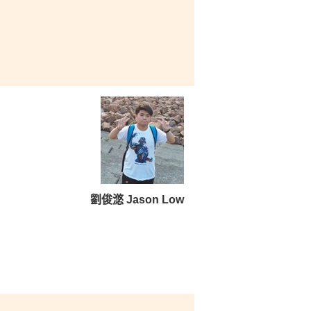
劉俊滺 Jason Low
程的
機
。