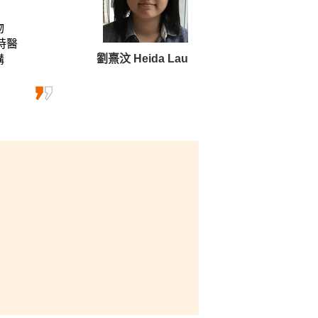
物
時醫
講
劉熹汶 Heida Lau