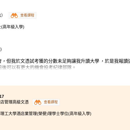
法）
查看課程
(高年級入學)
)
會，但我於文憑試考獲的分數未足夠讓我升讀大學 ，於是我報讀
希望日後可以有更大的機會投考紀律部隊。
業，亦有曾經從事督察或警務人員擔任授課導師提供更切合課程
處或政府部門實習，讓我們能豐富個人履歷及提高升讀大學的機
獲得大學取錄，繼續升學，向著目標進發。
17
酒店管理高級文憑
查看課程
理工大學酒店業管理(榮譽)理學士學位(高年級入學)