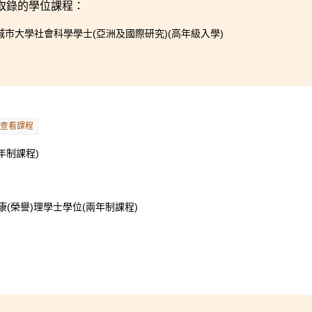
取錄的學位課程：
城市大學社會科學學士(亞洲及國際研究)(高年級入學)
查看課程
年制課程)
(榮譽)理學士學位(兩年制課程)
有相似目標的朋友， 我們一起努力學習，達成我們的目標。本課
困難時，他們總樂意幫助。除此以外，課程為我提供了很多實習
仁科技大學為期兩週的培訓課程對我而言是一項非常寶貴的經歷