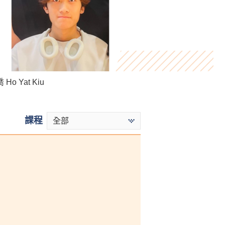
Cheng Ho Chun
Ho Yat Kiu
Ho Cheuk Kuen
課程
全部