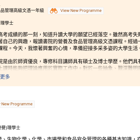
1
食品管理高級文憑一年級
View New Programme
學理學士
高考成績的那一刻，知道升讀大學的願望已經落空。雖然高考失
著自己的興趣，報讀書院的營養及食品管理高級文憑課程。經過
課程。今天，我懷著興奮的心情，準備迎接多采多姿的大學生活
院是由於師資優良，專修科目講師具有碩士及博士學歷。他們具
上課時能夠把理論應用於實際工作中。對於一些抽象、艱深難明
課餘時間跟我們溝通，解決同學們學術上的疑難。另外，書院設
更多
營養及食品科學的理論。而書院學生會經常舉辦不同類型的活動
w New Programme
榮譽)理學士
學、生物化學、化學、市場學和食品安全管理的各種基本知識，