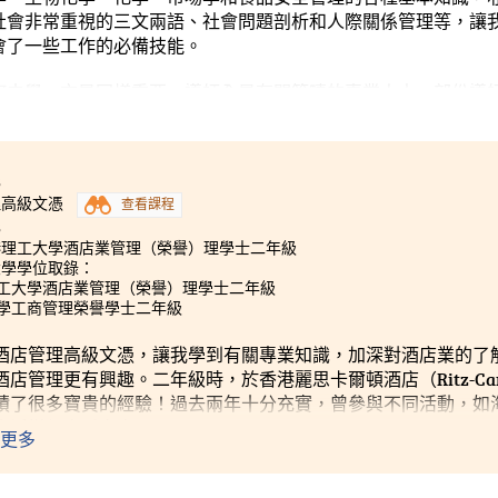
社會非常重視的三文兩語、社會問題剖析和人際關係管理等，讓
會了一些工作的必備技能。
何去學』亦是同樣重要。導師全是有關範疇的專業人士，部份導
良的師資，配合互動的課堂及具挑戰性的習作，讓我很容易便明
用。此外，我們亦有機會參觀本港的大型膳食公司，如：國泰
書本上的理論是如何得以實踐。這樣的教學方式，比起中學實在
3
。」
理高級文憑
查看課程
3
港理工大學酒店業管理（榮譽）理學士二年級
大學學位取錄：
理工大學酒店業管理（榮譽）理學士二年級
大學工商管理榮譽學士二年級
酒店管理高級文憑，讓我學到有關專業知識，加深對酒店業的了
店管理更有興趣。二年級時，於香港麗思卡爾頓酒店（Ritz-Carlton
積了很多寶貴的經驗！過去兩年十分充實，曾參與不同活動，如
生活變得多采多姿！
更多