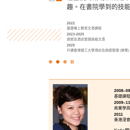
笑。也許你在書院就
趣。在書院學到的技
的知識和技能，這些
兩年後可以選擇自己
備。
2022
基礎專上教育文憑課程
2021-2023
2022-2024
2023-2025
應用社會科學副學士(傳理、公關及新聞)
商業管理學高級文憑 (管理及商業法律學)
旅遊及酒店管理高級文憑
2023
2024
2025
香港浸會大學傳理學學士(榮譽) (公關及廣
升讀香港科技大學工商管理學士(管理學) 
升讀香港理工大學酒店及旅遊管理 (榮譽) 
點
擊
停
止
幻
2008–0
燈
基礎課
片
2009–1
商業學
2011
香港浸