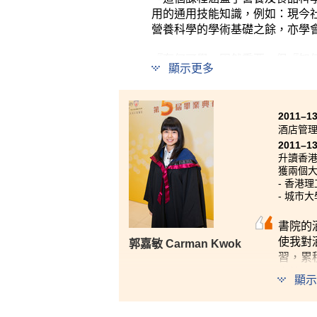
用的通用技能知識，例如：現今
營養科學的學術基礎之餘，亦學
『有何可學』固然重要，但『如
顯示更多
學任教，教學質素毋庸置疑。優
的知識和理論，並且能夠學以致
（香港）有限公司，進一步理解
2011–1
得多，大大提高了我的學習興趣
酒店管
2011–1
升讀香
獲兩個
- 香港
- 城市
書院的
使我對酒
郭嘉敏 Carman Kwok
習，累
令校園
顯示