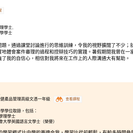
程
理學士,
科學學士
問題，通過課堂討論進行的思維訓練，令我的視野擴闊了不少；
實地體會案件審理的過程和控辯技巧的實踐。暑假期間我曾在一
強了我的自信心，相信對我將來在工作上的人際溝通大有幫助。
1
保健產品管理高級文憑一年級
查看課程
大學學位取錄，包括：
大學理學士
浸會大學英國語言文學士（榮譽）
的學習模式比中學的更適合我，學習比從前輕鬆，有較多時間參