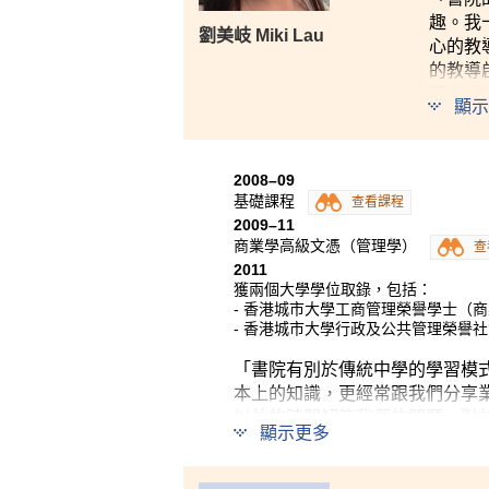
趣。我
劉美岐 Miki Lau
心的教
的教導
選為『
顯示
自國內
係。
2008–09
今天，
基礎課程
查看課程
2009–11
商業學高級文憑（管理學）
查
2011
獲兩個大學學位取錄，包括：
- 香港城市大學工商管理榮譽學士（
- 香港城市大學行政及公共管理榮譽
「書院有別於傳統中學的學習模
本上的知識，更經常跟我們分享
以外的時間解答我們的問題。對
顯示更多
了一群志同道合、有著相同目標