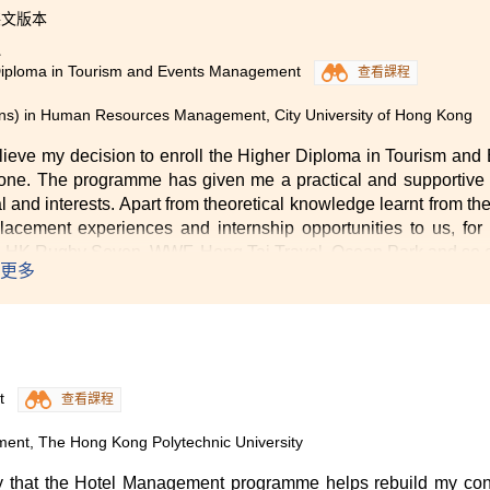
英文版本
1
Diploma in Tourism and Events Management
查看課程
ns) in Human Resources Management, City University of Hong Kong
elieve my decision to enroll the Higher Diploma in Tourism 
one. The programme has given me a practical and supportive 
al and interests. Apart from theoretical knowledge learnt from th
acement experiences and internship opportunities to us, f
 HK Rugby Seven, WWF, Hong Tai Travel, Ocean Park and so on
更多
c to our studies as well as the future careers.
rs are caring, supportive and passionate. Not only they are pat
ents and projects, but also they are willing to share their val
the future studies or career planning. We learn how to solve pr
 both faith and courage that will help us encounter adversities. 
t
查看課程
our life-long treasures.”
ment, The Hong Kong Polytechnic University
say that the Hotel Management programme helps rebuild my co