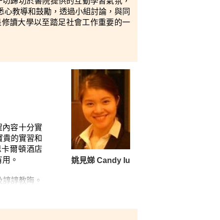
這一切歸功於書院提供的互動學習氣氛，
悉心教導和鼓勵，透過小組討論，與同
是修讀大學以至踏足社會工作重要的一
程內容十分實
寶貴的實習和
思卡爾頓酒店
有用。
姚見娣 Candy Iu
及諄諄教晦。
心應手。」