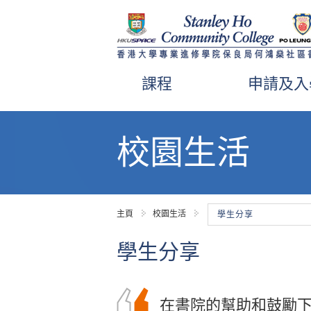
課程
申請及入
內
容
校園生活
開
始
主頁
校園生活
學生分享
學生分享
你可能是帶着淚水進
在書院的幫助和鼓勵
在書院就讀的兩年中