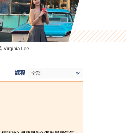
Sun Wai Ki
Virginia Lee
Killian Loh
課程
全部