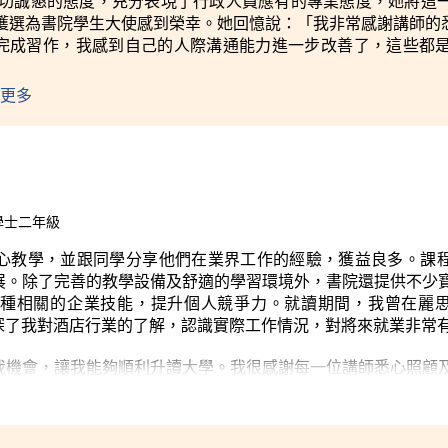
ie親切誠懇的態度，充分表現了行政人員應有的專業態度，她將
獲選為書院學生大使感到榮幸。她回憶說：「我非常感謝講師的
完成習作，我感到自己的人際溝通能力進一步改善了，這些都
更多
學士二年級
心教學，並跟同學分享他們在業界工作的經驗，獲益良多。課
展。除了完善的教學設備及舒適的學習環境外，書院還提供不少
各種相關的企業技能，提升個人競爭力。
就讀期間，我曾在麗
作實習，加深了我對酒店行業的了解，認識實際工作情況，對將來就業非常
我機會，讓我能夠順利升讀大學。我很感謝每一位講師悉心照顧
所得到的經驗，可以讓我更容易適應大學的生活，學習時更加得