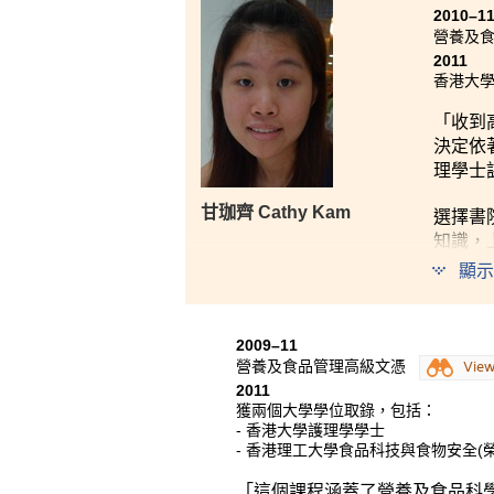
2010–1
營養及
2011
香港大
「收到
決定依
理學士
甘珈齊 Cathy Kam
選擇書
知識，
意利用
顯示
夠實踐
2009–11
營養及食品管理高級文憑
Vie
2011
獲兩個大學學位取錄，包括：
- 香港大學護理學學士
- 香港理工大學食品科技與食物安全(
「這個課程涵蓋了營養及食品科