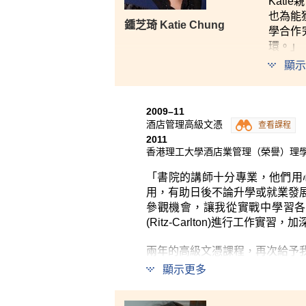
Kat
也為能
鍾芝琦 Katie Chung
學合作
環。」
顯示
2009–11
酒店管理高級文憑
查看課程
2011
香港理工大學酒店業管理（榮譽）理
「書院的講師十分專業，他們用
用，有助日後不論升學或就業發
參觀機會，讓我從實戰中學習
(Ritz-Carlton)進行工
兩年的高級文憑課程，再次給予
我確信學習到的知識及從實習中
顯示更多