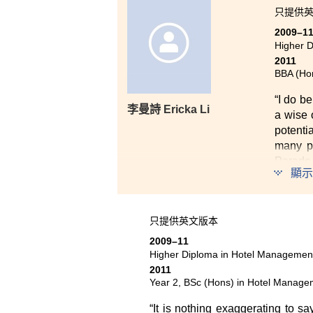
只提供
2009–1
Higher 
2011
BBA (Ho
“I do b
李曼詩 Ericka Li
a wise 
potenti
many pl
Parade,
顯示
pragmati
Lecture
只提供英文版本
assignm
either 
2009–11
we have
Higher Diploma in Hotel Managemen
become 
2011
Year 2, BSc (Hons) in Hotel Manage
“It is nothing exaggerating to 