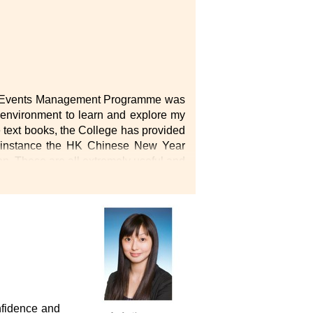
and Events Management Programme was
environment to learn and explore my
e text books, the College has provided
or instance the HK Chinese New Year
. These are all extremely useful and
ient to help students work through the
uable experience and advice with us on
oblems independently and analytically;
All of these qualities have definitely
nfidence and