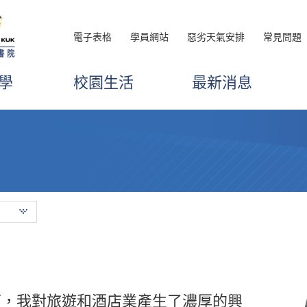
電子表格
學員網站
惡劣天氣安排
常見問題
學
校園生活
最新消息
來書院，但希望你離開時可以帶着微
下，我對旅遊和酒店業產生了濃厚的興
，我透過高級文憑課程學習到許多重要