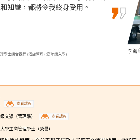
讀的課程不是你理想中的，但希望你在
能和知識，都將令我終身受用。
都能為我迎接未來的挑戰和困難做好準
想要的課程。
孫慧淇 
李海欣 
羅健允 
告)
(學分豁免)
理學士組合課程 (酒店管理) (高年級入學)
9
程
查看課程
1
高級文憑（管理學）
查看課程
會大學工商管理學士（榮譽）