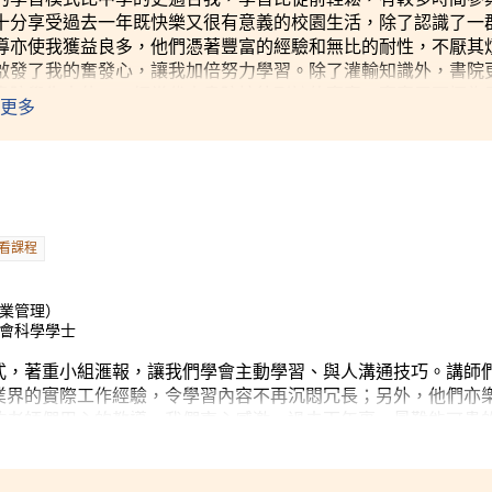
十分享受過去一年既快樂又很有意義的校園生活，除了認識了一
導亦使我獲益良多，他們憑著豐富的經驗和無比的耐性，不厭其
啟發了我的奮發心，讓我加倍努力學習。除了灌輸知識外，書院
書院學生大使』，經常代表書院接待到訪的嘉賓，嘉賓層面極為
更多
或本地的中學生。從接待來自不同階層嘉賓的過程中，讓我學會
我克服了公開考試成績未如理想的陰影，對未來的大學學習充滿
看課程
商業管理）
社會科學學士
式，著重小組滙報，讓我們學會主動學習、與人溝通技巧。講師
業界的實際工作經驗，令學習內容不再沉悶冗長；另外，他們亦
於老師們用心的教導，我們衷心感激。過去兩年裏，最難能可貴
、一起努力的同學。」