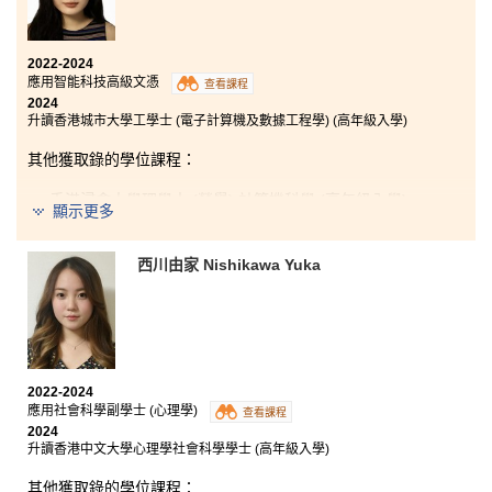
2022-2024
應用智能科技高級文憑
查看課程
2024
升讀香港城市大學工學士 (電子計算機及數據工程學) (高年級入學)
其他獲取錄的學位課程：
香港浸會大學理學士 (榮譽) 計算機科學 (高年級入學)
顯示更多
香港教育大學人工智能與教育科技榮譽理學士 (高年級入
學)
西川由家 Nishikawa Yuka
我在書院修讀了為期兩年的應用智能科技高級文憑。在
講師的建議和支持下，我打好了電腦和人工智能科技的
知識基礎，這對我在香港城市大學修讀電子計算機及數
2022-2024
據工程學課程非常有幫助。我衷心感謝講師和同學們在
應用社會科學副學士 (心理學)
過去兩年中無私的幫助和耐心的指導，使我能夠邁進自
查看課程
2024
己的目標。
升讀香港中文大學心理學社會科學學士 (高年級入學)
我明白同學們可能錯過了自己心儀的大學，但千萬不要
其他獲取錄的學位課程：