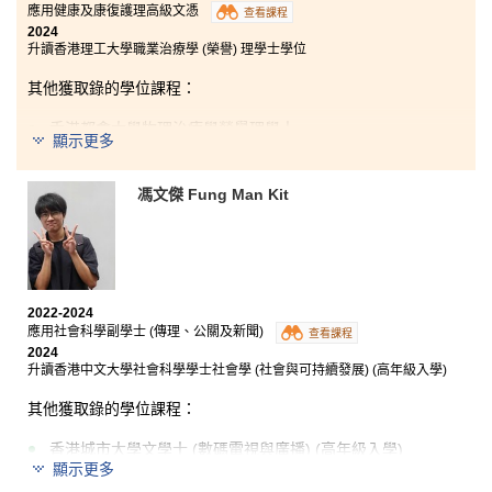
應用健康及康復護理高級文憑
查看課程
2024
入讀書院後，我對讀書有了新的看法。在我修讀社會科
升讀香港理工大學職業治療學 (榮譽) 理學士學位
學副學士 (刑事司法及執法) 課程期間，每位導師也非常
用心教學，令課程內容變得更實用有趣！完成兩年的課
其他獲取錄的學位課程：
程後，我更得到多間大學的學士學位高年級取錄！在此
鼓勵應屆香港中學文憑考試的學生及一年級的同學，現
香港都會大學物理治療學榮譽理學士
在定好目標積極學習，書院可以帶領你升讀理想的學士
顯示更多
學位。
聖方濟各大學物理治療學 (榮譽) 理學士
英國布萊頓大學物理治療學 (榮譽) 理學士
馮文傑 Fung Man Kit
英國普理茅斯大學物理治療學 (榮譽) 理學士
英國考文垂大學物理治療學 (榮譽) 理學士
英國哈德斯菲爾德大學物理治療學 (榮譽) 理學士
2022-2024
應用社會科學副學士 (傳理、公關及新聞)
查看課程
2024
升讀香港中文大學社會科學學士社會學 (社會與可持續發展) (高年級入學)
書院的課程講師經常傳授他們在復康治療方面的專業知
識，他們的指導是我學習中最好的部分。當我到醫療機
其他獲取錄的學位課程：
構實習時，透過與資深的醫療專業人員一同共事，我學
懂如何與來自不同社會文化背景和健康狀況的患者相
香港城市大學文學士 (數碼電視與廣播) (高年級入學)
處。我也有幸獲得多元的學習體驗機會，例如參與中風
顯示更多
外展隊及成為學生大使將學生的聲音宣揚出去。有幸得
香港理工大學社會政策及社會創業 (榮譽) 文學士 (高年級