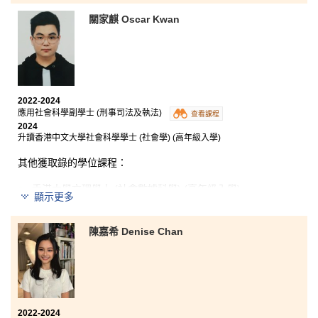
關家麒 Oscar Kwan
在HPSHCC就讀醫療及保健產品管理高級文憑這兩年，
我在課堂中學習到藥劑學、解剖生理學、實驗室及科研
儀器等等方面的知識，提高了我對醫療方面的興趣，亦
幫助在我入讀大學前打好根基。另外，非常感謝書院講
師兩年來的指導，他們除了在課堂上耐心教導外，更會
2022-2024
應用社會科學副學士 (刑事司法及執法)
提供各種升學輔導，令我找到明確的方向及目標。
查看課程
2024
升讀香港中文大學社會科學學士 (社會學) (高年級入學)
其他獲取錄的學位課程：
香港大學文理學士 (社會數據科學) (高年級入學)
顯示更多
香港城市大學社會科學學士 (犯罪學及社會學) (高年級入
學)
陳嘉希 Denise Chan
香港城市大學社會科學學士社會科學學士 (公共事務與管
理) (高年級入學)
香港理工大學應用社會科學 (榮譽) 文學士組合課程 (社會
政策及社會創業) (高年級入學)
2022-2024