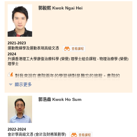
引和激發了我的興趣，這令學生可以增長更多體育領域
的知識，例如體育項目推廣和人力資源管理方面的知
郭毅熙 Kwok Ngai Hei
識。
最後，我要衷心感謝所有書院講師們，沒有他們的耐心
指導，我可能無法獲得滿意的成績。
2021-2023
運動教練學及運動表現高級文憑
查看課程
2024
升讀香港理工大學康復治療科學 (榮譽) 理學士組合課程 - 物理治療學 (榮譽)
理學士
對我來說在書院兩年的學習絕對是難忘的旅程。書院的
課程設計優良，內容循序漸進，令我很快就適應了學習
顯示更多
生活。實習機會更可以讓我將書本的知識學以致用。講
師們亦樂於協助同學面對難題。很慶幸能成為書院一份
子，亦正因如此，令我更有信心迎接即將來臨的挑戰。
郭浩森 Kwok Ho Sum
將來的路必定會有更多磨鍊，只要不低估自己的能力迎
難而上，一定可以發揮你無限的潛能。
2022-2024
會計學高級文憑 (會計及財務策劃學)
查看課程