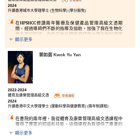
感激我遇見耐心的講師、友愛的戰友。他們使我在心理
查看課程
學的旅程中獲得不少新知識，亦使我的學習旅途不再孤
2024
單。這間書院最美的風景大概不是玻璃窗外的高樓，而
升讀香港城市大學理學士 (生物科學) (學分豁免)
是一班熱心教學和另一班奮勇向前的人們。有當日的失
利，才有在這間書院遇到他們的福份。
在HPSHCC修讀兩年醫療及保健產品管理高級文憑期
間，經過導師們不斷的指導及協助，加強了我在生物化
在此贈可能失利的你一句：「吾以往之不諫，知來者之
學方面的知識，為我日後升讀香港城市大學生物科學理
顯示更多
可追」。不論過去，只要有心，一切都趕得上。
學士課程打好根基。十分感謝HPSHCC及導師在過去兩
年的無私幫助以及耐心指導，使公開試失手的我能夠順
利升讀心儀學科，故此同學即使考試成績未如理想亦不
郭如茵 Kwok Yu Yan
必慌張，HPSHCC將提供你一個新機會，助你邁向理
想。
2022-2024
體育及康樂管理高級文憑
查看課程
2024
升讀香港中文大學理學士 (運動科學與健康教育) (兩年制課程)
在書院的兩年裡，我從體育及康樂管理高級文憑課程中
獲得了豐富的知識和技能。這個課程為我提供了專業的
管理知識，大大鞏固了我對體育康樂範疇的知識，為我
顯示更多
的未來事業做好準備，而多元化的課程和教材也深深吸