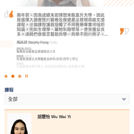
兩年前，因為成績未如理想未能直升大學。因此
我在書院修讀旅遊及酒店管理高級文憑時，擁有
在書院就讀的兩年中，我透過高級文憑課程學習
我選擇入讀書院的醫療及保健產品管理高級文憑
許多美好的經歷，這些經歷成就了我的學術和個
到許多重要的知識和技能，這些都能為我迎接未
課程。這個課程讓我接觸了不同醫療專業領域的
人成長，最終令我成功得到香港大學取錄。在書
來的挑戰和困難做好準備。
知識，例如生理學、藥物製劑學等，使我獲益良
院我遇上許多敬業的講師，課程設計亦十分引人
羅健允 Killian Loh
多。講師們很樂意幫助同學，列舉不同的例子，…
入勝，我亦參加了豐富多樣的課外活動，所以我…
2022-2024
馮詠詩 Stephy Fung
Alexandra Anselmo Sotto
商業管理學高級文憑 (管理及商業法律學)
2024
2019-2021
2022
升讀香港科技大學工商管理學士(管理學) (學分豁免)
醫療及保健產品管理高級文憑
基礎專上教育文憑課程
2021
2023-2025
升讀香港理工大學職業治療學(榮譽)理學士學位
旅遊及酒店管理高級文憑
2025
升讀香港大學文學士 (全球及區域研究) (高年級入學)
點
擊
課程
停
止
全部
幻
燈
片
胡慧怡 Wu Wai Yi