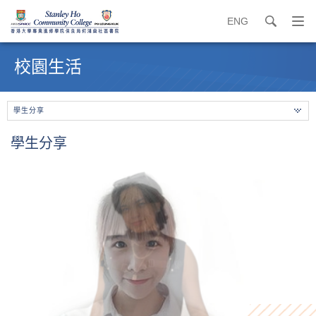
ENG
search
打
開
內
導
容
校園生活
覽
開
選
始
單
學生分享
學生分享