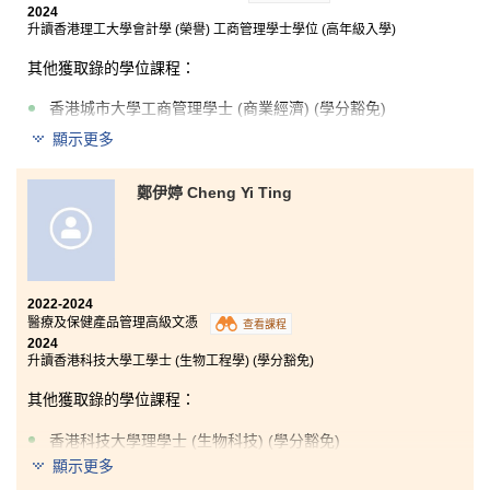
2024
升讀香港理工大學會計學 (榮譽) 工商管理學士學位 (高年級入學)
其他獲取錄的學位課程：
香港城市大學工商管理學士 (商業經濟) (學分豁免)
顯示更多
過去兩年間，我在書院學到許多關於會計和金融的知
鄭伊婷 Cheng Yi Ting
識。透過這個課程，我打下了堅實的商業知識基礎，例
如認識更多稅務和商業法律，令我知道如何從合法途徑
減輕稅務負擔，並透過商業法律保障自己的權益。另
外，在基礎投資學這一科中，我也了解到不同的財務比
率，令我對股票市場有更全面的認識。在此，我要衷心
感謝曾教導過我的講師和學生發展資源中心的職員。
2022-2024
醫療及保健產品管理高級文憑
查看課程
最後，我想和大家分享一句我很喜歡的格言：「在工作
2024
中堅持自律，而非以動機主導。」只要你堅持自己的理
升讀香港科技大學工學士 (生物工程學) (學分豁免)
想，終有一天邁向成功。有志者，事竟成。讓我們專注
於自己，找出最好的自己吧！
其他獲取錄的學位課程：
香港科技大學理學士 (生物科技) (學分豁免)
顯示更多
香港中文大學公共衞生理學士