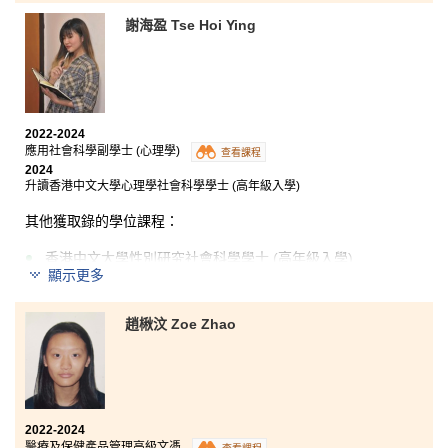
謝海盈 Tse Hoi Ying
雖然我在文憑試中表現並不理想，但因修讀了書院的高
級文憑課程而有了新的機會。在學期間，我修讀了雲端
運算、程式設計和資料庫相關的課程。透過實習，我有
了親身學習的機會，令我進步了很多。我甚至在實習中
嘗試了運用機器學習訓練出模型。在這段時間中，最開
心的部分是與朋友一起完成小組專案。他們及老師都給
2022-2024
予我莫大的支持，使我的學習更加有趣和順利，讓我可
應用社會科學副學士 (心理學)
查看課程
以繼續升讀大學。
2024
升讀香港中文大學心理學社會科學學士 (高年級入學)
其他獲取錄的學位課程：
香港中文大學性別研究社會科學學士 (高年級入學)
顯示更多
香港城市大學社會科學學士 (心理學) (高年級入學)
香港教育大學心理學榮譽社會科學學士 (高年級入學)
趙楸汶 Zoe Zhao
塞翁失馬，焉知非福。
當天公開試失利，驅使我入讀這間書院。奮鬥兩年間，
2022-2024
醫療及保健產品管理高級文憑