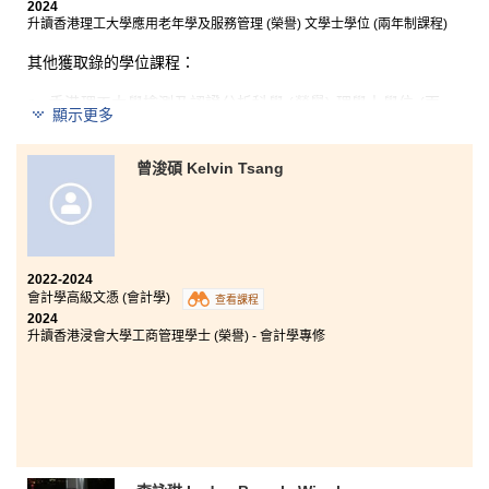
2024
升讀香港理工大學應用老年學及服務管理 (榮譽) 文學士學位 (兩年制課程)
其他獲取錄的學位課程：
香港理工大學檢測及認證分析科學 (榮譽) 理學士學位 (兩
顯示更多
年制課程)
曾浚碩 Kelvin Tsang
在HPSHCC修讀醫療及保健產品管理高級文憑課程的兩
年間，我鞏固了生物學及化學的知識，亦學習到藥理學
的基礎醫療知識，從而增加了我對醫療行業的認知。十
分感謝各導師的指導，這兩年間令我獲益良多，令我成
功升往心儀的大學。
2022-2024
會計學高級文憑 (會計學)
查看課程
2024
升讀香港浸會大學工商管理學士 (榮譽) - 會計學專修