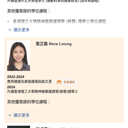
染的概念與人體的結構和運作，實在令我獲益良多。 這
升讀香港中文大學理學士 (運動科學與健康教育) (兩年制課程)
課程不但內容多樣化，課堂活動也十分實用，加上講師
們友善親切，耐心地解答同學們學習上的疑問，鼓勵我
其他獲取錄的學位課程：
們主動學習。 將來我無論在生物科技、檢測學、物理治
療或是護理學等範疇學習和工作，這課程都為我奠下穩
香港理工大學精神健康護理學 (榮譽) 理學士學位課程
固的根基，終生受用。
顯示更多
我將永遠珍惜在書院度過的美好時光，全賴書院，令我
梁芷盈 Nora Leung
有第二次機會追尋我的興趣。非常感謝書院讓我遇上一
群互相勉勵的朋友和友善的講師，同時也感謝書院頒發
獎學金給我。我將繼續追尋夢想，並會永遠記住，我一
定可以將不可能化為可能。共勉之！
2022-2024
應用健康及康復護理高級文憑
查看課程
2024
升讀香港理工大學精神健康護理學(榮譽)理學士
其他獲取錄的學位課程：
香港大學護理學學士
顯示更多
東華學院物理治療學 (榮譽) 理學士