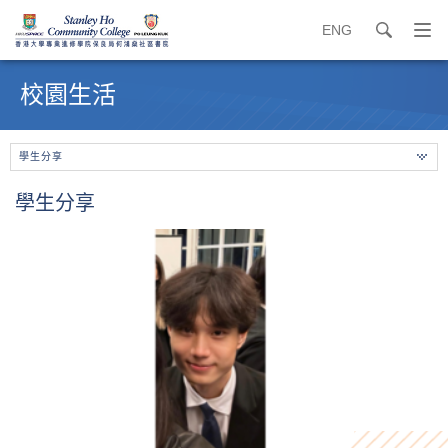
ENG
search
打
開
內
導
容
校園生活
覽
開
選
始
單
學生分享
學生分享