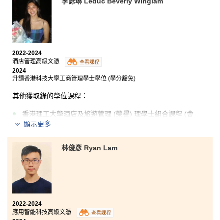
李詠琳 Leduc Beverly Winglam
2022-2024
酒店管理高級文憑
查看課程
2024
升讀香港科技大學工商管理學士學位 (學分豁免)
其他獲取錄的學位課程：
香港理工大學酒店及旅遊管理 (榮譽) 理學士組合課程 (會
展及體驗管理) (高年級入學)
顯示更多
香港城市大學工商管理學士 (市場營銷) (學分豁免)
林俊彥 Ryan Lam
回望我在書院的時光，我感到十分自豪且充滿感恩。在
過去兩年，我有幸學習酒店業的相關知識和實用技能，
建立了紮實的基礎。而成為學生會一員，亦大大提升我
的領導才能。我亦會好好珍惜我在書院和同學建立的友
2022-2024
誼。我在書院的生活充滿了難忘的經歷，這些經歷不但
應用智能科技高級文憑
查看課程
為我未來裝備好學術技能，更助我成功升讀心儀的大