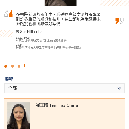
在書院就讀的兩年中，我透過高級文憑課程學習
在書院兩年學習期間，我獲得了醫療及保健領域
我衷心感謝書院提供了優良的學習環境和高質素
到許多重要的知識和技能，這些都能為我迎接未
的基礎知識。除了基礎課堂學習外，我們亦有許
的教育資源。專業的講師們大大提升了我對旅遊
來的挑戰和困難做好準備。
多實踐機會，加上不同的課堂實驗，幫助我裝備
與會展管理學科的理解。
成為醫療專業人員必備的技能，這些學習活動對
羅健允 Killian Loh
林嘉華 Kevin Lin
我未來的學業或職業生涯都起著關鍵作用。
2022-2024
2023-2025
商業管理學高級文憑 (管理及商業法律學)
何日喬 Ho Yat Kiu
旅遊、會展及節目管理高級文憑
2024
2025
2023-2025
升讀香港科技大學工商管理學士(管理學) (學分豁免)
升讀香港理工大學酒店及旅遊管理 (榮譽) 理學士組合課程 (會展及體
醫療及保健產品管理高級文憑
驗管理) (高年級入學)
2025
升讀香港大學護理學學士
點
擊
課程
停
止
全部
幻
燈
片
崔芷晴 Tsui Tsz Ching