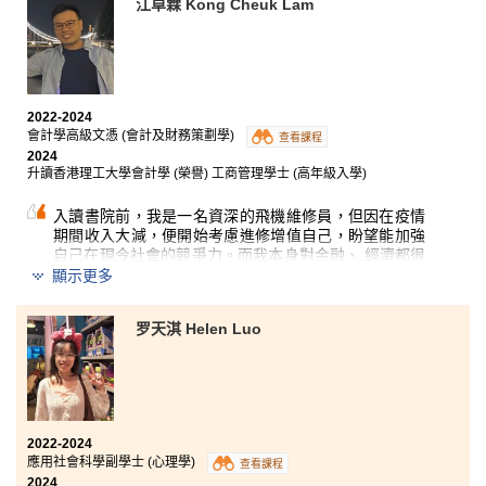
香港浸會大學護理學學士（榮譽）學位課程
江卓霖 Kong Cheuk Lam
在求學的過程中，難免會遇到失敗和挫折，但千萬不要
失去對人生目標的追求，。因為問題不在於事情的困
2022-2024
難，而是在於缺乏有效的方法，或是擁有方法卻不願意
會計學高級文憑 (會計及財務策劃學)
查看課程
去實踐。
2024
升讀香港理工大學會計學 (榮譽) 工商管理學士 (高年級入學)
盼望以下這句話能提醒迷茫中的你：求學階段最堅固的
束縛是習慣！
入讀書院前，我是一名資深的飛機維修員，但因在疫情
期間收入大減，便開始考慮進修增值自己，盼望能加強
兩年的書院生涯讓我找到了方法並幫助我培養了良好的
自己在現今社會的競爭力。而我本身對金融、 經濟都很
學習習慣，如定時複習和向講師主動提問。；這些習慣
有興趣， 所以毅然選讀會計及財務策劃學，並定下決
顯示更多
都能幫助我更有效地追求知識，提升理解力和記憶力，
心：一定要升讀大學， 取得大學學位。
最終讓我成功達成學業目標。
罗天淇 Helen Luo
書院的課程內容豐富紮實，校園設備十分完善；講師都
非常用心教學，亦很有耐性解答同學的問題，他們都非
常支持我， 協助我考到好成績，最終成功升讀大學，因
此我也想藉此機會多謝書院的講師。
2022-2024
應用社會科學副學士 (心理學)
查看課程
2024