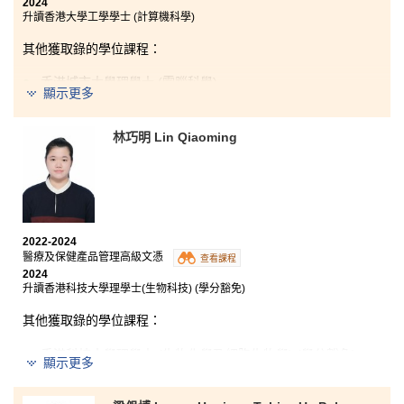
2024
學。我很期待可以將在書院所學到的知識和技能運用出
升讀香港大學工學學士 (計算機科學)
來。
其他獲取錄的學位課程：
香港城市大學理學士 (電腦科學)
顯示更多
林巧明 Lin Qiaoming
僅用言語無法完全表達我對書院和過去兩年教導我的講
師的感激之情。感謝你們為我提供了豐富愉快的學習體
驗，不僅在學業上幫助我，也讓我找到了未來的目標。
如果你是這個課程或者資訊科技行業的新手，不必因那
些程式碼或艱澀的術語而感到恐懼，因為講師們都非常
樂意幫助你。
2022-2024
醫療及保健產品管理高級文憑
查看課程
2024
升讀香港科技大學理學士(生物科技) (學分豁免)
其他獲取錄的學位課程：
香港科技大學理學士 (生物化學及細胞生物學) (學分豁免)
顯示更多