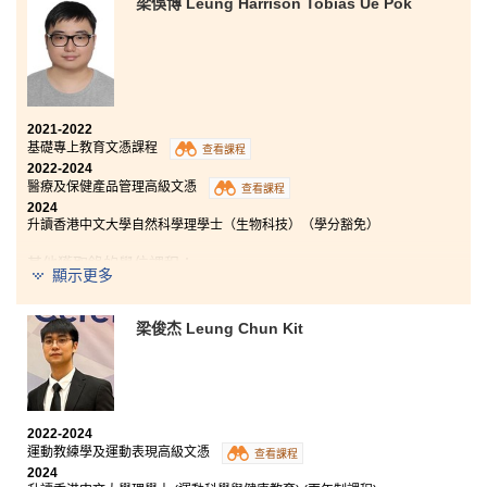
梁俁博 Leung Harrison Tobias Ue Pok
透過這兩年在書院的學習，我從醫療及保健產品管理高
級文憑課程中學會了微生物學、藥理學和解剖生理學等
的基礎知識，令我獲益良多。同時也令我對醫療行業更
加感興趣。最後，我要感謝導師們的悉心教導，並給予
我很多關於升學方面的建議和幫助，亦感激書院對我們
各方面的支持。
2021-2022
基礎專上教育文憑課程
查看課程
2022-2024
醫療及保健產品管理高級文憑
查看課程
2024
升讀香港中文大學自然科學理學士（生物科技）（學分豁免）
其他獲取錄的學位課程：
顯示更多
香港理工大學檢測及認證分析科學（榮譽）理學士
梁俊杰 Leung Chun Kit
香港城市大學理學士（生物科學）
香港城市大學理學士（生物醫學）
2022-2024
修讀兩年的醫療及保健產品管理高級文憑課程，讓我認
運動教練學及運動表現高級文憑
查看課程
識了各種醫療設備及藥物的重要性，更深入了解疾病感
2024