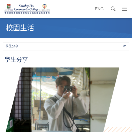
ENG
search
打
開
內
導
容
校園生活
覽
開
選
始
單
學生分享
學生分享