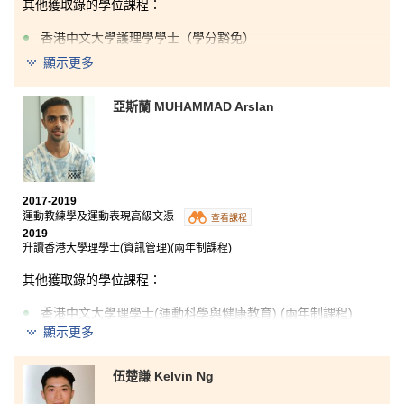
其他獲取錄的學位課程：
香港中文大學護理學學士（學分豁免）
顯示更多
香港科技大學理學士（生物科技）
我們除了在課堂上學習到醫學上的知識外，書院還提供
亞斯蘭 MUHAMMAD Arslan
多元化的學習機會，包括到海外考察及交流、參觀本地
業界設備並了解其運作以及到香港大學精神病學系進行
實習，這些經歷增強了我對醫療行業的了解。此外，課
程的結構完善，講師們樂於為同學提供協助，給我們莫
大支持。
2017-2019
運動教練學及運動表現高級文憑
查看課程
2019
升讀香港大學理學士(資訊管理)(兩年制課程)
其他獲取錄的學位課程：
香港中文大學理學士(運動科學與健康教育) (兩年制課程)
顯示更多
我在書院認識了來自不同國家的同學和講師，很感謝他
們協助我渡過難關，亦非常感謝學生發展資源中心的輔
伍楚謙 Kelvin Ng
導員教導我如何整理個人理歷及報讀大學課程。