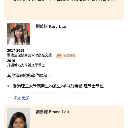
劉倚琪 Kary Lau
2017-2019
醫療及保健產品管理高級文憑
查看課程
2019
升讀香港大學護理學學士
其他獲取錄的學位課程：
香港理工大學應用生物兼生物科技(榮譽)理學士學位
香港中文大學社區健康理學士 (高年級入學)
顯示更多
在公開考試之後，我迷失了，直到我選擇入讀港大保良
何鴻燊社區書院的醫療及保健產品管理高級文憑課程。
劉嘉懿 Emma Lau
儘管公開考試失利，這個課程讓我有一個好的開始。在
這兩年高級文憑課程的學習，我接觸到不少專業範疇如
解剖生理學、微生物學和藥物使用等實用的知識。我還