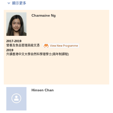
顯示更多
香港理工大學放射學（榮譽）理學士
香港大學護理學學士
Charmaine Ng
令我意想不到的是能夠獲香港理工大學取錄，入讀放射
學（榮譽）理學士學位課程。這一年所經歷的，比得到
學位更為寶貴。課程為同學提供不同的學習機會，累積
經驗，實踐所學。校園環境舒適，專業的講師全面教授
2017-2019
醫學知識，書院的輔導主任更不遺餘力提供支援，讓我
營養及食品管理高級文憑
View New Programme
更好地為未來作出準備。更重要的是，我認清了學習的
2019
原意和興趣之所向。這一年必能成為我往後穩固且強而
升讀香港中文大學自然科學理學士(兩年制課程)
有力的後盾。
Hinsen Chan