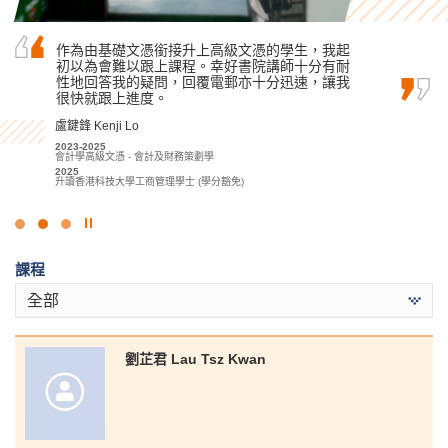
我很感激過去兩年能在HPSHCC學習酒店相關的專
作為由基礎文憑銜接升上高級文憑的學生，我起
“有見地、有回報、有動力。” 這就是我將如何描
業知識，課堂內容豐富和行業資訊量之大，再加
初以為會難以跟上課程。幸好書院講師十分有耐
述我在 HPSHCC 的 MHPM…
上寶貴的實習機會，短短兩年就顯著增進了我對
性地回答我的疑問，回覆電郵亦十分迅速，讓我
洪恩 Hung Yan
酒店行業的理解。
很快就跟上進度。
2020-2022
張銘琪 Miki Cheung
盧鍵鋒 Kenji Lo
醫療及保健產品管理高級文憑
2022
2023-2025
2023-2025
升讀香港理工大學職業治療學(榮譽)理學士
酒店管理高級文憑
會計學高級文憑 - 會計及財務策劃學
2025
2025
升讀香港理工大學酒店及旅遊管理 (榮譽) 理學士組合課程 (酒店管理)
升讀香港科技大學工商管理學士 (學分豁免)
(高年級入學)
點
擊
課程
停
止
全部
幻
燈
片
劉芷君 Lau Tsz Kwan