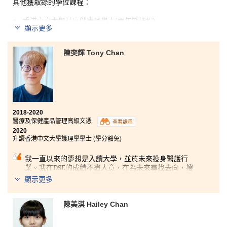
其他獲取錄的學位課程：
香港中文大學社區健康理學士(兩年制課程)
顯示更多
香港理工大學食品科技與食物安全(榮譽)理學士學位(高年
級入學)
陳奕輝 Tony Chan
兩年前我的中學文憑試成績未如理想，不能入讀大學，
於是我選擇入讀港大保良何鴻燊社區書院的營養及食品
管理高級文憑課程。書院的學生發展資源中心提供了不
少升學資訊和資源，給了我不少的幫助，尤其在大學面
試的準備上，讓我有充分準備。我還參加了英法交流
團，藉此對不同地方文化對食物製造過程有更深入的了
2018-2020
解，對我未來的學習有莫大幫助。
醫療及保健產品管理高級文憑
查看課程
2020
升讀香港中文大學護理學學士 (學分豁免)
我一直以來的夢想是入讀大學，並於未來投身醫護行
業。我在DSE的成績不盡人意，在為未來尋找去向，搜
集資料時發現了這一個課程。課程的畢業去向多元化，
顯示更多
可銜接多所大學和護士學校的醫療相關課程。在就讀此
課程期間，老師和同學都非常友善，遇上困難時也十分
樂於解答各項問題。書院擁有完善的設施供同學學習和
陳美淇 Hailey Chan
休憩。書院更多樣的課外活動，同學可於升學或就業前
獲取更多的相關經驗，百利而無一害。十分感謝書院讓