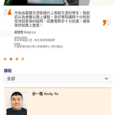
也許你未能在公開試取得滿意的成績入讀心儀的
作為由基礎文憑銜接升上高級文憑的學生，我起
書院的課程講師經常傳授他們在復康治療方面的
大學，但千萬不要灰心氣餒，只要找到合適的學
初以為會難以跟上課程。幸好書院講師十分有耐
專業知識，他們的指導是我學習中最好的部分。
習方法和明確的目標，堅持到底，定能達到理想
性地回答我的疑問，回覆電郵亦十分迅速，讓我
當我到醫療機構實習時，透過與資深的醫療專業
目標！
很快就跟上進度。
人員一同共事，我學懂如何與來自不同社會文化
背景和健康狀況的患者相處。
麥嘉曦 Mak Ka Hei
盧鍵鋒 Kenji Lo
陳嘉希 Denise Chan
2022-2024
2023-2025
社康照顧高級文憑
會計學高級文憑 - 會計及財務策劃學
2022-2024
2024
2025
應用健康及康復護理高級文憑
升讀香港城市大學社會科學學士 (社會工作)
升讀香港科技大學工商管理學士 (學分豁免)
2024
升讀香港理工大學職業治療學 (榮譽) 理學士學位
點
擊
課程
停
止
全部
幻
燈
片
余一龍 Andy Yu