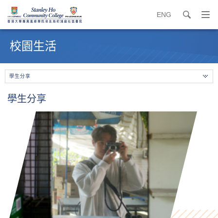
ENG
search
打
開
內
導
容
校園生活
覽
開
選
始
單
學生分享
學生分享