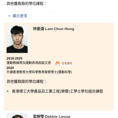
其他獲取錄的學位課程：
香港中文大學公共衞生理學士
顯示更多
在港大保良何鴻燊社區書院的兩年時間，能夠修讀自己
感興趣的食物及營養學，令我每一日都過得非常充實及
林俊鴻 Lam Chun Hung
有挑戰性。感恩在學校遇到很好的老師，讓我能夠掌握
到實用的營養學知識，而且透過參加交流團、參觀本地
食品廠及義工服務，令我除了得到書本上的知識，更加
了解到實際的行業情況，讓我有更清晰的人生理想。這
兩年，我更體會到決心和勤奮是成功的基本，夢想是可
以達成的。
2018-2020
運動教練學及運動表現高級文憑
查看課程
2020
升讀香港教育大學科學教育榮譽學士(運動科學)
其他獲取錄的學位課程：
香港理工大學產品及工業工程(榮譽)工學士學位組合課程
梁婉瑩 Debbie Leung