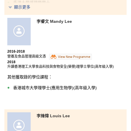
香港大學護理學學士
顯示更多
過去兩年書院給予我不同的學習機會。除了課堂上學到
解剖生理學和藥物學等與醫療相關的基礎知識外，書院
李睿文 Mandy Lee
亦提供到海外實習的機會。2017年暑假我有機會到台灣
中山醫學大學附屬醫院參與為期兩星期的實習，從中擴
闊了視野、增強溝通能力及累積不同經驗。
此外，老師們的幫助、支持及升學資訊，讓我就將來升
學作好準備。
2016-2018
營養及食品管理高級文憑
View New Programme
2018
升讀香港理工大學食品科技與食物安全(榮譽)理學士學位(高年級入學)
其他獲取錄的學位課程：
香港城市大學理學士(應用生物學)(高年級入學)
李烽煒 Louis Lee