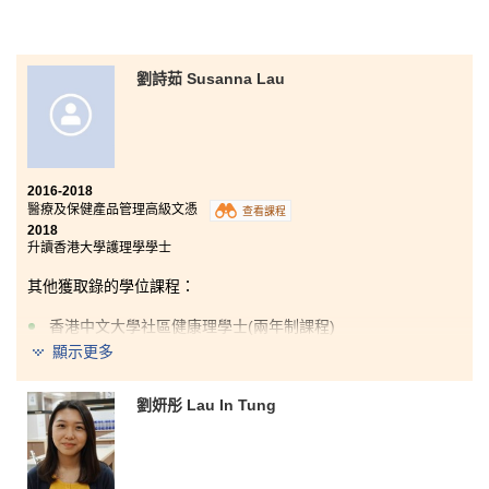
劉詩茹 Susanna Lau
2016-2018
醫療及保健產品管理高級文憑
查看課程
2018
升讀香港大學護理學學士
其他獲取錄的學位課程：
香港中文大學社區健康理學士(兩年制課程)
顯示更多
經過兩年的學習，我成功考上了香港大學的護理學。本
書院課程的內容涵蓋了解剖學和病理生理學等許多有用
劉妍彤 Lau In Tung
的製藥科學知識，能讓我好好裝備自己。更重要是書院
講師除了在學習和升學上提供寶貴的建議之外，他們還
安排不少的課外活動，例如參觀養老院和實習機會等，
都是我無法從中學生活中獲得的寶貴經驗。