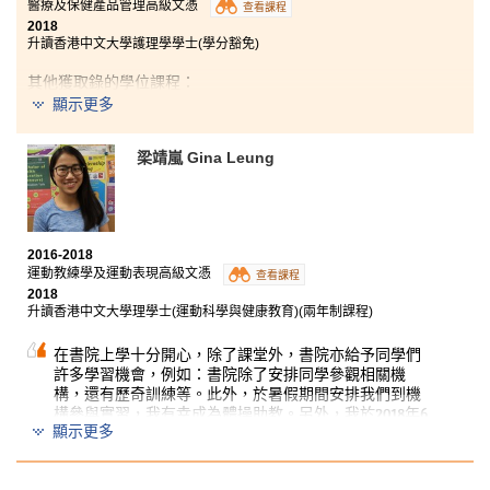
醫療及保健產品管理高級文憑
查看課程
2018
升讀香港中文大學護理學學士(學分豁免)
其他獲取錄的學位課程：
顯示更多
東華學院健康科學學士 (榮譽) – 主修護理學(高年級入學)
梁靖嵐 Gina Leung
在書院的兩年期間，我們除了學到基礎醫學知識外，課
程為我們提供許多課外學習活動，例如參觀香港不同醫
院了解各部門之運作及遠赴台灣中頌醫科大學醫院參與
海外暑期實習課程。 這些經驗增強了我在護理領域的知
識。
2016-2018
運動教練學及運動表現高級文憑
查看課程
講師用不同的教學方法，讓我們對理論知識有更深入的
2018
理解。 憑藉他們詳盡的建議和全力支持，為我來年入讀
升讀香港中文大學理學士(運動科學與健康教育)(兩年制課程)
大學做好準備。
在書院上學十分開心，除了課堂外，書院亦給予同學們
許多學習機會，例如：書院除了安排同學參觀相關機
構，還有歷奇訓練等。此外，於暑假期間安排我們到機
構參與實習，我有幸成為體操助教。另外，我於2018年6
顯示更多
月，參加了書院舉辦的喜馬拉雅山遠足探險之旅，有機
會攀登喜馬拉雅山，這實在是個難得的機會！相信如果
不是成為了書院學生的話，我亦未必有這個挑戰自己極