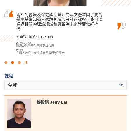
“有見地、有回報、有動力。” 這就是我將如何描
兩年的醫療及保健產品管理高級文憑鞏固了我的
感謝一眾講師和學生輔導主任循循善誘的教導和
述我在 HPSHCC 的 MHPM…
醫學基礎知識。憑藉其精心設計的課程，我可以
鼓勵，在升學路上給予我無限信心，使我能如願
通過相關的理論知識和實習為未來學習做好準
獲得心儀的中文大學取錄。
洪恩 Hung Yan
備。
麥凱婷 Heidi Mak
2020-2022
醫療及保健產品管理高級文憑
何卓權 Ho Cheuk Kuen
2022-2024
2022
應用社會科學副學士 (青年與社會服務)
2020-2022
升讀香港理工大學職業治療學(榮譽)理學士
2024
醫療及保健產品管理高級文憑
升讀香港中文大學社會工作社會科學學士 (學分豁免)
2022
升讀香港理工大學放射學(榮譽)理學士
點
擊
課程
停
止
全部
幻
燈
片
黎駿琪 Jerry Lai