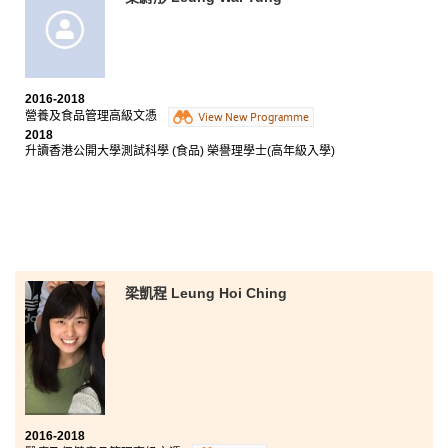
能夠投入社會工作，回饋社會。講師耐心的教導令我們
學到更多專業知識，十分感謝他們在過去兩年無私的栽
培。在書院認識了不少新朋友，一起趕功課，一起努
力，學習雖然並不輕鬆，但是到了現在，跟同學們相處
的時刻，都變成了我們之間珍貴的回憶。
2016-2018
營養及食品管理高級文憑
View New Programme
2018
升讀香港公開大學測試科學 (食品) 榮譽理學士(高年級入學)
梁凱程 Leung Hoi Ching
2016-2018