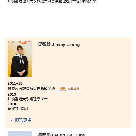
升讀香港理工大學旅遊業及會展管理理學士(高年級入學)
梁智雄 Jimmy Leung
2011–13
醫療及保健產品管理高級文憑
查看課程
2013
升讀香港大學護理學學士
2018
現職註冊護士
顯示更多
書院的教學模式與大學十分相似，助我更快適應大學的
生活，更容易取得好成績。此外，課程涵蓋大量專業知
識，加上講師悉心的教導，除了升讀大學外，也令我們
梁蔚彤 Leung Wai Tung