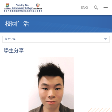
ENG
search
打
開
內
導
容
校園生活
覽
開
選
始
單
學生分享
學生分享