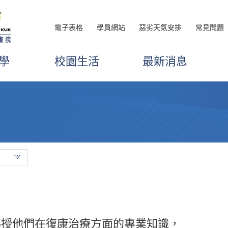
電子表格
學員網站
惡劣天氣安排
常見問題
學
校園生活
最新消息
使我入讀這間書院。奮鬥兩年間，感激
傳授他們在復康治療方面的專業知識，
，我獲得了醫療及保健領域的基礎知