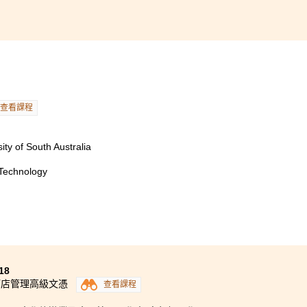
查看課程
ity of South Australia
 Technology
入讀高考課程，但深明自己不擅於面對公開考試，故選擇了入讀
失敗並不等於人生失敗。書院 的教學模式較貼近大學，講師的鼓
習及暑期工機會，讓我能夠好好裝備自己。我會好好把握機會，努
18
酒店管理高級文憑
查看課程