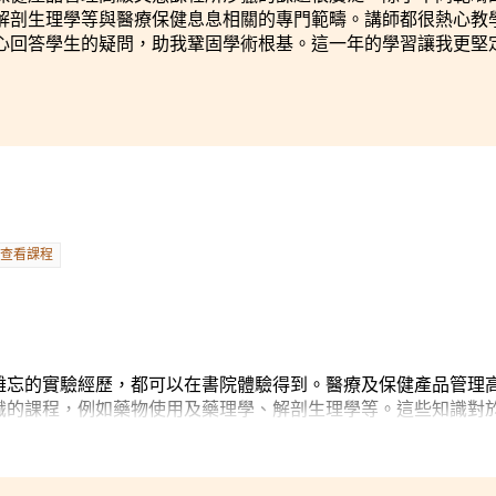
解剖生理學等與醫療保健息息相關的專門範疇。講師都很熱心教
心回答學生的疑問，助我鞏固學術根基。這一年的學習讓我更堅
查看課程
難忘的實驗經歷，都可以在書院體驗得到。醫療及保健產品管理
識的課程，例如藥物使用及藥理學、解剖生理學等。這些知識對
假期間，我有機會到一所診所實習，運用已學到的知識。現在，
為一位專業護士，貢獻社會。