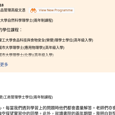
18
食品管理高級文憑
View New Programme
大學自然科學理學士(兩年制課程)
的學位課程：
理工大學食品科技與食物安全(榮譽)理學士學位(高年級入學)
城市大學理學士(應用物理學)(高年級入學)
城市大學理學士(化學)(高年級入學)
教育大學健康教育榮譽學士(兩年制課程)
更多
)工商管理學士學位(兩年制課程)
心，每當我們遇到學習上的問題時他們都會盡量解答。老師們亦
抽空探望實習中的同學。此外，就讀書院的兩年期間，我明白到