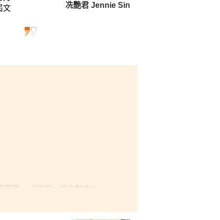
冼艷君 Jennie Sin
屆文
更艱難，『碰釘』的次數亦比
碩士課程。我慶幸擁有這些挫
書院給我一個改變自己及『向