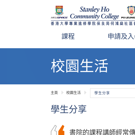
課程
申請及入
內
容
校園生活
開
始
主頁
校園生活
學生分享
學生分享
當天公開試失利，驅
書院的課程講師經常
在書院兩年學習期間