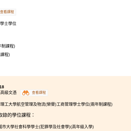
的機會
。
這三年是我的人生轉折點，我學懂了沒有付出便沒有收
管理高級文憑課程中學到的解剖生理學、微生物學及各種醫療儀
查看課程
助。
理學士學位
制課程)
課程)
18
理高級文憑
查看課程
理工大學航空管理及物流(榮譽)工商管理學士學位(兩年制課程)
取錄的學位課程：
城市大學社會科學學士(犯罪學及社會學)(高年級入學)