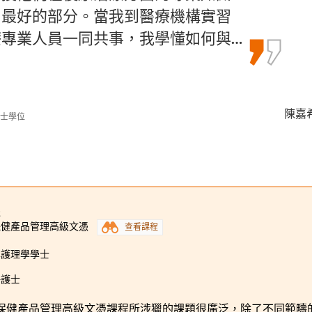
友愛的戰友。他們使我在心理學的旅程
中最好的部分。當我到醫療機構實習
習外，我們亦有許多實踐機會，加上不
使我的學習旅途不再孤單。這間書…
專業人員一同共事，我學懂如何與…
裝備成為醫療專業人員必備的技能…
謝海盈 
陳嘉希 
何日喬 
高年級入學)
學士學位
2
保健產品管理高級文憑
查看課程
學護理學學士
冊護士
保健產品管理高級文憑課程所涉獵的課題很廣泛，除了不同範疇