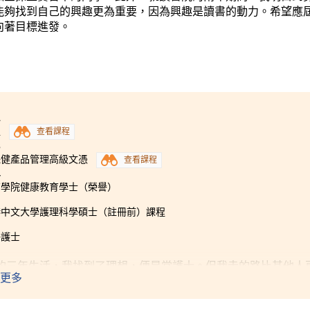
能夠找到自己的興趣更為重要，因為興趣是讀書的動力。希望應
向著目標進發。
1
程
查看課程
3
保健產品管理高級文憑
查看課程
4
育學院健康教育學士（榮譽）
港中文大學護理科學碩士（註冊前）課程
冊護士
的三年生活，我找到了理想，便是當護士。但我走的路比其他人
更多
多，但經一年制的銜接學士學位課程，成功入讀中大的護理學系
我更珍惜讀書的機會，我認識到自己仍有很多不足的地方，感謝