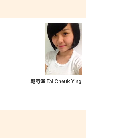
戴芍瀅 Tai Cheuk Ying
高級
勵使
力成