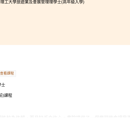
理工大學旅遊業及會展管理理學士(高年級入學)
查看課程
學士
前)課程
個性較為依賴，而且缺乏自信心。書院提供了一個學習機會讓我
我學習到不同的知識和作出批判性思考。透過參與專題報告和班