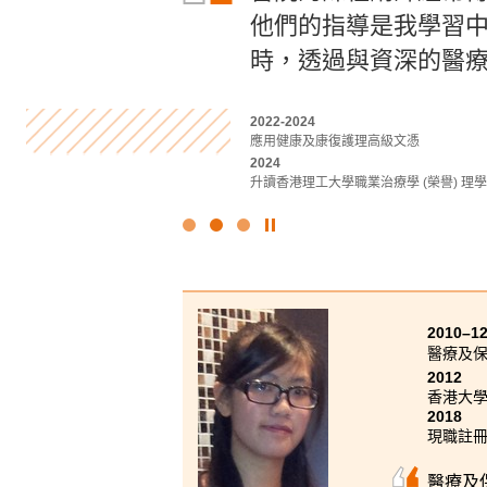
我遇見耐心的講師、
他們的指導是我學習
識。除了基礎課堂學
中獲得不少新知識，亦
時，透過與資深的醫療
同的課堂實驗，幫助我
2022-2024
2022-2024
2023-2025
應用社會科學副學士 (心理學)
應用健康及康復護理高級文憑
醫療及保健產品管理高級文憑
2024
2024
2025
升讀香港中文大學心理學社會科學學士 (
升讀香港理工大學職業治療學 (榮譽) 理
升讀香港大學護理學學士
點
擊
停
止
幻
2010–1
燈
醫療及
片
2012
香港大
2018
現職註
醫療及