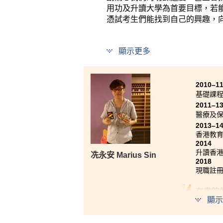
用功及升讀大學為首要目標，若
憑試考生們能找到自己的興趣，
顯示更多
2010–1
基礎課
2011–1
醫療及
2013–1
香港教
2014
升讀香
冼永安 Marius Sin
2018
現職註
在書院
顯示
其他人
敗，使