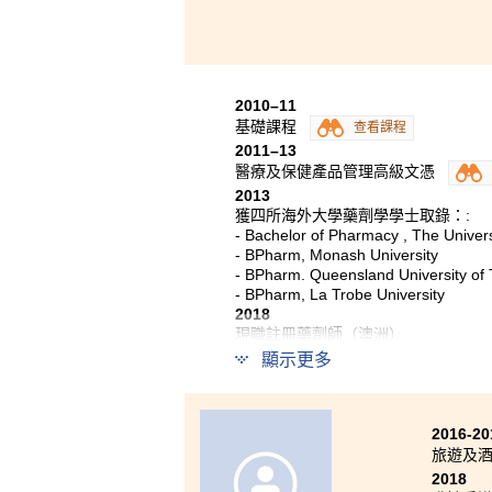
2010–11
基礎課程
查看課程
2011–13
醫療及保健產品管理高級文憑
2013
獲四所海外大學藥劑學學士取錄：:
- Bachelor of Pharmacy , The Univers
- BPharm, Monash University
- BPharm. Queensland University of
- BPharm, La Trobe University
2018
現職註冊藥劑師（澳洲）
顯示更多
會考後，雖然得到其他中學取錄
文憑課程。我明白到公開考試的
同學努力上進。書院 提供的實
2016-20
為一位藥劑師，服務社會。
旅遊及
2018