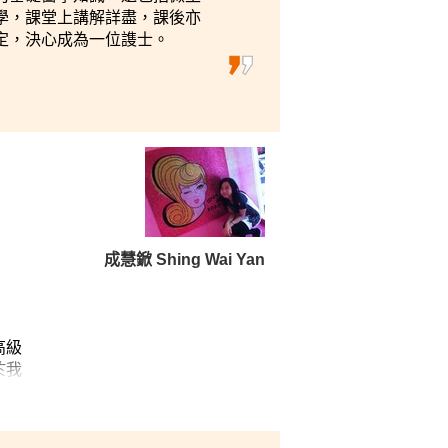
學，課堂上講解詳盡，課後亦
定，決心成為一位謢士。
成慧鍁 Shing Wai Yan
高級
於我
我很