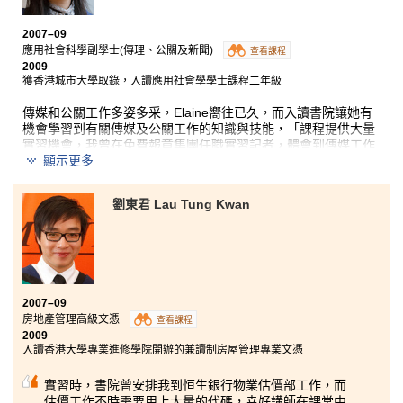
our horizons. The excursion to Pacific Coffee was a fine
learning experience. We were given the opportunity to chat
2007–09
with foreigners and the staff there. We felt much more
應用社會科學副學士(傳理、公關及新聞)
查看課程
confident in our spoken English.
2009
At the talk given by the Police, the negotiation specialists
獲香港城市大學取錄，入讀應用社會學學士課程二年級
shared their experiences and fascinating cases with us. We
had learnt various useful negotiation and communication skills.
傳媒和公關工作多姿多采，Elaine嚮往已久，而入讀書院讓她有
Moreover, I was able to participate in the Beijing Olympics as a
機會學習到有關傳媒及公關工作的知識與技能，「課程提供大量
volunteer under the school’s recommendation. It was a once-
實習機會，我曾在免費報章集團任職實習記者，體會到傳媒工作
顯示更多
in-a-life-time opportunity.”
者的使命感；亦曾獲講師推薦到公關公司實習，協助籌劃大型的
動漫電玩展覽。除了工作實習，書院亦安排我們參觀政府新聞
處、電視台和電台，可謂大眼開界。」
劉東君 Lau Tung Kwan
2007–09
房地產管理高級文憑
查看課程
2009
入讀香港大學專業進修學院開辦的兼讀制房屋管理專業文憑
實習時，書院曾安排我到恒生銀行物業估價部工作，而
估價工作不時需要用上大量的代碼，幸好講師在課堂中