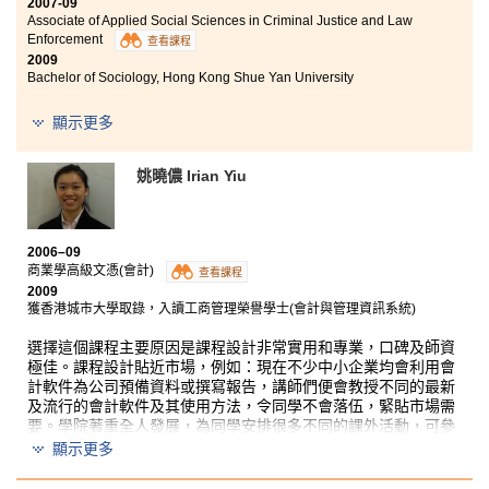
2007-09
Welfare has been renamed as Associate of Applied
Associate of Applied Social Sciences in Criminal Justice and Law
Social Sciences in Youth and Social Services.
Enforcement
查看課程
2009
Bachelor of Sociology, Hong Kong Shue Yan University
Honestly, studying at the College was a great time to
顯示更多
me. The well-designed programme not only enhanced
my language skills, but also gave me a huge amount of
姚曉儂 Irian Yiu
opportunities to experience in disciplinary field.
Moreover, the experiences gained in the College helped
me pursue my dream to be a university student. In last
September, I was admitted to the Year 2 Bachelor of
2006–09
Sociology of Hong Kong Shue Yan University. Last but
商業學高級文憑(會計)
查看課程
not least, studying Associate Degree programme does
2009
not mean that you are a loser!
獲香港城市大學取錄，入讀工商管理榮譽學士(會計與管理資訊系統)
選擇這個課程主要原因是課程設計非常實用和專業，口碑及師資
極佳。課程設計貼近市場，例如：現在不少中小企業均會利用會
計軟件為公司預備資料或撰寫報告，講師們便會教授不同的最新
及流行的會計軟件及其使用方法，令同學不會落伍，緊貼市場需
要。學院著重全人發展，為同學安排很多不同的課外活動，可參
加不同會計相關比賽或到具規模的商業機構參觀，擴闊同學的視
顯示更多
野並將所學的學以致用。畢業後我便立即獲香港城市大學取錄，
在新學年，更會到美國San Jose State University交流一個學