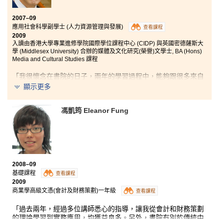
2007–09
應用社會科學副學士 (人力資源管理與發展)
查看課程
2009
入讀由香港大學專業進修學院國際學位課程中心 (CIDP) 與英國密德薩斯大
學 (Middlesex University) 合辦的媒體及文化研究(榮譽)文學士, BA (Hons)
Media and Cultural Studies 課程
「我很懷念在書院的日子，兩年的學習過程中，能夠跟很多來自
不同背景的同學一起學習和交流，有趣之餘，亦學會了與人相處
顯示更多
技巧，獲益良多。另外，書院的學習十分多姿多采，書院提供很
多不同的工作實習機會，讓同學能夠了解及走進社會。而我就讀
馮凱筠 Eleanor Fung
的應用社會科學副學士(人力資源管理)課程中學到的知識和經
驗，大大增加我在畢業後找工作的機會。」
2008–09
基礎課程
查看課程
2009
商業學高級文憑(會計及財務策劃)一年級
查看課程
「過去兩年，經過多位講師悉心的指導，讓我從會計和財務策劃
的理論學習到實務應用，均獲益良多。另外，書院有別於傳統中