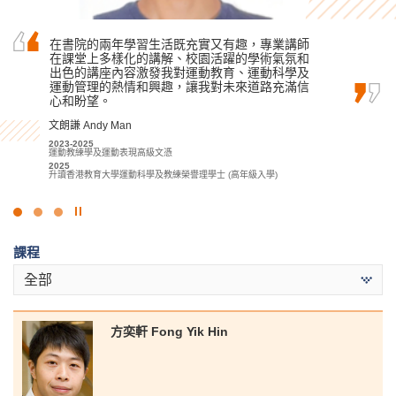
在書院的兩年學習生活既充實又有趣，專業講師
我很感激能入讀書院，因為這裡是一個鼓勵學生
感謝一眾講師和學生輔導主任循循善誘的教導和
在課堂上多樣化的講解、校園活躍的學術氣氛和
認真學習並追求夢想的地方。這裡不僅有先進的
鼓勵，在升學路上給予我無限信心，使我能如願
出色的講座內容激發我對運動教育、運動科學及
學習設施和舒適的學習環境，更重要的是，講師
獲得心儀的中文大學取錄。
運動管理的熱情和興趣，讓我對未來道路充滿信
對教學充滿熱情。有著他們循循善誘的教導，幫
麥凱婷 Heidi Mak
心和盼望。
助我們取得優異的成績，成功升讀心儀學科。
2022-2024
文朗謙 Andy Man
周卓希 Alvin Chow
應用社會科學副學士 (青年與社會服務)
2024
2023-2025
2023-2025
升讀香港中文大學社會工作社會科學學士 (學分豁免)
運動教練學及運動表現高級文憑
應用社會科學副學士 (刑事司法及執法)
2025
2025
升讀香港教育大學運動科學及教練榮譽理學士 (高年級入學)
升讀香港浸會大學文學士 (榮譽) / 社會科學學士 (榮譽) (歐洲研究 [法
文/德文] / 地理 / 全球及中國研究 / 政治及國際關係學 / 歷史 / 社會學)
點
擊
課程
停
止
全部
幻
燈
片
方奕軒 Fong Yik Hin