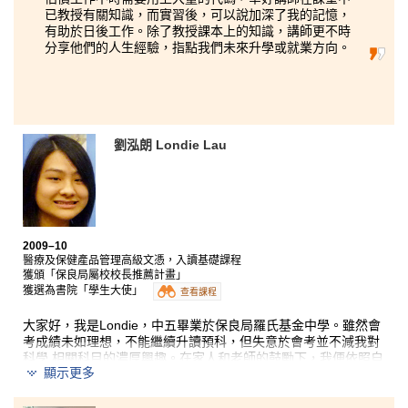
已教授有關知識，而實習後，可以說加深了我的記憶，
有助於日後工作。除了教授課本上的知識，講師更不時
分享他們的人生經驗，指點我們未來升學或就業方向。
劉泓朗 Londie Lau
2009–10
醫療及保健產品管理高級文憑，入讀基礎課程
獲頒「保良局屬校校長推薦計畫」
獲選為書院「學生大使」
查看課程
大家好，我是Londie，中五畢業於保良局羅氏基金中學。
雖然會
考成績未如理想，不能繼續升讀預科，
但失意於會考並不減我對
科學 相關科目的濃厚興趣。
在家人和老師的鼓勵下，我便依照自
顯示更多
己的興趣，
報讀書院的醫療及保健產品管理高級文憑課程。另
外，
由 於就讀保良局屬下中學並得到校長的推薦，入讀時獲頒「
保良局屬校校長推薦計畫」，獲得10,000元入學獎學金，
不 但減