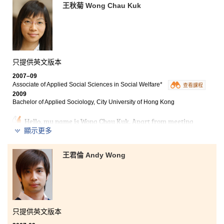
throughout. As a result, I have acquired a wide-ranging
王秋菊 Wong Chau Kuk
and practical knowledge of the most important areas
of law, which will serve me well in pursuing a legal
career. I am proud to have been a part of this
programme, and will not hesitate to recommend it to
my friends in future.
只提供英文版本
2007–09
Associate of Applied Social Sciences in Social Welfare*
查看課程
2009
Bachelor of Applied Sociology, City University of Hong Kong
Hello, my name is Wong Chau Kuk. Apart from meeting
many new good friends, I was happy to see many
顯示更多
sincere and friendly lecturers in the College. The
courses offered by the College provided a solid
王君倫 Andy Wong
foundation for my university study, with which I was
able to adapt to the university lives more quickly.
Studying at the College indeed gave me a lot of
memorable experience.
只提供英文版本
*
Associate of Applied Social Sciences in Social