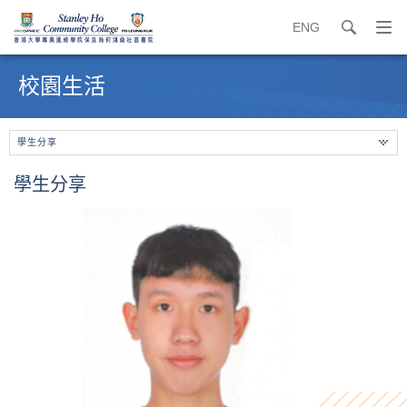
ENG
search
打
開
內
導
容
校園生活
覽
開
選
始
單
學生分享
學生分享