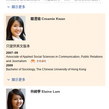
學的學習模式，著重小組滙報，讓我學會了組員與組員在合作過
顯示更多
程中需要互相遷就，尊重和接納別人的意見，可以說是開始學會
與人相處的技巧，為日後投身社會作好準備。
關澧瑜 Creamie Kwan
還記得一位講師的肺腑之言『你們能坐在這間班房已經是一件幸
福的事，不少人連這個機會也沒有，入讀高級文憑課程並不是壞
事，相反，是一個機會。』這段話令我反思自己的學習態度，昔
日沉迷玩樂、對前程毫無打算，但今天卻明白機會是自己爭取，
成功是用自己的付出和努力換取而來的。」
只提供英文版本
2007–09
Associate of Applied Social Sciences in Communication, Public Relations
and Journalism
查看課程
2009
Bachelor of Sociology, The Chinese University of Hong Kong
“Throughout the previous semesters, I have no doubt learnt a
顯示更多
lot.
Under the guidance of the professors, not only has our
understanding of Social Sciences, such as Sociology and
林綺寧 Elaine Lam
Psychology, deepened, our abilities of critical thinking,
analytical skills and presentation techniques have also been
greatly improved.
Besides, all the extra-curricular activities definitely broadened