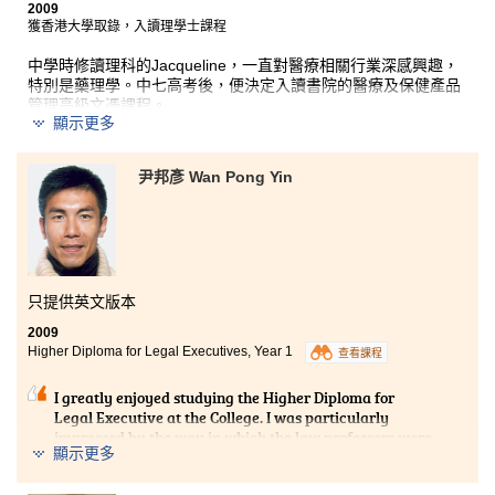
2009
獲香港大學取錄，入讀理學士課程
中學時修讀理科的Jacqueline，一直對醫療相關行業深感興趣，
特別是藥理學。中七高考後，便決定入讀書院的醫療及保健產品
管理高級文憑課程。
顯示更多
課程由基本化學和解剖生理學等基礎學科開始，良好的課程編
排、由淺入深的設計令Jacqueline更容易掌握課程內容，學習時
更得心應手；而書院靈活的教學模式，用上大量的角色扮演、專
尹邦彥 Wan Pong Yin
題習作、小組及個人presentation等，有別以往中學時老師
「講」、學生「聽」的傳統學習方法，令課程變得更有趣，也讓
她對課程內容有更深入的了解；多位來自業界、極具經驗的講
師，分享了他們多年工作心得，讓Jacqueline對醫療及保健產品
行業有更深入的認識，確立自己的人生方向，向成為藥劑師的目
標積極邁進。
只提供英文版本
2009
Higher Diploma for Legal Executives, Year 1
查看課程
I greatly enjoyed studying the Higher Diploma for
Legal Executive at the College. I was particularly
impressed by the way in which the law professors were
顯示更多
so patient and attentive to our needs, while the
programme staff were polite, diligent and professional