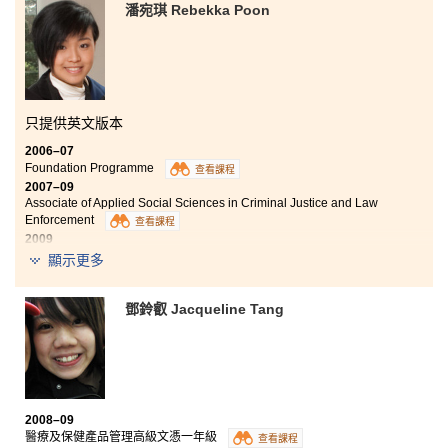
潘宛琪 Rebekka Poon
輕了家人的經濟負擔，
同時亦進一步推動我入讀書院。
只提供英文版本
書院的學習模式比傳統中學靈活，令我很快便適應了新生活、
新
環 境。另外，書院更會定期舉辦不同的學生活動，
而我亦成功獲
2006–07
選為書院的「學生大使」，通過不同的領袖訓練、
溝通技巧及團
Foundation Programme
查看課程
隊合作訓練，再 加上為書院服務而累積的經驗及貢獻，
有助提昇
2007–09
自信、人際溝通能力及組織活動技巧，促進個人成長。
實際上，
Associate of Applied Social Sciences in Criminal Justice and Law
透過接待不同到訪書院的嘉 賓，包括中學生、家長、老師、
保良
Enforcement
查看課程
局總理及政府官員，過程中學到不少實用技巧，
使我變得更開朗
2009
Full-time employment, now working as a tour escort
及勇於表達自己。
顯示更多
“Studying for an Associate Degree, as perceived by some
people, is the last choice. For me, I think choosing a suitable
鄧鈴叡 Jacqueline Tang
programme based on my ability and needs is better than
following the tradition of studying Form 6. I am happy to have
chosen the Associate Degree programme in “Criminal Justice
and Law Enforcement” after my Form 5 graduation. I really
learnt a lot and enjoyed the learning process in this
programme in the past 3 years.”
2008–09
醫療及保健產品管理高級文憑一年級
查看課程